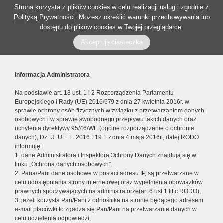
Strona korzysta z plików cookies w celu realizacji usług i zgodnie z
Polityką Prywatności
. Możesz określić warunki przechowywania lub
dostępu do plików cookies w Twojej przeglądarce.
Akceptuję ciasteczka
Informacja Administratora
Na podstawie art. 13 ust. 1 i 2 Rozporządzenia Parlamentu
Europejskiego i Rady (UE) 2016/679 z dnia 27 kwietnia 2016r. w
sprawie ochrony osób fizycznych w związku z przetwarzaniem danych
osobowych i w sprawie swobodnego przepływu takich danych oraz
uchylenia dyrektywy 95/46/WE (ogólne rozporządzenie o ochronie
danych), Dz. U. UE. L. 2016.119.1 z dnia 4 maja 2016r., dalej RODO
informuję:
1. dane Administratora i Inspektora Ochrony Danych znajdują się w
linku „Ochrona danych osobowych”,
2. Pana/Pani dane osobowe w postaci adresu IP, są przetwarzane w
celu udostępniania strony internetowej oraz wypełnienia obowiązków
prawnych spoczywających na administratorze(art.6 ust.1 lit.c RODO),
3. jeżeli korzysta Pan/Pani z odnośnika na stronie będącego adresem
e-mail placówki to zgadza się Pan/Pani na przetwarzanie danych w
celu udzielenia odpowiedzi,