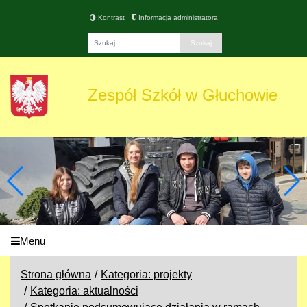
Kontrast
Informacja administratora
Fraza
Zespół Szkół w Głuchowie
Menu
Strona główna
Kategoria: projekty
Kategoria: aktualności