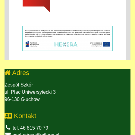
Adres
Zespół Szkół
ul. Plac Uniwersytecki 3
96-130 Głuchów
Kontakt
tel. 46 815 70 79