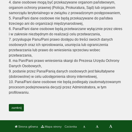
4. dane osobowe mogą być przekazywane organom państwowym,
organom ochrony prawnej (Policja, Prokuratura, Sąd) lub organom
samorządu terytorialnego w związku z prowadzonym postępowaniem,
5. Pana/Pani dane osobowe nie będą przekazywane do państwa
trzeciego ani do organizacji międzynarodowej,
6. Pana/Pani dane osobowe będą przetwarzane wyłącznie przez okres
i w zakresie niezbędnym do realizacji celu przetwarzania,
7. przysługuje Panu/Pani prawo dostępu do treści swoich danych
osobowych oraz ich sprostowania, usunięcia lub ograniczenia
przetwarzania lub prawo do wniesienia sprzeciwu wobec
przetwarzania,
8. ma Pan/Pani prawo wniesienia skargi do Prezesa Urzędu Ochrony
Danych Osobowych,
9. podanie przez Pana/Panią danych osobowych jest fakultatywne
(dobrowolne) w celu udostępnienia strony internetowej,
10. Pana/Pani dane osobowe nie będą podlegały zautomatyzowanym
procesom podejmowania decyzji przez Administratora, w tym
profilowaniu.
zamknij
Strona główna
Mapa strony
Czcionka