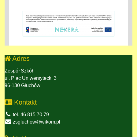
Adres
Zespół Szkół
ul. Plac Uniwersytecki 3
96-130 Głuchów
Kontakt
tel. 46 815 70 79
zsgluchow@wikom.pl