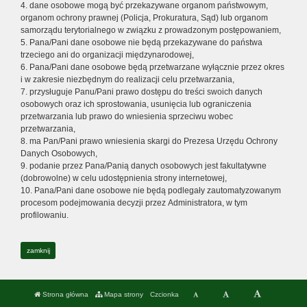
4. dane osobowe mogą być przekazywane organom państwowym,
organom ochrony prawnej (Policja, Prokuratura, Sąd) lub organom
samorządu terytorialnego w związku z prowadzonym postępowaniem,
5. Pana/Pani dane osobowe nie będą przekazywane do państwa
trzeciego ani do organizacji międzynarodowej,
6. Pana/Pani dane osobowe będą przetwarzane wyłącznie przez okres
i w zakresie niezbędnym do realizacji celu przetwarzania,
7. przysługuje Panu/Pani prawo dostępu do treści swoich danych
osobowych oraz ich sprostowania, usunięcia lub ograniczenia
przetwarzania lub prawo do wniesienia sprzeciwu wobec
przetwarzania,
8. ma Pan/Pani prawo wniesienia skargi do Prezesa Urzędu Ochrony
Danych Osobowych,
9. podanie przez Pana/Panią danych osobowych jest fakultatywne
(dobrowolne) w celu udostępnienia strony internetowej,
10. Pana/Pani dane osobowe nie będą podlegały zautomatyzowanym
procesom podejmowania decyzji przez Administratora, w tym
profilowaniu.
zamknij
Strona główna
Mapa strony
Czcionka