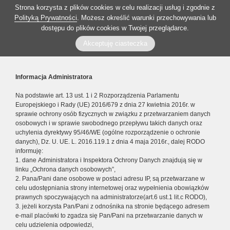
Strona korzysta z plików cookies w celu realizacji usług i zgodnie z
Polityką Prywatności
. Możesz określić warunki przechowywania lub
dostępu do plików cookies w Twojej przeglądarce.
Akceptuję ciasteczka
Informacja Administratora
Na podstawie art. 13 ust. 1 i 2 Rozporządzenia Parlamentu
Europejskiego i Rady (UE) 2016/679 z dnia 27 kwietnia 2016r. w
sprawie ochrony osób fizycznych w związku z przetwarzaniem danych
osobowych i w sprawie swobodnego przepływu takich danych oraz
uchylenia dyrektywy 95/46/WE (ogólne rozporządzenie o ochronie
danych), Dz. U. UE. L. 2016.119.1 z dnia 4 maja 2016r., dalej RODO
informuję:
1. dane Administratora i Inspektora Ochrony Danych znajdują się w
linku „Ochrona danych osobowych”,
2. Pana/Pani dane osobowe w postaci adresu IP, są przetwarzane w
celu udostępniania strony internetowej oraz wypełnienia obowiązków
prawnych spoczywających na administratorze(art.6 ust.1 lit.c RODO),
3. jeżeli korzysta Pan/Pani z odnośnika na stronie będącego adresem
e-mail placówki to zgadza się Pan/Pani na przetwarzanie danych w
celu udzielenia odpowiedzi,