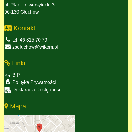
ul. Plac Uniwersytecki 3
96-130 Głuchów
Kontakt
tel. 46 815 70 79
zsgluchow@wikom.pl
Linki
BIP
Polityka Prywatności
Deklaracja Dostępności
Mapa