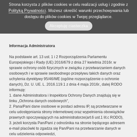
Strona korzysta z plików cookies w celu realizacji usług i zgodnie z
Polityką Prywatności
. Możesz określić warunki przechowywania lub
dostępu do plików cookies w Twojej przeglądarce.
Akceptuję ciasteczka
Informacja Administratora
Na podstawie art. 13 ust. 1 i 2 Rozporządzenia Parlamentu
Europejskiego i Rady (UE) 2016/679 z dnia 27 kwietnia 2016r. w
sprawie ochrony osób fizycznych w związku z przetwarzaniem danych
osobowych i w sprawie swobodnego przepływu takich danych oraz
uchylenia dyrektywy 95/46/WE (ogólne rozporządzenie o ochronie
danych), Dz. U. UE. L. 2016.119.1 z dnia 4 maja 2016r., dalej RODO
informuję:
1. dane Administratora i Inspektora Ochrony Danych znajdują się w
linku „Ochrona danych osobowych”,
2. Pana/Pani dane osobowe w postaci adresu IP, są przetwarzane w
celu udostępniania strony internetowej oraz wypełnienia obowiązków
prawnych spoczywających na administratorze(art.6 ust.1 lit.c RODO),
3. jeżeli korzysta Pan/Pani z odnośnika na stronie będącego adresem
e-mail placówki to zgadza się Pan/Pani na przetwarzanie danych w
celu udzielenia odpowiedzi,