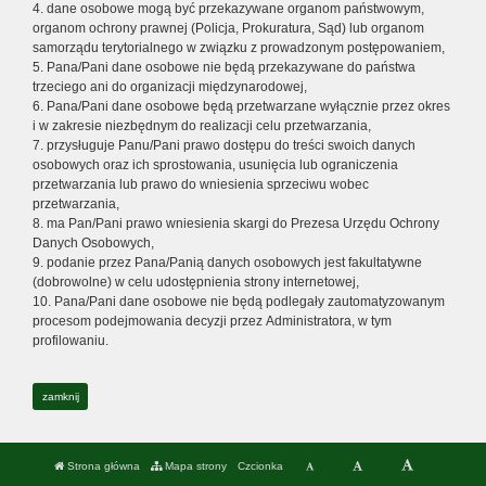
4. dane osobowe mogą być przekazywane organom państwowym,
organom ochrony prawnej (Policja, Prokuratura, Sąd) lub organom
samorządu terytorialnego w związku z prowadzonym postępowaniem,
5. Pana/Pani dane osobowe nie będą przekazywane do państwa
trzeciego ani do organizacji międzynarodowej,
6. Pana/Pani dane osobowe będą przetwarzane wyłącznie przez okres
i w zakresie niezbędnym do realizacji celu przetwarzania,
7. przysługuje Panu/Pani prawo dostępu do treści swoich danych
osobowych oraz ich sprostowania, usunięcia lub ograniczenia
przetwarzania lub prawo do wniesienia sprzeciwu wobec
przetwarzania,
8. ma Pan/Pani prawo wniesienia skargi do Prezesa Urzędu Ochrony
Danych Osobowych,
9. podanie przez Pana/Panią danych osobowych jest fakultatywne
(dobrowolne) w celu udostępnienia strony internetowej,
10. Pana/Pani dane osobowe nie będą podlegały zautomatyzowanym
procesom podejmowania decyzji przez Administratora, w tym
profilowaniu.
zamknij
Strona główna
Mapa strony
Czcionka