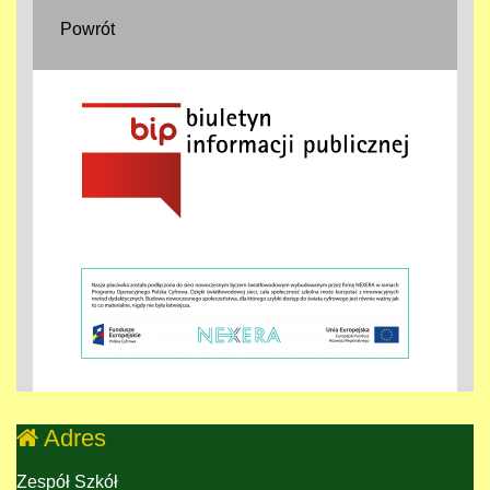
Powrót
Adres
Zespół Szkół