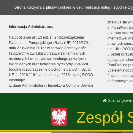
Strona korzysta z plików cookies w celu realizacji usług i zgodnie z
znajdują się w
Informacja Administratora
2. Pana/Pani da
przetwarzane w
Na podstawie art. 13 ust. 1 i 2 Rozporządzenia
internetowej o
Parlamentu Europejskiego i Rady (UE) 2016/679 z
prawnych spocz
dnia 27 kwietnia 2016r. w sprawie ochrony osób
ust.1 lit.c RODO
fizycznych w związku z przetwarzaniem danych
3. jeżeli korzy
osobowych i w sprawie swobodnego przepływu
będącego adres
takich danych oraz uchylenia dyrektywy 95/46/WE
Pan/Pani na pr
(ogólne rozporządzenie o ochronie danych), Dz. U.
udzielenia odp
UE. L. 2016.119.1 z dnia 4 maja 2016r., dalej RODO
4. dane osobo
informuję:
państwowym, or
1. dane Administratora i Inspektora Ochrony Danych
Strona główn
Zespół 