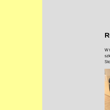
R
W 
szk
St