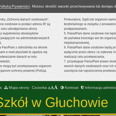
Polityką Prywatności
. Możesz określić warunki przechowywania lub dostępu d
 linku „Ochrona danych osobowych”,
Prokuratura, Sąd) lub organom sam
ne osobowe w postaci adresu IP, są
terytorialnego w związku z prowadz
 celu udostępniania strony
postępowaniem,
raz wypełnienia obowiązków
5. Pana/Pani dane osobowe nie bę
ywających na administratorze(art.6
do państwa trzeciego ani do organiza
),
międzynarodowej,
sta Pan/Pani z odnośnika na stronie
6. Pana/Pani dane osobowe będą pr
em e-mail placówki to zgadza się
wyłącznie przez okres i w zakresie 
zetwarzanie danych w celu
realizacji celu przetwarzania,
owiedzi,
7. przysługuje Panu/Pani prawo dost
we mogą być przekazywane organom
swoich danych osobowych oraz ich s
ganom ochrony prawnej (Policja,
usunięcia lub ograniczenia przetwar
a
Mapa strony
Czcionka
Kontrast
Informacja adminis
Szkół w Głuchowie