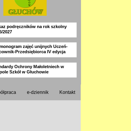
az podręczników na rok szkolny
6/2027
monogram zajęć unijnych Uczeń-
cownik-Przedsiębiorca IV edycja
ndardy Ochrony Małoletniech w
pole Szkół w Głuchowie
ółpraca
e-dziennik
Kontakt