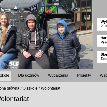
Wyk
202
Har
Pra
Sta
Zes
szkole
Dla uczniów
Wydarzenia
Projekty
Wsp
rona główna
O szkole
Wolontariat
olontariat