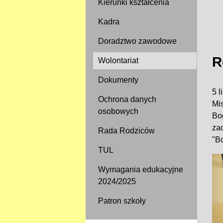
Kierunki kształcenia
Kadra
Doradztwo zawodowe
R
Wolontariat
Dokumenty
5 
Ochrona danych
Mi
osobowych
Bo
za
Rada Rodziców
"B
TUL
Wymagania edukacyjne
2024/2025
Patron szkoły