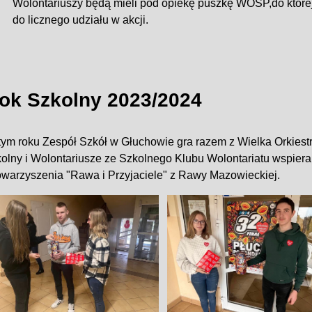
Wolontariuszy będą mieli pod opiekę puszkę WOŚP,do któr
do licznego udziału w akcji.
ok Szkolny 2023/2024
tym roku Zespół Szkół w Głuchowie gra razem z Wielka Orkies
olny i Wolontariusze ze Szkolnego Klubu Wolontariatu wspieral
owarzyszenia "Rawa i Przyjaciele" z Rawy Mazowieckiej.