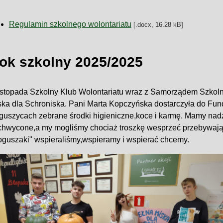
Regulamin szkolnego wolontariatu
[.docx, 16.28 kB]
ok szkolny 2025/2025
listopada Szkolny Klub Wolontariatu wraz z Samorządem Szkoln
ska dla Schroniska. Pani Marta Kopczyńska dostarczyła do Fun
guszycach zebrane środki higieniczne,koce i karmę. Mamy nadz
chwycone,a my mogliśmy chociaż troszkę wesprzeć przebywają
oguszaki" wspieraliśmy,wspieramy i wspierać chcemy.