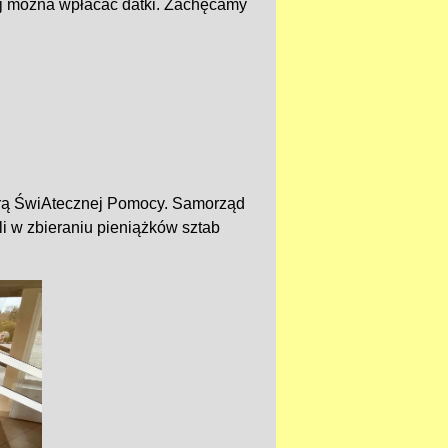
ej można wpłacać datki. Zachęcamy
trą ŚwiAtecznej Pomocy. Samorząd
i w zbieraniu pieniążków sztab