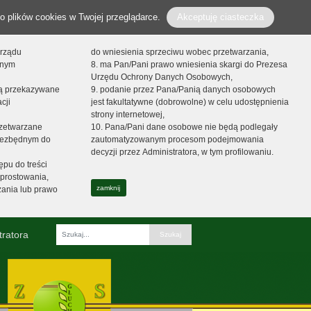
o plików cookies w Twojej przeglądarce.
Akceptuję ciasteczka
orządu
do wniesienia sprzeciwu wobec przetwarzania,
onym
8. ma Pan/Pani prawo wniesienia skargi do Prezesa
Urzędu Ochrony Danych Osobowych,
dą przekazywane
9. podanie przez Pana/Panią danych osobowych
cji
jest fakultatywne (dobrowolne) w celu udostępnienia
strony internetowej,
zetwarzane
10. Pana/Pani dane osobowe nie będą podlegały
niezbędnym do
zautomatyzowanym procesom podejmowania
decyzji przez Administratora, w tym profilowaniu.
ępu do treści
prostowania,
zamknij
zania lub prawo
tratora
Fraza