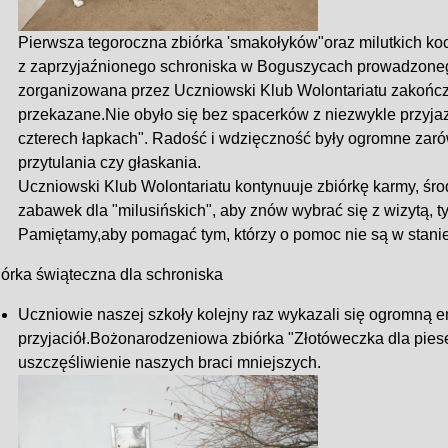
Pierwsza tegoroczna zbiórka 'smakołyków"oraz milutkich ko
z zaprzyjaźnionego schroniska w Boguszycach prowadzoneg
zorganizowana przez Uczniowski Klub Wolontariatu zakończ
przekazane.Nie obyło się bez spacerków z niezwykle przyjaz
czterech łapkach". Radość i wdzięczność były ogromne zaró
przytulania czy głaskania.
Uczniowski Klub Wolontariatu kontynuuje zbiórkę karmy, śro
zabawek dla "milusińskich", aby znów wybrać się z wizytą, 
Pamiętamy,aby pomagać tym, którzy o pomoc nie są w stanie
iórka świąteczna dla schroniska
Uczniowie naszej szkoły kolejny raz wykazali się ogromną
przyjaciół.Bożonarodzeniowa zbiórka "Złotóweczka dla piese
uszczęśliwienie naszych braci mniejszych.