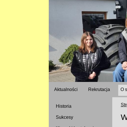
Aktualności
Rekrutacja
O 
St
Historia
W
Sukcesy