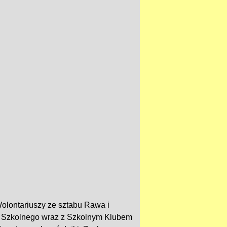
olontariuszy ze sztabu Rawa i
du Szkolnego wraz z Szkolnym Klubem