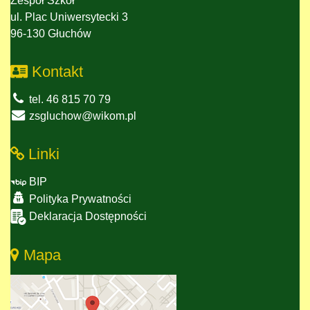
Zespół Szkół
ul. Plac Uniwersytecki 3
96-130 Głuchów
Kontakt
tel. 46 815 70 79
zsgluchow@wikom.pl
Linki
BIP
Polityka Prywatności
Deklaracja Dostępności
Mapa