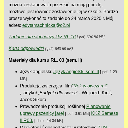
można zeskanować i przesłać na moją pocztę,
możliwe jest również zostawienie jej w szkole. Bardzo
proszę wykonać to zadanie do 24 marca 2020 r. Mój
adres:
edytamachnicka@o2.pl
Zadanie dla słuchaczy kkz RL.16
[.pdf, 604.84 kB]
Karta odpowiedzi
[.pdf, 640.59 kB]
Materiały dla kursu RL. 03 (sem. II)
Język angielski:
Język angielski sem. II
[.pdf, 1.29
MB]
Produkcja zwierzęca: film
"Rok w owczarni"
,
artykuł „
Budynki dla owiec
” - Wojciech Kieć,
Jacek Sikora
Prowadzenie produkcji roślinnej
Planowanie
uprawy pszenicy jarej
KKZ Semestr
[.pdf, 3.61 MB]
II R03.
[.docx, 14.34 kB]
Działalność gospodarcza w rolnictwie
ZUS -