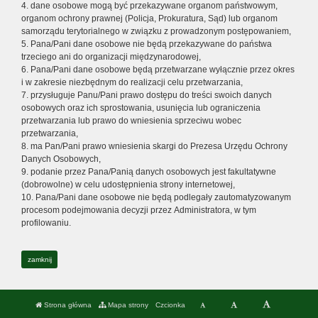
4. dane osobowe mogą być przekazywane organom państwowym,
organom ochrony prawnej (Policja, Prokuratura, Sąd) lub organom
samorządu terytorialnego w związku z prowadzonym postępowaniem,
5. Pana/Pani dane osobowe nie będą przekazywane do państwa
trzeciego ani do organizacji międzynarodowej,
6. Pana/Pani dane osobowe będą przetwarzane wyłącznie przez okres
i w zakresie niezbędnym do realizacji celu przetwarzania,
7. przysługuje Panu/Pani prawo dostępu do treści swoich danych
osobowych oraz ich sprostowania, usunięcia lub ograniczenia
przetwarzania lub prawo do wniesienia sprzeciwu wobec
przetwarzania,
8. ma Pan/Pani prawo wniesienia skargi do Prezesa Urzędu Ochrony
Danych Osobowych,
9. podanie przez Pana/Panią danych osobowych jest fakultatywne
(dobrowolne) w celu udostępnienia strony internetowej,
10. Pana/Pani dane osobowe nie będą podlegały zautomatyzowanym
procesom podejmowania decyzji przez Administratora, w tym
profilowaniu.
zamknij
Strona główna
Mapa strony
Czcionka