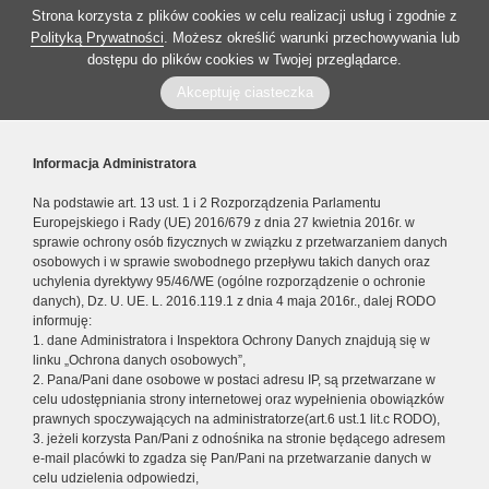
Strona korzysta z plików cookies w celu realizacji usług i zgodnie z
Polityką Prywatności
. Możesz określić warunki przechowywania lub
dostępu do plików cookies w Twojej przeglądarce.
Akceptuję ciasteczka
Informacja Administratora
Na podstawie art. 13 ust. 1 i 2 Rozporządzenia Parlamentu
Europejskiego i Rady (UE) 2016/679 z dnia 27 kwietnia 2016r. w
sprawie ochrony osób fizycznych w związku z przetwarzaniem danych
osobowych i w sprawie swobodnego przepływu takich danych oraz
uchylenia dyrektywy 95/46/WE (ogólne rozporządzenie o ochronie
danych), Dz. U. UE. L. 2016.119.1 z dnia 4 maja 2016r., dalej RODO
informuję:
1. dane Administratora i Inspektora Ochrony Danych znajdują się w
linku „Ochrona danych osobowych”,
2. Pana/Pani dane osobowe w postaci adresu IP, są przetwarzane w
celu udostępniania strony internetowej oraz wypełnienia obowiązków
prawnych spoczywających na administratorze(art.6 ust.1 lit.c RODO),
3. jeżeli korzysta Pan/Pani z odnośnika na stronie będącego adresem
e-mail placówki to zgadza się Pan/Pani na przetwarzanie danych w
celu udzielenia odpowiedzi,