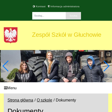
Kontrast
Informacja administratora
Fraza
Zespół Szkół w Głuchowie
Menu
Strona główna
O szkole
Dokumenty
Dokumenty