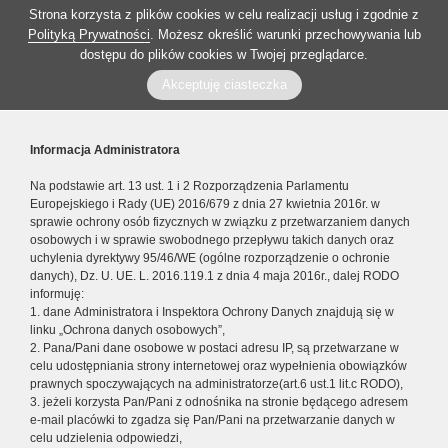
Strona korzysta z plików cookies w celu realizacji usług i zgodnie z
Polityką Prywatności
. Możesz określić warunki przechowywania lub
dostępu do plików cookies w Twojej przeglądarce.
Akceptuję ciasteczka
Informacja Administratora
Na podstawie art. 13 ust. 1 i 2 Rozporządzenia Parlamentu
Europejskiego i Rady (UE) 2016/679 z dnia 27 kwietnia 2016r. w
sprawie ochrony osób fizycznych w związku z przetwarzaniem danych
osobowych i w sprawie swobodnego przepływu takich danych oraz
uchylenia dyrektywy 95/46/WE (ogólne rozporządzenie o ochronie
danych), Dz. U. UE. L. 2016.119.1 z dnia 4 maja 2016r., dalej RODO
informuję:
1. dane Administratora i Inspektora Ochrony Danych znajdują się w
linku „Ochrona danych osobowych”,
2. Pana/Pani dane osobowe w postaci adresu IP, są przetwarzane w
celu udostępniania strony internetowej oraz wypełnienia obowiązków
prawnych spoczywających na administratorze(art.6 ust.1 lit.c RODO),
3. jeżeli korzysta Pan/Pani z odnośnika na stronie będącego adresem
e-mail placówki to zgadza się Pan/Pani na przetwarzanie danych w
celu udzielenia odpowiedzi,