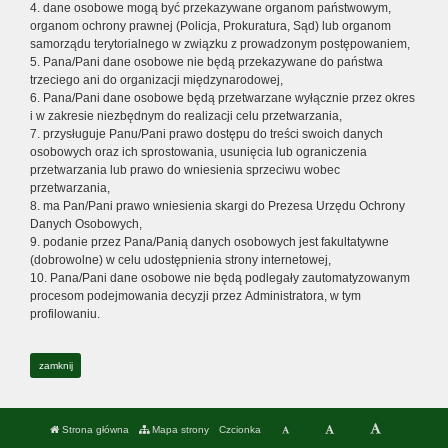
4. dane osobowe mogą być przekazywane organom państwowym,
organom ochrony prawnej (Policja, Prokuratura, Sąd) lub organom
samorządu terytorialnego w związku z prowadzonym postępowaniem,
5. Pana/Pani dane osobowe nie będą przekazywane do państwa
trzeciego ani do organizacji międzynarodowej,
6. Pana/Pani dane osobowe będą przetwarzane wyłącznie przez okres
i w zakresie niezbędnym do realizacji celu przetwarzania,
7. przysługuje Panu/Pani prawo dostępu do treści swoich danych
osobowych oraz ich sprostowania, usunięcia lub ograniczenia
przetwarzania lub prawo do wniesienia sprzeciwu wobec
przetwarzania,
8. ma Pan/Pani prawo wniesienia skargi do Prezesa Urzędu Ochrony
Danych Osobowych,
9. podanie przez Pana/Panią danych osobowych jest fakultatywne
(dobrowolne) w celu udostępnienia strony internetowej,
10. Pana/Pani dane osobowe nie będą podlegały zautomatyzowanym
procesom podejmowania decyzji przez Administratora, w tym
profilowaniu.
zamknij
Strona główna
Mapa strony
Czcionka