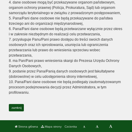
4. dane osobowe mogą być przekazywane organom państwowym,
organom ochrony prawnej (Policja, Prokuratura, Sąd) lub organom
samorządu terytorialnego w związku z prowadzonym postępowaniem,
5. Pana/Pani dane osobowe nie będą przekazywane do państwa
trzeciego ani do organizacji międzynarodowej,
6. Pana/Pani dane osobowe będą przetwarzane wyłącznie przez okres
i w zakresie niezbędnym do realizacji celu przetwarzania,
7. przysługuje Panu/Pani prawo dostępu do treści swoich danych
osobowych oraz ich sprostowania, usunięcia lub ograniczenia
przetwarzania lub prawo do wniesienia sprzeciwu wobec
przetwarzania,
8. ma Pan/Pani prawo wniesienia skargi do Prezesa Urzędu Ochrony
Danych Osobowych,
9. podanie przez Pana/Panią danych osobowych jest fakultatywne
(dobrowolne) w celu udostępnienia strony internetowej,
10. Pana/Pani dane osobowe nie będą podlegały zautomatyzowanym
procesom podejmowania decyzji przez Administratora, w tym
profilowaniu.
zamknij
Strona główna
Mapa strony
Czcionka