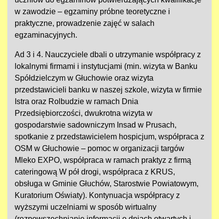
w zawodzie – egzaminy próbne teoretyczne i
praktyczne, prowadzenie zajęć w salach
egzaminacyjnych.
Ad 3 i 4. Nauczyciele dbali o utrzymanie współpracy z
lokalnymi firmami i instytucjami (min. wizyta w Banku
Spółdzielczym w Głuchowie oraz wizyta
przedstawicieli banku w naszej szkole, wizyta w firmie
Istra oraz Rolbudzie w ramach Dnia
Przedsiębiorczości, dwukrotna wizyta w
gospodarstwie sadowniczym Insad w Prusach,
spotkanie z przedstawicielem hospicjum, współpraca z
OSM w Głuchowie – pomoc w organizacji targów
Mleko EXPO, współpraca w ramach praktyz z firmą
cateringową W pół drogi, współpraca z KRUS,
obsługa w Gminie Głuchów, Starostwie Powiatowym,
Kuratorium Oświaty). Kontynuacja współpracy z
wyższymi uczelniami w sposób wirtualny
(rozpowszechnianie informacji o dniach otwartych i