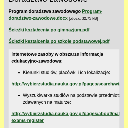
Program doradztwa zawodowego
Program-
doradztwo-zawodowe.docx
[.docx, 32.75 kB]
Ścieżki kształcenia po gimnazjum.pdf
Ścieżki kształcenia po szkole podstawowej.pdf
Internetowe zasoby w obszarze informacja
edukacyjno-zawodowa:
Kierunki studiów, placówki i ich lokalizacje:
http://wybierzstudia.nauka.gov.pl/pages/search/wizar
Wyszukiwarka studiów na podstawie przedmiotów
zdawanych na maturze:
http://wybierzstudia.nauka.gov.pl/pages/about/mature
exams-register