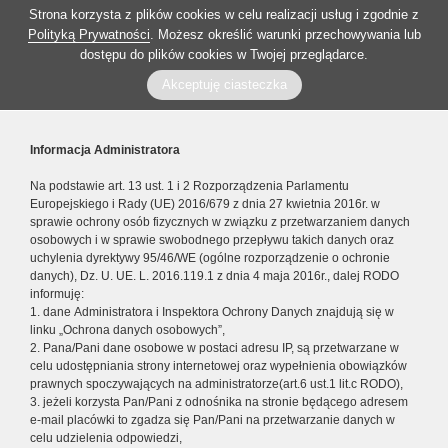
Strona korzysta z plików cookies w celu realizacji usług i zgodnie z
Polityką Prywatności
. Możesz określić warunki przechowywania lub
dostępu do plików cookies w Twojej przeglądarce.
Akceptuję ciasteczka
Informacja Administratora
Na podstawie art. 13 ust. 1 i 2 Rozporządzenia Parlamentu
Europejskiego i Rady (UE) 2016/679 z dnia 27 kwietnia 2016r. w
sprawie ochrony osób fizycznych w związku z przetwarzaniem danych
osobowych i w sprawie swobodnego przepływu takich danych oraz
uchylenia dyrektywy 95/46/WE (ogólne rozporządzenie o ochronie
danych), Dz. U. UE. L. 2016.119.1 z dnia 4 maja 2016r., dalej RODO
informuję:
1. dane Administratora i Inspektora Ochrony Danych znajdują się w
linku „Ochrona danych osobowych”,
2. Pana/Pani dane osobowe w postaci adresu IP, są przetwarzane w
celu udostępniania strony internetowej oraz wypełnienia obowiązków
prawnych spoczywających na administratorze(art.6 ust.1 lit.c RODO),
3. jeżeli korzysta Pan/Pani z odnośnika na stronie będącego adresem
e-mail placówki to zgadza się Pan/Pani na przetwarzanie danych w
celu udzielenia odpowiedzi,