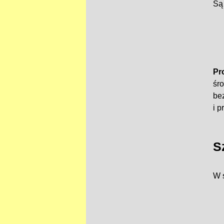
Są 
Pr
śr
be
i p
S
W 