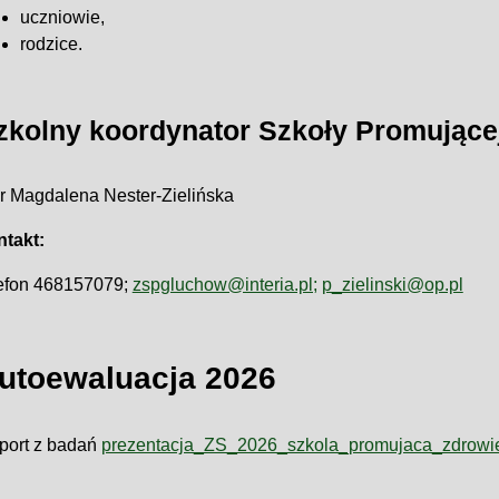
uczniowie,
rodzice.
zkolny koordynator Szkoły Promujące
r Magdalena Nester-Zielińska
ntakt:
lefon 468157079;
zspgluchow@interia.pl;
p_zielinski@op.pl
utoewaluacja 2026
port z badań
prezentacja_ZS_2026_szkola_promujaca_zdrowie