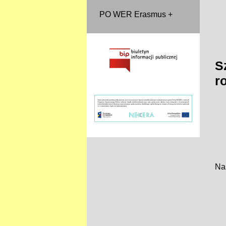
PO WER Erasmus +
S
r
Na