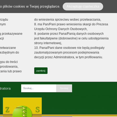
o plików cookies w Twojej przeglądarce.
Akceptuję ciasteczka
orządu
do wniesienia sprzeciwu wobec przetwarzania,
onym
8. ma Pan/Pani prawo wniesienia skargi do Prezesa
Urzędu Ochrony Danych Osobowych,
dą przekazywane
9. podanie przez Pana/Panią danych osobowych
cji
jest fakultatywne (dobrowolne) w celu udostępnienia
strony internetowej,
zetwarzane
10. Pana/Pani dane osobowe nie będą podlegały
niezbędnym do
zautomatyzowanym procesom podejmowania
decyzji przez Administratora, w tym profilowaniu.
ępu do treści
prostowania,
zamknij
zania lub prawo
tratora
Fraza