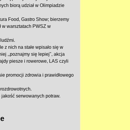
ych biorą udział w Olimpiadzie
tura Food, Gastro Show; bierzemy
ł w warsztatach PWSZ w
ludźmi.
 z nich na stałe wpisało się w
ej ,,poznajmy się lepiej", akcja
rajdy piesze i rowerowe, LAS czyli
ie promocji zdrowia i prawidłowego
prozdrowotnych.
o jakość serwowanych potraw.
ie