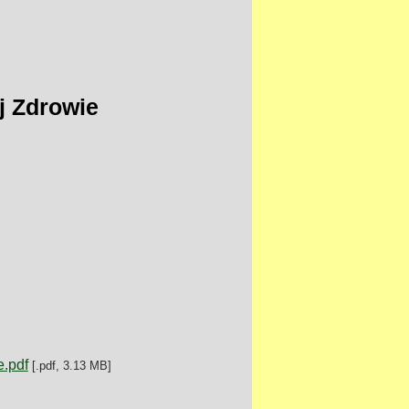
j Zdrowie
.pdf
[.pdf, 3.13 MB]