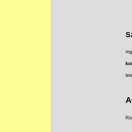
S
mg
ko
te
A
Ra