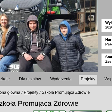
Wyk
202
Har
Pra
Sta
Zes
szkole
Dla uczniów
Wydarzenia
Projekty
Wsp
rona główna
Projekty
Szkoła Promująca Zdrowie
zkoła Promująca Zdrowie