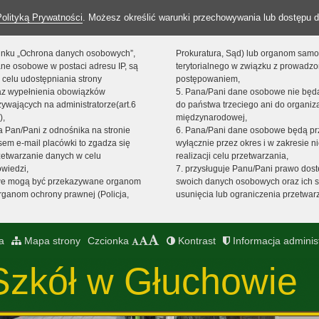
Polityką Prywatności
. Możesz określić warunki przechowywania lub dostępu d
 linku „Ochrona danych osobowych”,
Prokuratura, Sąd) lub organom sam
ne osobowe w postaci adresu IP, są
terytorialnego w związku z prowadz
 celu udostępniania strony
postępowaniem,
raz wypełnienia obowiązków
5. Pana/Pani dane osobowe nie bę
ywających na administratorze(art.6
do państwa trzeciego ani do organiza
),
międzynarodowej,
sta Pan/Pani z odnośnika na stronie
6. Pana/Pani dane osobowe będą pr
em e-mail placówki to zgadza się
wyłącznie przez okres i w zakresie 
zetwarzanie danych w celu
realizacji celu przetwarzania,
owiedzi,
7. przysługuje Panu/Pani prawo dost
we mogą być przekazywane organom
swoich danych osobowych oraz ich s
ganom ochrony prawnej (Policja,
usunięcia lub ograniczenia przetwar
a
Mapa strony
Czcionka
Kontrast
Informacja adminis
Szkół w Głuchowie