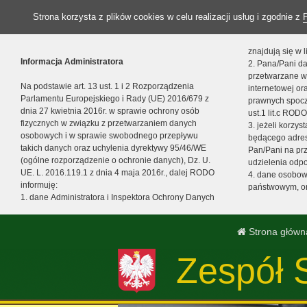
Strona korzysta z plików cookies w celu realizacji usług i zgodnie z
znajdują się w
Informacja Administratora
2. Pana/Pani da
przetwarzane w
Na podstawie art. 13 ust. 1 i 2 Rozporządzenia
internetowej o
Parlamentu Europejskiego i Rady (UE) 2016/679 z
prawnych spocz
dnia 27 kwietnia 2016r. w sprawie ochrony osób
ust.1 lit.c RODO
fizycznych w związku z przetwarzaniem danych
3. jeżeli korzy
osobowych i w sprawie swobodnego przepływu
będącego adres
takich danych oraz uchylenia dyrektywy 95/46/WE
Pan/Pani na pr
(ogólne rozporządzenie o ochronie danych), Dz. U.
udzielenia odp
UE. L. 2016.119.1 z dnia 4 maja 2016r., dalej RODO
4. dane osobo
informuję:
państwowym, or
1. dane Administratora i Inspektora Ochrony Danych
Strona główn
Zespół 