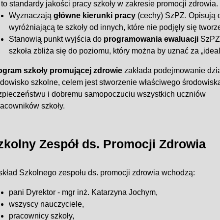
to standardy jakości pracy szkoły w zakresie promocji zdrowia. 
Wyznaczają
główne kierunki pracy
(cechy) SzPZ. Opisują o
wyróżniającą te szkoły od innych, które nie podjęły się twor
Stanowią punkt wyjścia do
programowania ewaluacji
SzPZ,
szkoła zbliża się do poziomu, który można by uznać za „ideal
ogram
szkoły
promującej
zdrowie
zakłada podejmowanie dział
odowisko szkolne, celem jest stworzenie właściwego środowiska
zpieczeństwu i dobremu samopoczuciu wszystkich uczniów
racowników szkoły.
zkolny Zespół ds. Promocji Zdrowia
skład Szkolnego zespołu ds. promocji zdrowia wchodzą:
pani Dyrektor - mgr inż. Katarzyna Jochym,
wszyscy nauczyciele,
pracownicy szkoły,