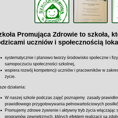
zkoła Promująca Zdrowie to szkoła, k
odzicami uczniów i społecznością loka
systematycznie i planowo tworzy środowisko społeczne i fiz
samopoczuciu społeczności szkolnej,
wspiera rozwój kompetencji uczniów i pracowników w zakresi
życie.
sze działania:
W naszej szkole podczas zajęć poznajemy zasady prawidło
prawidłowego przygotowywania pełnowartościowych posiłk
Promujemy zdrowe żywienie i aktywny tryb życia włączając s
programów zewnętrznych, których efektem realizacji są zdobyt