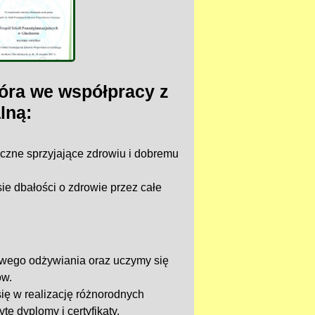
tóra we współpracy z
lną:
yczne sprzyjające zdrowiu i dobremu
e dbałości o zdrowie przez całe
wego odżywiania oraz uczymy się
ów.
ię w realizację różnorodnych
e dyplomy i certyfikaty.