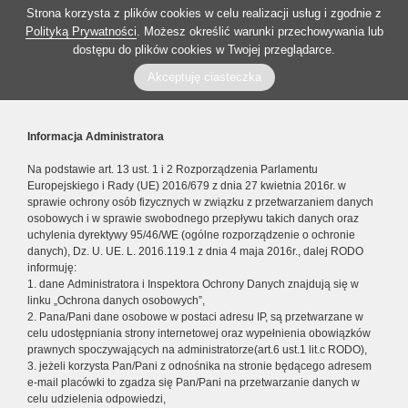
Strona korzysta z plików cookies w celu realizacji usług i zgodnie z
Polityką Prywatności
. Możesz określić warunki przechowywania lub
dostępu do plików cookies w Twojej przeglądarce.
Akceptuję ciasteczka
Informacja Administratora
Na podstawie art. 13 ust. 1 i 2 Rozporządzenia Parlamentu
Europejskiego i Rady (UE) 2016/679 z dnia 27 kwietnia 2016r. w
sprawie ochrony osób fizycznych w związku z przetwarzaniem danych
osobowych i w sprawie swobodnego przepływu takich danych oraz
uchylenia dyrektywy 95/46/WE (ogólne rozporządzenie o ochronie
danych), Dz. U. UE. L. 2016.119.1 z dnia 4 maja 2016r., dalej RODO
informuję:
1. dane Administratora i Inspektora Ochrony Danych znajdują się w
linku „Ochrona danych osobowych”,
2. Pana/Pani dane osobowe w postaci adresu IP, są przetwarzane w
celu udostępniania strony internetowej oraz wypełnienia obowiązków
prawnych spoczywających na administratorze(art.6 ust.1 lit.c RODO),
3. jeżeli korzysta Pan/Pani z odnośnika na stronie będącego adresem
e-mail placówki to zgadza się Pan/Pani na przetwarzanie danych w
celu udzielenia odpowiedzi,