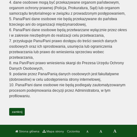
4. dane osobowe mogą być przekazywane organom państwowym,
organom ochrony prawnej (Policja, Prokuratura, Sąd) lub organom
samorządu terytorialnego w związku z prowadzonym postępowaniem,
5. Pana/Pani dane osobowe nie będą przekazywane do państwa
trzeciego ani do organizacji międzynarodowej,
6. Pana/Pani dane osobowe będą przetwarzane wyłącznie przez okres
i w zakresie niezbędnym do realizacji celu przetwarzania,
7. przysługuje Panu/Pani prawo dostępu do treści swoich danych
osobowych oraz ich sprostowania, usunięcia lub ograniczenia
przetwarzania lub prawo do wniesienia sprzeciwu wobec
przetwarzania,
8. ma Pan/Pani prawo wniesienia skargi do Prezesa Urzędu Ochrony
Danych Osobowych,
9. podanie przez Pana/Panią danych osobowych jest fakultatywne
(dobrowolne) w celu udostępnienia strony internetowej,
10. Pana/Pani dane osobowe nie będą podlegały zautomatyzowanym
procesom podejmowania decyzji przez Administratora, w tym
profilowaniu.
zamknij
Strona główna
Mapa strony
Czcionka