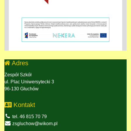
Adres
Zespół Szkół
ul. Plac Uniwersytecki 3
96-130 Głuchów
Kontakt
tel. 46 815 70 79
zsgluchow@wikom.pl