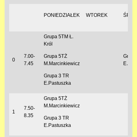
PONIEDZIAŁEK
WTOREK
ŚRO
Grupa 5TM Ł.
Król
7.00-
Grupa 5TŻ
Grupa
0
7.45
M.Marcinkiewicz
E.Pas
Grupa 3 TR
E.Pastuszka
Grupa 5TŻ
M.Marcinkiewicz
7.50-
1
8.35
Grupa 3 TR
E.Pastuszka