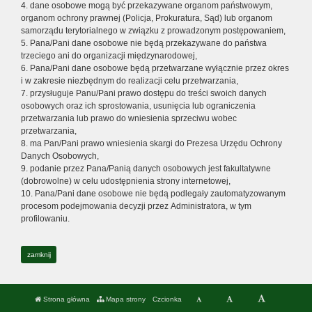
4. dane osobowe mogą być przekazywane organom państwowym,
organom ochrony prawnej (Policja, Prokuratura, Sąd) lub organom
samorządu terytorialnego w związku z prowadzonym postępowaniem,
5. Pana/Pani dane osobowe nie będą przekazywane do państwa
trzeciego ani do organizacji międzynarodowej,
6. Pana/Pani dane osobowe będą przetwarzane wyłącznie przez okres
i w zakresie niezbędnym do realizacji celu przetwarzania,
7. przysługuje Panu/Pani prawo dostępu do treści swoich danych
osobowych oraz ich sprostowania, usunięcia lub ograniczenia
przetwarzania lub prawo do wniesienia sprzeciwu wobec
przetwarzania,
8. ma Pan/Pani prawo wniesienia skargi do Prezesa Urzędu Ochrony
Danych Osobowych,
9. podanie przez Pana/Panią danych osobowych jest fakultatywne
(dobrowolne) w celu udostępnienia strony internetowej,
10. Pana/Pani dane osobowe nie będą podlegały zautomatyzowanym
procesom podejmowania decyzji przez Administratora, w tym
profilowaniu.
zamknij
Strona główna
Mapa strony
Czcionka