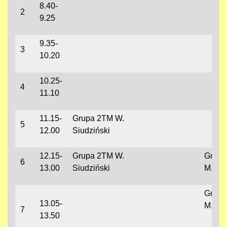
8.40-
2
9.25
9.35-
3
10.20
10.25-
4
11.10
11.15-
Grupa 2TM W.
5
12.00
Siudziński
12.15-
Grupa 2TM W.
Grupa
6
13.00
Siudziński
M.Sob
Grupa
13.05-
M.Sob
7
13.50