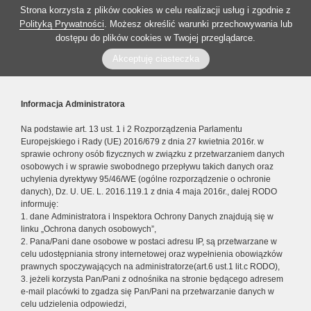
Strona korzysta z plików cookies w celu realizacji usług i zgodnie z
Polityką Prywatności
. Możesz określić warunki przechowywania lub
dostępu do plików cookies w Twojej przeglądarce.
Akceptuję ciasteczka
Informacja Administratora
Na podstawie art. 13 ust. 1 i 2 Rozporządzenia Parlamentu
Europejskiego i Rady (UE) 2016/679 z dnia 27 kwietnia 2016r. w
sprawie ochrony osób fizycznych w związku z przetwarzaniem danych
osobowych i w sprawie swobodnego przepływu takich danych oraz
uchylenia dyrektywy 95/46/WE (ogólne rozporządzenie o ochronie
danych), Dz. U. UE. L. 2016.119.1 z dnia 4 maja 2016r., dalej RODO
informuję:
1. dane Administratora i Inspektora Ochrony Danych znajdują się w
linku „Ochrona danych osobowych”,
2. Pana/Pani dane osobowe w postaci adresu IP, są przetwarzane w
celu udostępniania strony internetowej oraz wypełnienia obowiązków
prawnych spoczywających na administratorze(art.6 ust.1 lit.c RODO),
3. jeżeli korzysta Pan/Pani z odnośnika na stronie będącego adresem
e-mail placówki to zgadza się Pan/Pani na przetwarzanie danych w
celu udzielenia odpowiedzi,