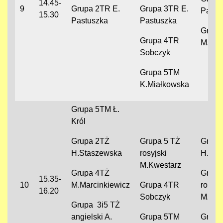
14.45-
9
Grupa 2TR E.
Grupa 3TR E.
Pastu
15.30
Pastuszka
Pastuszka
Grupa
Grupa 4TR
M.Sob
Sobczyk
Grupa 5TM
K.Miałkowska
Grupa 5TM Ł.
Król
Grupa 2TŻ
Grupa 5 TŻ
Grupa
H.Staszewska
rosyjski
H.Sta
M.Kwestarz
Grupa 4TŻ
Grupa
15.35-
10
M.Marcinkiewicz
Grupa 4TR
rosyjs
16.20
Sobczyk
M.Kwe
Grupa 3i5 TŻ
angielski A.
Grupa 5TM
Grupa