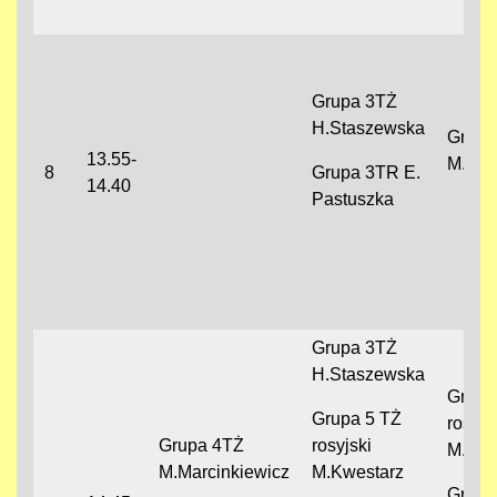
Grupa 3TŻ
H.Staszewska
Grupa
13.55-
M.Sob
8
Grupa 3TR E.
14.40
Pastuszka
Grupa 3TŻ
H.Staszewska
Grupa
Grupa 5 TŻ
rosyjs
Grupa 4TŻ
rosyjski
M.Kwe
M.Marcinkiewicz
M.Kwestarz
Grupa