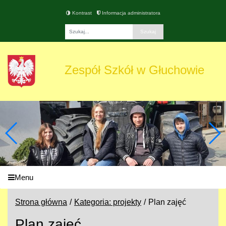
Kontrast
Informacja administratora
Fraza
Zespół Szkół w Głuchowie
Menu
Strona główna
Kategoria: projekty
Plan zajęć
Plan zajęć