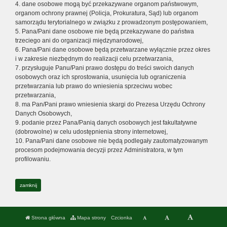
4. dane osobowe mogą być przekazywane organom państwowym,
organom ochrony prawnej (Policja, Prokuratura, Sąd) lub organom
samorządu terytorialnego w związku z prowadzonym postępowaniem,
5. Pana/Pani dane osobowe nie będą przekazywane do państwa
trzeciego ani do organizacji międzynarodowej,
6. Pana/Pani dane osobowe będą przetwarzane wyłącznie przez okres
i w zakresie niezbędnym do realizacji celu przetwarzania,
7. przysługuje Panu/Pani prawo dostępu do treści swoich danych
osobowych oraz ich sprostowania, usunięcia lub ograniczenia
przetwarzania lub prawo do wniesienia sprzeciwu wobec
przetwarzania,
8. ma Pan/Pani prawo wniesienia skargi do Prezesa Urzędu Ochrony
Danych Osobowych,
9. podanie przez Pana/Panią danych osobowych jest fakultatywne
(dobrowolne) w celu udostępnienia strony internetowej,
10. Pana/Pani dane osobowe nie będą podlegały zautomatyzowanym
procesom podejmowania decyzji przez Administratora, w tym
profilowaniu.
zamknij
Strona główna
Mapa strony
Czcionka