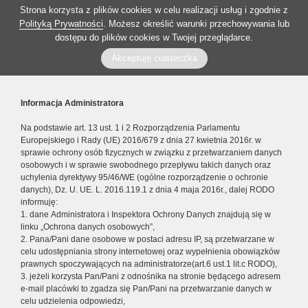
Strona korzysta z plików cookies w celu realizacji usług i zgodnie z
Polityką Prywatności
. Możesz określić warunki przechowywania lub
dostępu do plików cookies w Twojej przeglądarce.
Akceptuję ciasteczka
Informacja Administratora
Na podstawie art. 13 ust. 1 i 2 Rozporządzenia Parlamentu
Europejskiego i Rady (UE) 2016/679 z dnia 27 kwietnia 2016r. w
sprawie ochrony osób fizycznych w związku z przetwarzaniem danych
osobowych i w sprawie swobodnego przepływu takich danych oraz
uchylenia dyrektywy 95/46/WE (ogólne rozporządzenie o ochronie
danych), Dz. U. UE. L. 2016.119.1 z dnia 4 maja 2016r., dalej RODO
informuję:
1. dane Administratora i Inspektora Ochrony Danych znajdują się w
linku „Ochrona danych osobowych”,
2. Pana/Pani dane osobowe w postaci adresu IP, są przetwarzane w
celu udostępniania strony internetowej oraz wypełnienia obowiązków
prawnych spoczywających na administratorze(art.6 ust.1 lit.c RODO),
3. jeżeli korzysta Pan/Pani z odnośnika na stronie będącego adresem
e-mail placówki to zgadza się Pan/Pani na przetwarzanie danych w
celu udzielenia odpowiedzi,