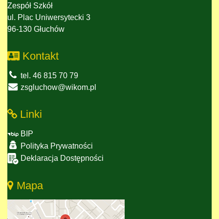
Zespół Szkół
ul. Plac Uniwersytecki 3
96-130 Głuchów
Kontakt
tel. 46 815 70 79
zsgluchow@wikom.pl
Linki
BIP
Polityka Prywatności
Deklaracja Dostępności
Mapa