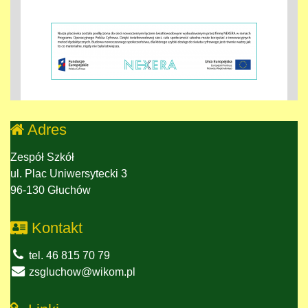
Adres
Zespół Szkół
ul. Plac Uniwersytecki 3
96-130 Głuchów
Kontakt
tel. 46 815 70 79
zsgluchow@wikom.pl