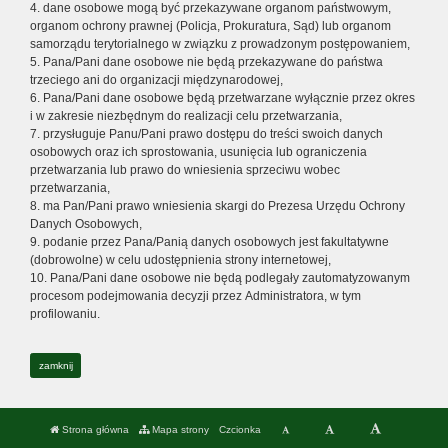
4. dane osobowe mogą być przekazywane organom państwowym,
organom ochrony prawnej (Policja, Prokuratura, Sąd) lub organom
samorządu terytorialnego w związku z prowadzonym postępowaniem,
5. Pana/Pani dane osobowe nie będą przekazywane do państwa
trzeciego ani do organizacji międzynarodowej,
6. Pana/Pani dane osobowe będą przetwarzane wyłącznie przez okres
i w zakresie niezbędnym do realizacji celu przetwarzania,
7. przysługuje Panu/Pani prawo dostępu do treści swoich danych
osobowych oraz ich sprostowania, usunięcia lub ograniczenia
przetwarzania lub prawo do wniesienia sprzeciwu wobec
przetwarzania,
8. ma Pan/Pani prawo wniesienia skargi do Prezesa Urzędu Ochrony
Danych Osobowych,
9. podanie przez Pana/Panią danych osobowych jest fakultatywne
(dobrowolne) w celu udostępnienia strony internetowej,
10. Pana/Pani dane osobowe nie będą podlegały zautomatyzowanym
procesom podejmowania decyzji przez Administratora, w tym
profilowaniu.
zamknij
Strona główna
Mapa strony
Czcionka