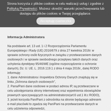
Strona korzysta z plików cookies w celu realizacji usług i zgodnie z
Polityką Prywatności
. Możesz określić warunki przechowywania lub
dostępu do plików cookies w Twojej przeglądarce.
Akceptuję ciasteczka
Informacja Administratora
Na podstawie art. 13 ust. 1 i 2 Rozporządzenia Parlamentu
Europejskiego i Rady (UE) 2016/679 z dnia 27 kwietnia 2016r. w
sprawie ochrony osób fizycznych w związku z przetwarzaniem danych
osobowych i w sprawie swobodnego przepływu takich danych oraz
uchylenia dyrektywy 95/46/WE (ogólne rozporządzenie o ochronie
danych), Dz. U. UE. L. 2016.119.1 z dnia 4 maja 2016r., dalej RODO
informuję:
1. dane Administratora i Inspektora Ochrony Danych znajdują się w
linku „Ochrona danych osobowych”,
2. Pana/Pani dane osobowe w postaci adresu IP, są przetwarzane w
celu udostępniania strony internetowej oraz wypełnienia obowiązków
prawnych spoczywających na administratorze(art.6 ust.1 lit.c RODO),
3. jeżeli korzysta Pan/Pani z odnośnika na stronie będącego adresem
e-mail placówki to zgadza się Pan/Pani na przetwarzanie danych w
celu udzielenia odpowiedzi,