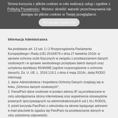
Strona korzysta z plików cookies w celu realizacji usług i zgodnie z
Polityką Prywatności
. Możesz określić warunki przechowywania lub
dostępu do plików cookies w Twojej przeglądarce.
Akceptuję ciasteczka
Informacja Administratora
Na podstawie art. 13 ust. 1 i 2 Rozporządzenia Parlamentu
Europejskiego i Rady (UE) 2016/679 z dnia 27 kwietnia 2016r. w
sprawie ochrony osób fizycznych w związku z przetwarzaniem danych
osobowych i w sprawie swobodnego przepływu takich danych oraz
uchylenia dyrektywy 95/46/WE (ogólne rozporządzenie o ochronie
danych), Dz. U. UE. L. 2016.119.1 z dnia 4 maja 2016r., dalej RODO
informuję:
1. dane Administratora i Inspektora Ochrony Danych znajdują się w
linku „Ochrona danych osobowych”,
2. Pana/Pani dane osobowe w postaci adresu IP, są przetwarzane w
celu udostępniania strony internetowej oraz wypełnienia obowiązków
prawnych spoczywających na administratorze(art.6 ust.1 lit.c RODO),
3. jeżeli korzysta Pan/Pani z odnośnika na stronie będącego adresem
e-mail placówki to zgadza się Pan/Pani na przetwarzanie danych w
celu udzielenia odpowiedzi,