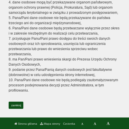
4. dane osobowe mogą być przekazywane organom państwowym,
organom ochrony prawnej (Policja, Prokuratura, Sąd) lub organom
samorządu terytorialnego w związku z prowadzonym postępowaniem,
5. Pana/Pani dane osobowe nie będą przekazywane do państwa
trzeciego ani do organizacji międzynarodowej,
6. Pana/Pani dane osobowe będą przetwarzane wyłącznie przez okres
i w zakresie niezbędnym do realizacji celu przetwarzania,
7. przysługuje Panu/Pani prawo dostępu do treści swoich danych
osobowych oraz ich sprostowania, usunięcia lub ograniczenia
przetwarzania lub prawo do wniesienia sprzeciwu wobec
przetwarzania,
8. ma Pan/Pani prawo wniesienia skargi do Prezesa Urzędu Ochrony
Danych Osobowych,
9. podanie przez Pana/Panią danych osobowych jest fakultatywne
(dobrowolne) w celu udostępnienia strony internetowej,
10. Pana/Pani dane osobowe nie będą podlegały zautomatyzowanym
procesom podejmowania decyzji przez Administratora, w tym
profilowaniu.
zamknij
Strona główna
Mapa strony
Czcionka