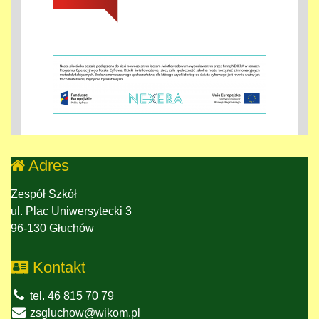
Adres
Zespół Szkół
ul. Plac Uniwersytecki 3
96-130 Głuchów
Kontakt
tel. 46 815 70 79
zsgluchow@wikom.pl