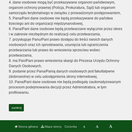
4. dane osobowe mogą być przekazywane organom państwowym,
organom ochrony prawnej (Policja, Prokuratura, Sąd) lub organom
samorządu terytorialnego w związku z prowadzonym postępowaniem,
5. Pana/Pani dane osobowe nie będą przekazywane do państwa
trzeciego ani do organizacji międzynarodowej,
6. Pana/Pani dane osobowe będą przetwarzane wyłącznie przez okres
i w zakresie niezbędnym do realizacji celu przetwarzania,
7. przysługuje Panu/Pani prawo dostępu do treści swoich danych
osobowych oraz ich sprostowania, usunięcia lub ograniczenia
przetwarzania lub prawo do wniesienia sprzeciwu wobec
przetwarzania,
8. ma Pan/Pani prawo wniesienia skargi do Prezesa Urzędu Ochrony
Danych Osobowych,
9. podanie przez Pana/Panią danych osobowych jest fakultatywne
(dobrowolne) w celu udostępnienia strony internetowej,
10. Pana/Pani dane osobowe nie będą podlegały zautomatyzowanym
procesom podejmowania decyzji przez Administratora, w tym
profilowaniu.
zamknij
Strona główna
Mapa strony
Czcionka