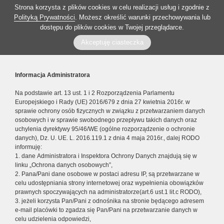
Strona korzysta z plików cookies w celu realizacji usług i zgodnie z
Polityką Prywatności
. Możesz określić warunki przechowywania lub
dostępu do plików cookies w Twojej przeglądarce.
Akceptuję ciasteczka
Informacja Administratora
Na podstawie art. 13 ust. 1 i 2 Rozporządzenia Parlamentu
Europejskiego i Rady (UE) 2016/679 z dnia 27 kwietnia 2016r. w
sprawie ochrony osób fizycznych w związku z przetwarzaniem danych
osobowych i w sprawie swobodnego przepływu takich danych oraz
uchylenia dyrektywy 95/46/WE (ogólne rozporządzenie o ochronie
danych), Dz. U. UE. L. 2016.119.1 z dnia 4 maja 2016r., dalej RODO
informuję:
1. dane Administratora i Inspektora Ochrony Danych znajdują się w
linku „Ochrona danych osobowych”,
2. Pana/Pani dane osobowe w postaci adresu IP, są przetwarzane w
celu udostępniania strony internetowej oraz wypełnienia obowiązków
prawnych spoczywających na administratorze(art.6 ust.1 lit.c RODO),
3. jeżeli korzysta Pan/Pani z odnośnika na stronie będącego adresem
e-mail placówki to zgadza się Pan/Pani na przetwarzanie danych w
celu udzielenia odpowiedzi,