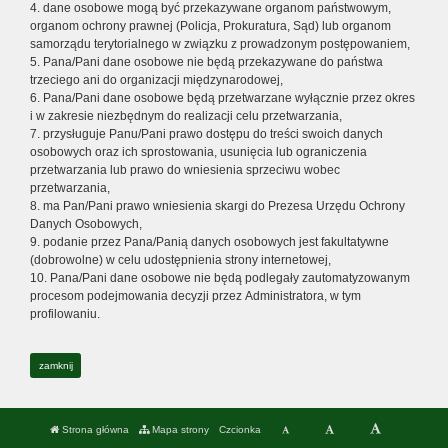
4. dane osobowe mogą być przekazywane organom państwowym,
organom ochrony prawnej (Policja, Prokuratura, Sąd) lub organom
samorządu terytorialnego w związku z prowadzonym postępowaniem,
5. Pana/Pani dane osobowe nie będą przekazywane do państwa
trzeciego ani do organizacji międzynarodowej,
6. Pana/Pani dane osobowe będą przetwarzane wyłącznie przez okres
i w zakresie niezbędnym do realizacji celu przetwarzania,
7. przysługuje Panu/Pani prawo dostępu do treści swoich danych
osobowych oraz ich sprostowania, usunięcia lub ograniczenia
przetwarzania lub prawo do wniesienia sprzeciwu wobec
przetwarzania,
8. ma Pan/Pani prawo wniesienia skargi do Prezesa Urzędu Ochrony
Danych Osobowych,
9. podanie przez Pana/Panią danych osobowych jest fakultatywne
(dobrowolne) w celu udostępnienia strony internetowej,
10. Pana/Pani dane osobowe nie będą podlegały zautomatyzowanym
procesom podejmowania decyzji przez Administratora, w tym
profilowaniu.
zamknij
Strona główna
Mapa strony
Czcionka