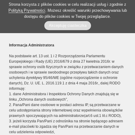
Strona korzysta z plików cookies w celu realizacji usług i zgodnie z
Polityką Prywatności
. Możesz określić warunki przechowywania lub
dostępu do plików cookies w Twojej przeglądarce.
Akceptuję ciasteczka
Informacja Administratora
Na podstawie art. 13 ust. 1 i 2 Rozporządzenia Parlamentu
Europejskiego i Rady (UE) 2016/679 z dnia 27 kwietnia 2016r. w
sprawie ochrony osób fizycznych w związku z przetwarzaniem danych
osobowych i w sprawie swobodnego przepływu takich danych oraz
uchylenia dyrektywy 95/46/WE (ogólne rozporządzenie o ochronie
danych), Dz. U. UE. L. 2016.119.1 z dnia 4 maja 2016r., dalej RODO
informuję:
1. dane Administratora i Inspektora Ochrony Danych znajdują się w
linku „Ochrona danych osobowych”,
2. Pana/Pani dane osobowe w postaci adresu IP, są przetwarzane w
celu udostępniania strony internetowej oraz wypełnienia obowiązków
prawnych spoczywających na administratorze(art.6 ust.1 lit.c RODO),
3. jeżeli korzysta Pan/Pani z odnośnika na stronie będącego adresem
e-mail placówki to zgadza się Pan/Pani na przetwarzanie danych w
celu udzielenia odpowiedzi,