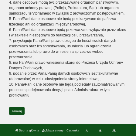
4. dane osobowe mogą być przekazywane organom państwowym,
organom ochrony prawnej (Policja, Prokuratura, Sąd) lub organom
samorządu terytorialnego w związku z prowadzonym postępowaniem,
5. Pana/Pani dane osobowe nie będą przekazywane do państwa
trzeciego ani do organizacji międzynarodowej,
6. Pana/Pani dane osobowe będą przetwarzane wyłącznie przez okres
i w zakresie niezbędnym do realizacji celu przetwarzania,
7. przysługuje Panu/Pani prawo dostępu do treści swoich danych
osobowych oraz ich sprostowania, usunięcia lub ograniczenia
przetwarzania lub prawo do wniesienia sprzeciwu wobec
przetwarzania,
8. ma Pan/Pani prawo wniesienia skargi do Prezesa Urzędu Ochrony
Danych Osobowych,
9. podanie przez Pana/Panią danych osobowych jest fakultatywne
(dobrowolne) w celu udostępnienia strony internetowej,
10. Pana/Pani dane osobowe nie będą podlegały zautomatyzowanym
procesom podejmowania decyzji przez Administratora, w tym
profilowaniu.
zamknij
Strona główna
Mapa strony
Czcionka