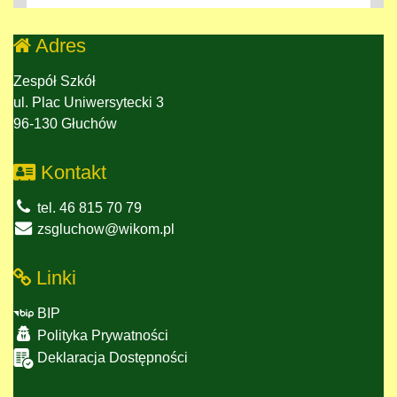
Adres
Zespół Szkół
ul. Plac Uniwersytecki 3
96-130 Głuchów
Kontakt
tel. 46 815 70 79
zsgluchow@wikom.pl
Linki
BIP
Polityka Prywatności
Deklaracja Dostępności