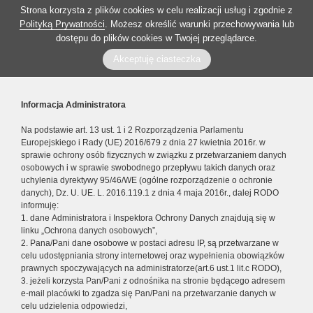
Strona korzysta z plików cookies w celu realizacji usług i zgodnie z
Polityką Prywatności
. Możesz określić warunki przechowywania lub
dostępu do plików cookies w Twojej przeglądarce.
Akceptuję ciasteczka
Informacja Administratora
Na podstawie art. 13 ust. 1 i 2 Rozporządzenia Parlamentu
Europejskiego i Rady (UE) 2016/679 z dnia 27 kwietnia 2016r. w
sprawie ochrony osób fizycznych w związku z przetwarzaniem danych
osobowych i w sprawie swobodnego przepływu takich danych oraz
uchylenia dyrektywy 95/46/WE (ogólne rozporządzenie o ochronie
danych), Dz. U. UE. L. 2016.119.1 z dnia 4 maja 2016r., dalej RODO
informuję:
1. dane Administratora i Inspektora Ochrony Danych znajdują się w
linku „Ochrona danych osobowych”,
2. Pana/Pani dane osobowe w postaci adresu IP, są przetwarzane w
celu udostępniania strony internetowej oraz wypełnienia obowiązków
prawnych spoczywających na administratorze(art.6 ust.1 lit.c RODO),
3. jeżeli korzysta Pan/Pani z odnośnika na stronie będącego adresem
e-mail placówki to zgadza się Pan/Pani na przetwarzanie danych w
celu udzielenia odpowiedzi,