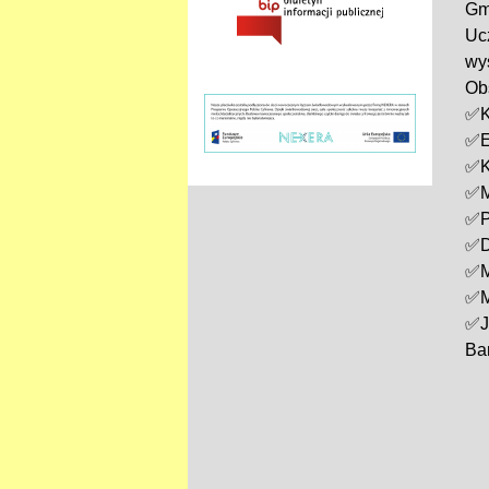
Gm
Uc
wy
Obs
✅
K
✅
E
✅
K
✅
M
✅
P
✅
D
✅
M
✅
M
✅
J
Ba