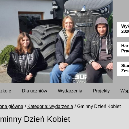
Wyk
202
Har
Pra
Sta
Zes
szkole
Dla uczniów
Wydarzenia
Projekty
Wsp
rona główna
Kategoria: wydarzenia
Gminny Dzień Kobiet
minny Dzień Kobiet