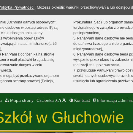
Polityką Prywatności
. Możesz określić warunki przechowywania lub dostępu d
 linku „Ochrona danych osobowych”,
Prokuratura, Sąd) lub organom sam
ne osobowe w postaci adresu IP, są
terytorialnego w związku z prowadz
 celu udostępniania strony
postępowaniem,
raz wypełnienia obowiązków
5. Pana/Pani dane osobowe nie bę
ywających na administratorze(art.6
do państwa trzeciego ani do organiza
),
międzynarodowej,
sta Pan/Pani z odnośnika na stronie
6. Pana/Pani dane osobowe będą pr
em e-mail placówki to zgadza się
wyłącznie przez okres i w zakresie 
zetwarzanie danych w celu
realizacji celu przetwarzania,
owiedzi,
7. przysługuje Panu/Pani prawo dost
we mogą być przekazywane organom
swoich danych osobowych oraz ich s
ganom ochrony prawnej (Policja,
usunięcia lub ograniczenia przetwar
a
Mapa strony
Czcionka
Kontrast
Informacja adminis
Szkół w Głuchowie