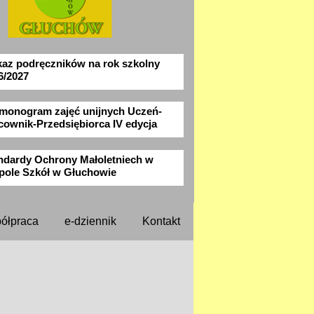
az podręczników na rok szkolny
6/2027
monogram zajęć unijnych Uczeń-
cownik-Przedsiębiorca IV edycja
ndardy Ochrony Małoletniech w
pole Szkół w Głuchowie
ółpraca
e-dziennik
Kontakt