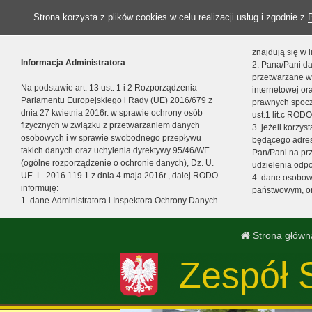
Strona korzysta z plików cookies w celu realizacji usług i zgodnie z
znajdują się w
Informacja Administratora
2. Pana/Pani da
przetwarzane w
Na podstawie art. 13 ust. 1 i 2 Rozporządzenia
internetowej o
Parlamentu Europejskiego i Rady (UE) 2016/679 z
prawnych spocz
dnia 27 kwietnia 2016r. w sprawie ochrony osób
ust.1 lit.c RODO
fizycznych w związku z przetwarzaniem danych
3. jeżeli korzy
osobowych i w sprawie swobodnego przepływu
będącego adres
takich danych oraz uchylenia dyrektywy 95/46/WE
Pan/Pani na pr
(ogólne rozporządzenie o ochronie danych), Dz. U.
udzielenia odp
UE. L. 2016.119.1 z dnia 4 maja 2016r., dalej RODO
4. dane osobo
informuję:
państwowym, or
1. dane Administratora i Inspektora Ochrony Danych
Strona główn
Zespół 