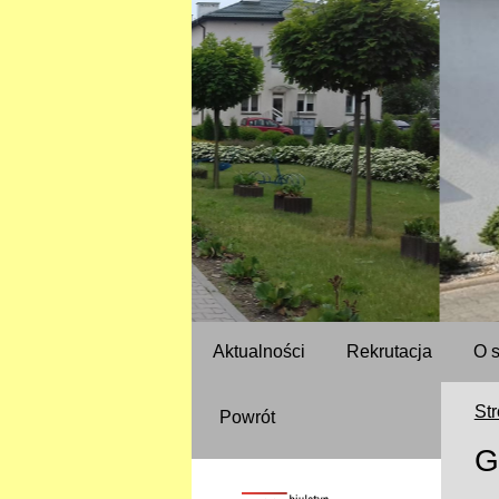
Aktualności
Rekrutacja
O 
St
Powrót
G