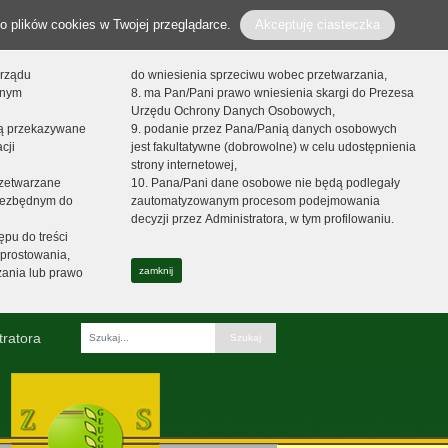
o plików cookies w Twojej przeglądarce.
Akceptuję ciasteczka
orządu
do wniesienia sprzeciwu wobec przetwarzania,
onym
8. ma Pan/Pani prawo wniesienia skargi do Prezesa
Urzędu Ochrony Danych Osobowych,
dą przekazywane
9. podanie przez Pana/Panią danych osobowych
cji
jest fakultatywne (dobrowolne) w celu udostępnienia
strony internetowej,
zetwarzane
10. Pana/Pani dane osobowe nie będą podlegały
niezbędnym do
zautomatyzowanym procesom podejmowania
decyzji przez Administratora, w tym profilowaniu.
ępu do treści
prostowania,
zamknij
zania lub prawo
tratora
Fraza