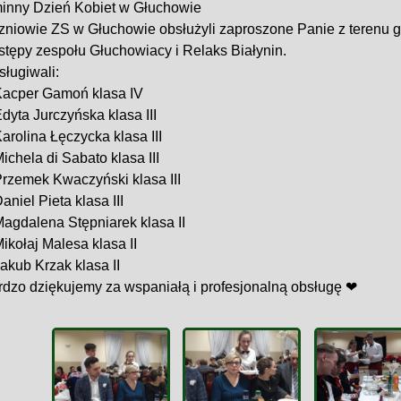
inny Dzień Kobiet w Głuchowie
zniowie ZS w Głuchowie obsłużyli zaproszone Panie z terenu g
stępy zespołu Głuchowiacy i Relaks Białynin.
ługiwali:
acper Gamoń klasa IV
dyta Jurczyńska klasa III
arolina Łęczycka klasa III
ichela di Sabato klasa III
rzemek Kwaczyński klasa III
aniel Pieta klasa III
agdalena Stępniarek klasa II
ikołaj Malesa klasa II
akub Krzak klasa II
rdzo dziękujemy za wspaniałą i profesjonalną obsługę
❤