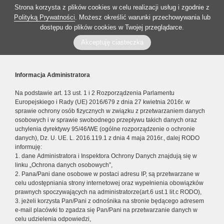
Strona korzysta z plików cookies w celu realizacji usług i zgodnie z
Polityką Prywatności
. Możesz określić warunki przechowywania lub
dostępu do plików cookies w Twojej przeglądarce.
Akceptuję ciasteczka
Informacja Administratora
Na podstawie art. 13 ust. 1 i 2 Rozporządzenia Parlamentu
Europejskiego i Rady (UE) 2016/679 z dnia 27 kwietnia 2016r. w
sprawie ochrony osób fizycznych w związku z przetwarzaniem danych
osobowych i w sprawie swobodnego przepływu takich danych oraz
uchylenia dyrektywy 95/46/WE (ogólne rozporządzenie o ochronie
danych), Dz. U. UE. L. 2016.119.1 z dnia 4 maja 2016r., dalej RODO
informuję:
1. dane Administratora i Inspektora Ochrony Danych znajdują się w
linku „Ochrona danych osobowych”,
2. Pana/Pani dane osobowe w postaci adresu IP, są przetwarzane w
celu udostępniania strony internetowej oraz wypełnienia obowiązków
prawnych spoczywających na administratorze(art.6 ust.1 lit.c RODO),
3. jeżeli korzysta Pan/Pani z odnośnika na stronie będącego adresem
e-mail placówki to zgadza się Pan/Pani na przetwarzanie danych w
celu udzielenia odpowiedzi,