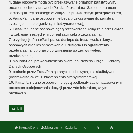
4. dane osobowe mogą być przekazywane organom państwowym,
organom ochrony prawnej (Policja, Prokuratura, Sąd) lub organom
samorządu terytorialnego w związku z prowadzonym postępowaniem,
5. Pana/Pani dane osobowe nie będą przekazywane do państwa
trzeciego ani do organizacji międzynarodowej,
6. Pana/Pani dane osobowe będą przetwarzane wyłącznie przez okres
i w zakresie niezbędnym do realizacji celu przetwarzania,
7. przysługuje Panu/Pani prawo dostępu do treści swoich danych
osobowych oraz ich sprostowania, usunięcia lub ograniczenia
przetwarzania lub prawo do wniesienia sprzeciwu wobec
przetwarzania,
8. ma Pan/Pani prawo wniesienia skargi do Prezesa Urzędu Ochrony
Danych Osobowych,
9. podanie przez Pana/Panią danych osobowych jest fakultatywne
(dobrowolne) w celu udostępnienia strony internetowej,
10. Pana/Pani dane osobowe nie będą podlegały zautomatyzowanym
procesom podejmowania decyzji przez Administratora, w tym
profilowaniu.
zamknij
Strona główna
Mapa strony
Czcionka