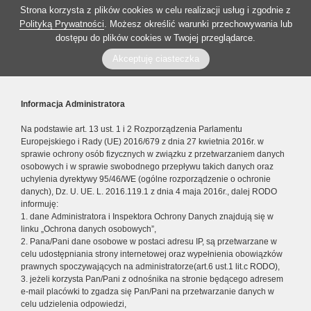
Strona korzysta z plików cookies w celu realizacji usług i zgodnie z
Polityką Prywatności
. Możesz określić warunki przechowywania lub
dostępu do plików cookies w Twojej przeglądarce.
Akceptuję ciasteczka
Informacja Administratora
Na podstawie art. 13 ust. 1 i 2 Rozporządzenia Parlamentu
Europejskiego i Rady (UE) 2016/679 z dnia 27 kwietnia 2016r. w
sprawie ochrony osób fizycznych w związku z przetwarzaniem danych
osobowych i w sprawie swobodnego przepływu takich danych oraz
uchylenia dyrektywy 95/46/WE (ogólne rozporządzenie o ochronie
danych), Dz. U. UE. L. 2016.119.1 z dnia 4 maja 2016r., dalej RODO
informuję:
1. dane Administratora i Inspektora Ochrony Danych znajdują się w
linku „Ochrona danych osobowych”,
2. Pana/Pani dane osobowe w postaci adresu IP, są przetwarzane w
celu udostępniania strony internetowej oraz wypełnienia obowiązków
prawnych spoczywających na administratorze(art.6 ust.1 lit.c RODO),
3. jeżeli korzysta Pan/Pani z odnośnika na stronie będącego adresem
e-mail placówki to zgadza się Pan/Pani na przetwarzanie danych w
celu udzielenia odpowiedzi,