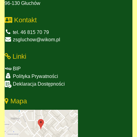
96-130 Głuchów
Kontakt
tel. 46 815 70 79
zsgluchow@wikom.pl
Linki
BIP
Polityka Prywatności
Deklaracja Dostępności
Mapa