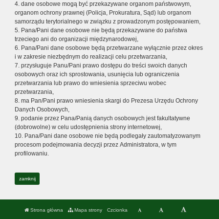
4. dane osobowe mogą być przekazywane organom państwowym,
organom ochrony prawnej (Policja, Prokuratura, Sąd) lub organom
samorządu terytorialnego w związku z prowadzonym postępowaniem,
5. Pana/Pani dane osobowe nie będą przekazywane do państwa
trzeciego ani do organizacji międzynarodowej,
6. Pana/Pani dane osobowe będą przetwarzane wyłącznie przez okres
i w zakresie niezbędnym do realizacji celu przetwarzania,
7. przysługuje Panu/Pani prawo dostępu do treści swoich danych
osobowych oraz ich sprostowania, usunięcia lub ograniczenia
przetwarzania lub prawo do wniesienia sprzeciwu wobec
przetwarzania,
8. ma Pan/Pani prawo wniesienia skargi do Prezesa Urzędu Ochrony
Danych Osobowych,
9. podanie przez Pana/Panią danych osobowych jest fakultatywne
(dobrowolne) w celu udostępnienia strony internetowej,
10. Pana/Pani dane osobowe nie będą podlegały zautomatyzowanym
procesom podejmowania decyzji przez Administratora, w tym
profilowaniu.
zamknij
Strona główna
Mapa strony
Czcionka