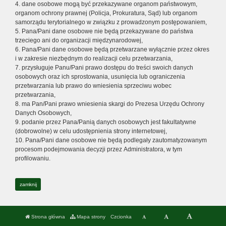
4. dane osobowe mogą być przekazywane organom państwowym,
organom ochrony prawnej (Policja, Prokuratura, Sąd) lub organom
samorządu terytorialnego w związku z prowadzonym postępowaniem,
5. Pana/Pani dane osobowe nie będą przekazywane do państwa
trzeciego ani do organizacji międzynarodowej,
6. Pana/Pani dane osobowe będą przetwarzane wyłącznie przez okres
i w zakresie niezbędnym do realizacji celu przetwarzania,
7. przysługuje Panu/Pani prawo dostępu do treści swoich danych
osobowych oraz ich sprostowania, usunięcia lub ograniczenia
przetwarzania lub prawo do wniesienia sprzeciwu wobec
przetwarzania,
8. ma Pan/Pani prawo wniesienia skargi do Prezesa Urzędu Ochrony
Danych Osobowych,
9. podanie przez Pana/Panią danych osobowych jest fakultatywne
(dobrowolne) w celu udostępnienia strony internetowej,
10. Pana/Pani dane osobowe nie będą podlegały zautomatyzowanym
procesom podejmowania decyzji przez Administratora, w tym
profilowaniu.
zamknij
Strona główna
Mapa strony
Czcionka