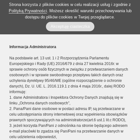
Strona korzysta z plików cookies w celu realizacji usług i zgodnie z
Polityką Prywatności
. Możesz określić warunki przechowywania lub
dostępu do plików cookies w Twojej przeglądarce.
Akceptuję ciasteczka
Informacja Administratora
Na podstawie art. 13 ust. 1 i 2 Rozporządzenia Parlamentu
Europejskiego i Rady (UE) 2016/679 z dnia 27 kwietnia 2016r. w
sprawie ochrony osób fizycznych w związku z przetwarzaniem danych
osobowych i w sprawie swobodnego przepływu takich danych oraz
uchylenia dyrektywy 95/46/WE (ogólne rozporządzenie o ochronie
danych), Dz. U. UE. L. 2016.119.1 z dnia 4 maja 2016r., dalej RODO
informuję:
1. dane Administratora i Inspektora Ochrony Danych znajdują się w
linku „Ochrona danych osobowych”,
2. Pana/Pani dane osobowe w postaci adresu IP, są przetwarzane w
celu udostępniania strony internetowej oraz wypełnienia obowiązków
prawnych spoczywających na administratorze(art.6 ust.1 lit.c RODO),
3. jeżeli korzysta Pan/Pani z odnośnika na stronie będącego adresem
e-mail placówki to zgadza się Pan/Pani na przetwarzanie danych w
celu udzielenia odpowiedzi,