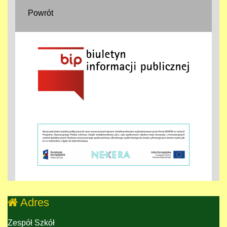
Powrót
Adres
Zespół Szkół