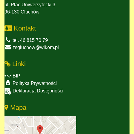
ul. Plac Uniwersytecki 3
96-130 Głuchów
Kontakt
tel. 46 815 70 79
zsgluchow@wikom.pl
Linki
BIP
Polityka Prywatności
Deklaracja Dostępności
Mapa