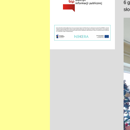
6 g
sło