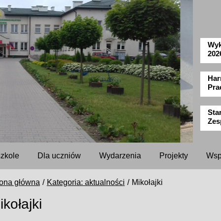
Wyk
202
Har
Pra
Sta
Zes
szkole
Dla uczniów
Wydarzenia
Projekty
Wsp
rona główna
Kategoria: aktualności
Mikołajki
ikołajki