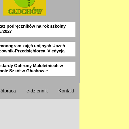
az podręczników na rok szkolny
6/2027
monogram zajęć unijnych Uczeń-
cownik-Przedsiębiorca IV edycja
ndardy Ochrony Małoletniech w
pole Szkół w Głuchowie
ółpraca
e-dziennik
Kontakt