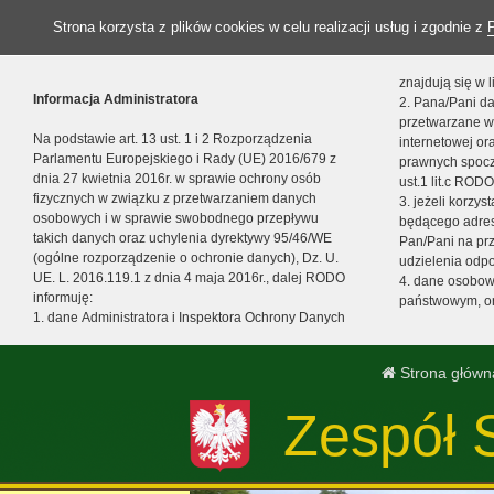
Strona korzysta z plików cookies w celu realizacji usług i zgodnie z
znajdują się w
Informacja Administratora
2. Pana/Pani da
przetwarzane w
Na podstawie art. 13 ust. 1 i 2 Rozporządzenia
internetowej o
Parlamentu Europejskiego i Rady (UE) 2016/679 z
prawnych spocz
dnia 27 kwietnia 2016r. w sprawie ochrony osób
ust.1 lit.c RODO
fizycznych w związku z przetwarzaniem danych
3. jeżeli korzy
osobowych i w sprawie swobodnego przepływu
będącego adres
takich danych oraz uchylenia dyrektywy 95/46/WE
Pan/Pani na pr
(ogólne rozporządzenie o ochronie danych), Dz. U.
udzielenia odp
UE. L. 2016.119.1 z dnia 4 maja 2016r., dalej RODO
4. dane osobo
informuję:
państwowym, or
1. dane Administratora i Inspektora Ochrony Danych
Strona główn
Zespół 