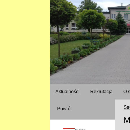
Aktualności
Rekrutacja
O 
St
Powrót
M