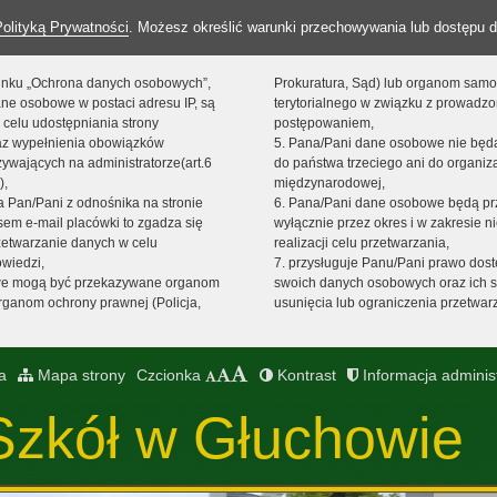
Polityką Prywatności
. Możesz określić warunki przechowywania lub dostępu d
 linku „Ochrona danych osobowych”,
Prokuratura, Sąd) lub organom sam
ne osobowe w postaci adresu IP, są
terytorialnego w związku z prowadz
 celu udostępniania strony
postępowaniem,
raz wypełnienia obowiązków
5. Pana/Pani dane osobowe nie bę
ywających na administratorze(art.6
do państwa trzeciego ani do organiza
),
międzynarodowej,
sta Pan/Pani z odnośnika na stronie
6. Pana/Pani dane osobowe będą pr
em e-mail placówki to zgadza się
wyłącznie przez okres i w zakresie 
zetwarzanie danych w celu
realizacji celu przetwarzania,
owiedzi,
7. przysługuje Panu/Pani prawo dost
we mogą być przekazywane organom
swoich danych osobowych oraz ich s
ganom ochrony prawnej (Policja,
usunięcia lub ograniczenia przetwar
a
Mapa strony
Czcionka
Kontrast
Informacja adminis
Szkół w Głuchowie