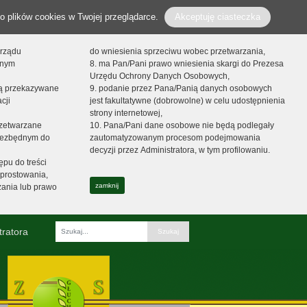
o plików cookies w Twojej przeglądarce.
Akceptuję ciasteczka
orządu
do wniesienia sprzeciwu wobec przetwarzania,
onym
8. ma Pan/Pani prawo wniesienia skargi do Prezesa
Urzędu Ochrony Danych Osobowych,
dą przekazywane
9. podanie przez Pana/Panią danych osobowych
cji
jest fakultatywne (dobrowolne) w celu udostępnienia
strony internetowej,
zetwarzane
10. Pana/Pani dane osobowe nie będą podlegały
niezbędnym do
zautomatyzowanym procesom podejmowania
decyzji przez Administratora, w tym profilowaniu.
ępu do treści
prostowania,
zamknij
zania lub prawo
tratora
Fraza