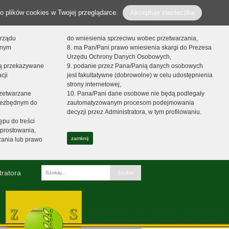
o plików cookies w Twojej przeglądarce.
Akceptuję ciasteczka
orządu
do wniesienia sprzeciwu wobec przetwarzania,
onym
8. ma Pan/Pani prawo wniesienia skargi do Prezesa
Urzędu Ochrony Danych Osobowych,
dą przekazywane
9. podanie przez Pana/Panią danych osobowych
cji
jest fakultatywne (dobrowolne) w celu udostępnienia
strony internetowej,
zetwarzane
10. Pana/Pani dane osobowe nie będą podlegały
niezbędnym do
zautomatyzowanym procesom podejmowania
decyzji przez Administratora, w tym profilowaniu.
ępu do treści
prostowania,
zamknij
zania lub prawo
tratora
Fraza