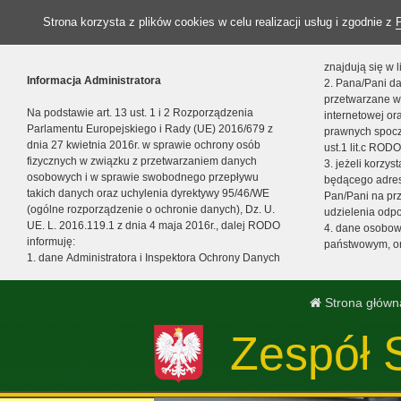
Strona korzysta z plików cookies w celu realizacji usług i zgodnie z
znajdują się w
Informacja Administratora
2. Pana/Pani da
przetwarzane w
Na podstawie art. 13 ust. 1 i 2 Rozporządzenia
internetowej o
Parlamentu Europejskiego i Rady (UE) 2016/679 z
prawnych spocz
dnia 27 kwietnia 2016r. w sprawie ochrony osób
ust.1 lit.c RODO
fizycznych w związku z przetwarzaniem danych
3. jeżeli korzy
osobowych i w sprawie swobodnego przepływu
będącego adres
takich danych oraz uchylenia dyrektywy 95/46/WE
Pan/Pani na pr
(ogólne rozporządzenie o ochronie danych), Dz. U.
udzielenia odp
UE. L. 2016.119.1 z dnia 4 maja 2016r., dalej RODO
4. dane osobo
informuję:
państwowym, or
1. dane Administratora i Inspektora Ochrony Danych
Strona główn
Zespół 