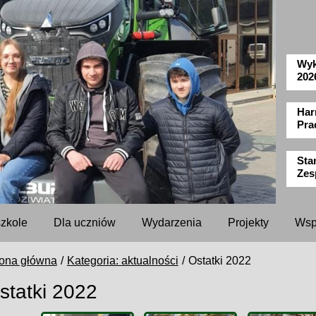
Wyk
202
Har
Pra
Sta
Zes
szkole
Dla uczniów
Wydarzenia
Projekty
Wsp
rona główna
Kategoria: aktualności
Ostatki 2022
statki 2022