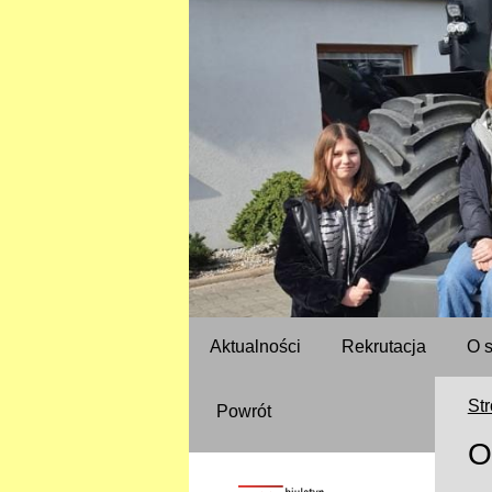
Aktualności
Rekrutacja
O 
St
Powrót
O