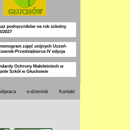
az podręczników na rok szkolny
6/2027
monogram zajęć unijnych Uczeń-
cownik-Przedsiębiorca IV edycja
ndardy Ochrony Małoletniech w
pole Szkół w Głuchowie
ółpraca
e-dziennik
Kontakt