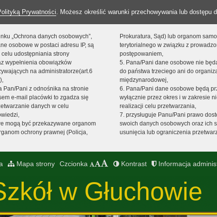
Polityką Prywatności
. Możesz określić warunki przechowywania lub dostępu d
 linku „Ochrona danych osobowych”,
Prokuratura, Sąd) lub organom sam
ne osobowe w postaci adresu IP, są
terytorialnego w związku z prowadz
 celu udostępniania strony
postępowaniem,
raz wypełnienia obowiązków
5. Pana/Pani dane osobowe nie bę
ywających na administratorze(art.6
do państwa trzeciego ani do organiza
),
międzynarodowej,
sta Pan/Pani z odnośnika na stronie
6. Pana/Pani dane osobowe będą pr
em e-mail placówki to zgadza się
wyłącznie przez okres i w zakresie 
zetwarzanie danych w celu
realizacji celu przetwarzania,
owiedzi,
7. przysługuje Panu/Pani prawo dost
we mogą być przekazywane organom
swoich danych osobowych oraz ich s
ganom ochrony prawnej (Policja,
usunięcia lub ograniczenia przetwar
a
Mapa strony
Czcionka
Kontrast
Informacja adminis
Szkół w Głuchowie