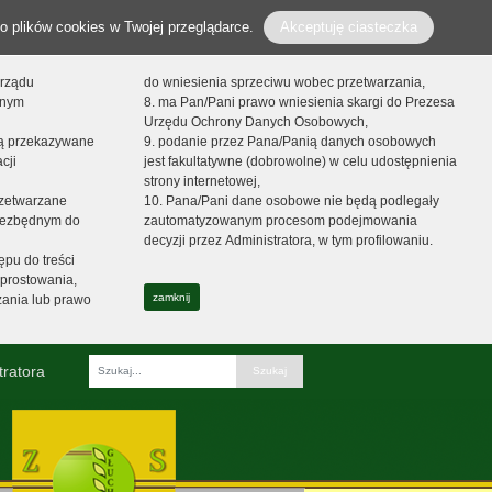
o plików cookies w Twojej przeglądarce.
Akceptuję ciasteczka
orządu
do wniesienia sprzeciwu wobec przetwarzania,
onym
8. ma Pan/Pani prawo wniesienia skargi do Prezesa
Urzędu Ochrony Danych Osobowych,
dą przekazywane
9. podanie przez Pana/Panią danych osobowych
cji
jest fakultatywne (dobrowolne) w celu udostępnienia
strony internetowej,
zetwarzane
10. Pana/Pani dane osobowe nie będą podlegały
niezbędnym do
zautomatyzowanym procesom podejmowania
decyzji przez Administratora, w tym profilowaniu.
ępu do treści
prostowania,
zamknij
zania lub prawo
tratora
Fraza