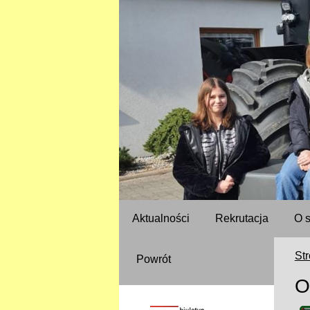
Aktualności
Rekrutacja
O 
St
Powrót
O