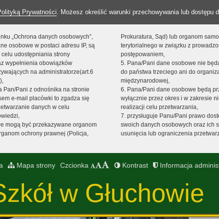
Polityką Prywatności
. Możesz określić warunki przechowywania lub dostępu d
 linku „Ochrona danych osobowych”,
Prokuratura, Sąd) lub organom sam
ne osobowe w postaci adresu IP, są
terytorialnego w związku z prowadz
 celu udostępniania strony
postępowaniem,
raz wypełnienia obowiązków
5. Pana/Pani dane osobowe nie bę
ywających na administratorze(art.6
do państwa trzeciego ani do organiza
),
międzynarodowej,
sta Pan/Pani z odnośnika na stronie
6. Pana/Pani dane osobowe będą pr
em e-mail placówki to zgadza się
wyłącznie przez okres i w zakresie 
zetwarzanie danych w celu
realizacji celu przetwarzania,
owiedzi,
7. przysługuje Panu/Pani prawo dost
we mogą być przekazywane organom
swoich danych osobowych oraz ich s
ganom ochrony prawnej (Policja,
usunięcia lub ograniczenia przetwar
a
Mapa strony
Czcionka
Kontrast
Informacja adminis
Szkół w Głuchowie