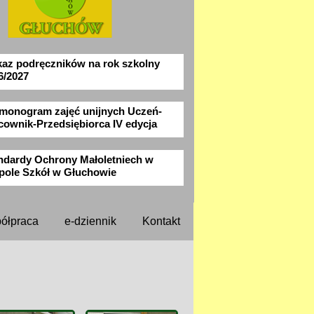
az podręczników na rok szkolny
6/2027
monogram zajęć unijnych Uczeń-
cownik-Przedsiębiorca IV edycja
ndardy Ochrony Małoletniech w
pole Szkół w Głuchowie
ółpraca
e-dziennik
Kontakt