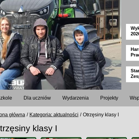
Wyk
202
Har
Pra
Sta
Zes
szkole
Dla uczniów
Wydarzenia
Projekty
Wsp
rona główna
Kategoria: aktualności
Otrzęsiny klasy I
trzęsiny klasy I