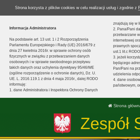
Strona korzysta z plików cookies w celu realizacji usług i zgodnie z
znajdują się w
Informacja Administratora
2. Pana/Pani da
przetwarzane w
Na podstawie art. 13 ust. 1 i 2 Rozporządzenia
internetowej o
Parlamentu Europejskiego i Rady (UE) 2016/679 z
prawnych spocz
dnia 27 kwietnia 2016r. w sprawie ochrony osób
ust.1 lit.c RODO
fizycznych w związku z przetwarzaniem danych
3. jeżeli korzy
osobowych i w sprawie swobodnego przepływu
będącego adres
takich danych oraz uchylenia dyrektywy 95/46/WE
Pan/Pani na pr
(ogólne rozporządzenie o ochronie danych), Dz. U.
udzielenia odp
UE. L. 2016.119.1 z dnia 4 maja 2016r., dalej RODO
4. dane osobo
informuję:
państwowym, or
1. dane Administratora i Inspektora Ochrony Danych
Strona główn
Zespół 