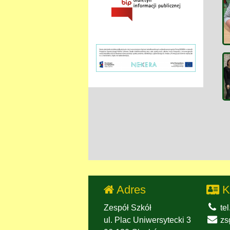
Adres
K
Zespół Szkół
tel
ul. Plac Uniwersytecki 3
zs