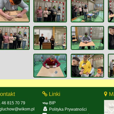
ontakt
Linki
M
. 46 815 70 79
BIP
gluchow@wikom.pl
Polityka Prywatności