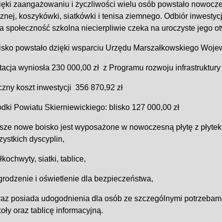
ęki zaangażowaniu i życzliwości wielu osób powstało nowoczes
znej, koszykówki, siatkówki i tenisa ziemnego. Odbiór inwestycji
a społeczność szkolna niecierpliwie czeka na uroczyste jego ot
isko powstało dzięki wsparciu Urzędu Marszałkowskiego Woj
acja wyniosła 230 000,00 zł z Programu rozwoju infrastruktury
zny koszt inwestycji 356 870,92 zł
dki Powiatu Skierniewickiego: blisko 127 000,00 zł
sze nowe boisko jest wyposażone w nowoczesną płytę z płytek 
ystkich dyscyplin,
iłkochwyty, siatki, tablice,
grodzenie i oświetlenie dla bezpieczeństwa,
raz posiada udogodnienia dla osób ze szczególnymi potrzebami:
oły oraz tablicę informacyjną.