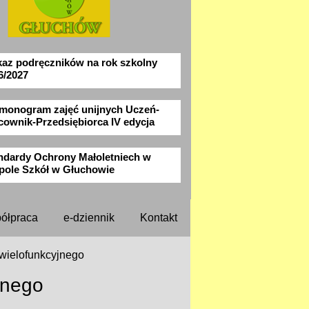
az podręczników na rok szkolny
6/2027
monogram zajęć unijnych Uczeń-
cownik-Przedsiębiorca IV edycja
ndardy Ochrony Małoletniech w
pole Szkół w Głuchowie
ółpraca
e-dziennik
Kontakt
wielofunkcyjnego
jnego