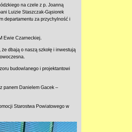
dzkiego na czele z p. Joanną
ni Luizie Staszczak-Gąsiorek
om departamentu za przychylność i
M Ewie Czarneckiej.
że dbają o naszą szkołę i inwestują
 nowoczesna.
oru budowlanego i projektantowi
 z panem Danielem Gacek –
romocji Starostwa Powiatowego w