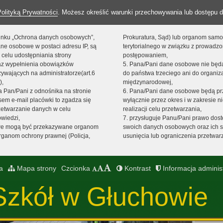
Polityką Prywatności
. Możesz określić warunki przechowywania lub dostępu d
 linku „Ochrona danych osobowych”,
Prokuratura, Sąd) lub organom sam
ne osobowe w postaci adresu IP, są
terytorialnego w związku z prowadz
 celu udostępniania strony
postępowaniem,
raz wypełnienia obowiązków
5. Pana/Pani dane osobowe nie bę
ywających na administratorze(art.6
do państwa trzeciego ani do organiza
),
międzynarodowej,
sta Pan/Pani z odnośnika na stronie
6. Pana/Pani dane osobowe będą pr
em e-mail placówki to zgadza się
wyłącznie przez okres i w zakresie 
zetwarzanie danych w celu
realizacji celu przetwarzania,
owiedzi,
7. przysługuje Panu/Pani prawo dost
we mogą być przekazywane organom
swoich danych osobowych oraz ich s
ganom ochrony prawnej (Policja,
usunięcia lub ograniczenia przetwar
a
Mapa strony
Czcionka
Kontrast
Informacja adminis
Szkół w Głuchowie