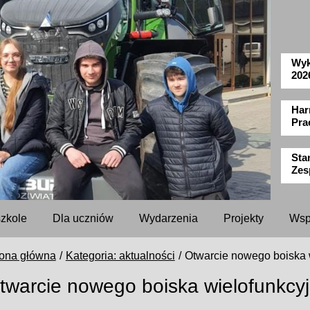
Wyk
202
Har
Pra
Sta
Zes
szkole
Dla uczniów
Wydarzenia
Projekty
Wsp
rona główna
Kategoria: aktualności
Otwarcie nowego boiska 
twarcie nowego boiska wielofunkcy