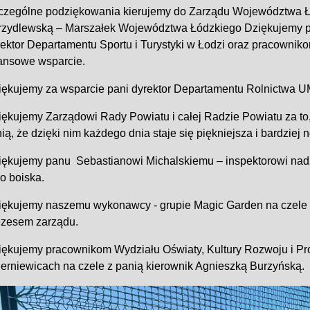
czególne podziękowania kierujemy do Zarządu Województwa Łó
rzydlewską – Marszałek Województwa Łódzkiego Dziękujemy pa
ektor Departamentu Sportu i Turystyki w Łodzi oraz pracownik
nansowe wsparcie.
iękujemy za wsparcie pani dyrektor Departamentu Rolnictwa U
ękujemy Zarządowi Rady Powiatu i całej Radzie Powiatu za to, 
ią, że dzięki nim każdego dnia staje się piękniejsza i bardziej
iękujemy panu Sebastianowi Michalskiemu – inspektorowi nadz
o boiska.
iękujemy naszemu wykonawcy - grupie Magic Garden na czele
ezesem zarządu.
iękujemy pracownikom Wydziału Oświaty, Kultury Rozwoju i P
ierniewicach na czele z panią kierownik Agnieszką Burzyńską.