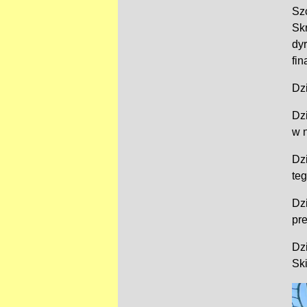
Sz
Sk
dyr
fi
Dz
Dzi
w n
Dz
teg
Dz
pr
Dz
Sk