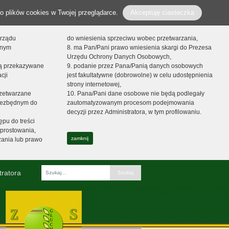
o plików cookies w Twojej przeglądarce.
Akceptuję ciasteczka
orządu
do wniesienia sprzeciwu wobec przetwarzania,
onym
8. ma Pan/Pani prawo wniesienia skargi do Prezesa
Urzędu Ochrony Danych Osobowych,
dą przekazywane
9. podanie przez Pana/Panią danych osobowych
cji
jest fakultatywne (dobrowolne) w celu udostępnienia
strony internetowej,
zetwarzane
10. Pana/Pani dane osobowe nie będą podlegały
niezbędnym do
zautomatyzowanym procesom podejmowania
decyzji przez Administratora, w tym profilowaniu.
ępu do treści
prostowania,
zamknij
zania lub prawo
tratora
Fraza