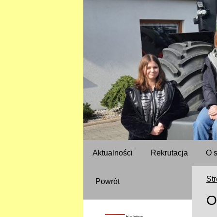
Aktualności
Rekrutacja
O 
St
Powrót
O