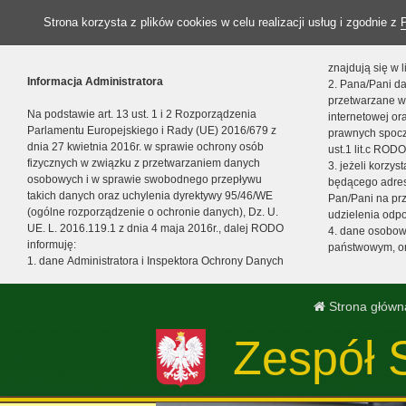
Strona korzysta z plików cookies w celu realizacji usług i zgodnie z
znajdują się w
Informacja Administratora
2. Pana/Pani da
przetwarzane w
Na podstawie art. 13 ust. 1 i 2 Rozporządzenia
internetowej o
Parlamentu Europejskiego i Rady (UE) 2016/679 z
prawnych spocz
dnia 27 kwietnia 2016r. w sprawie ochrony osób
ust.1 lit.c RODO
fizycznych w związku z przetwarzaniem danych
3. jeżeli korzy
osobowych i w sprawie swobodnego przepływu
będącego adres
takich danych oraz uchylenia dyrektywy 95/46/WE
Pan/Pani na pr
(ogólne rozporządzenie o ochronie danych), Dz. U.
udzielenia odp
UE. L. 2016.119.1 z dnia 4 maja 2016r., dalej RODO
4. dane osobo
informuję:
państwowym, or
1. dane Administratora i Inspektora Ochrony Danych
Strona główn
Zespół 