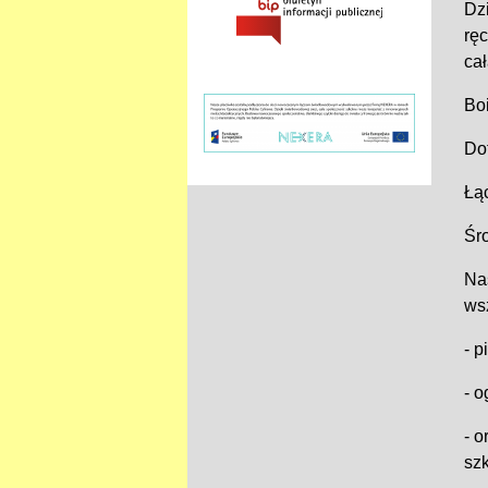
Dzi
ręc
cał
Bo
Dot
Łąc
Śro
Na
wsz
- p
- o
- o
szk