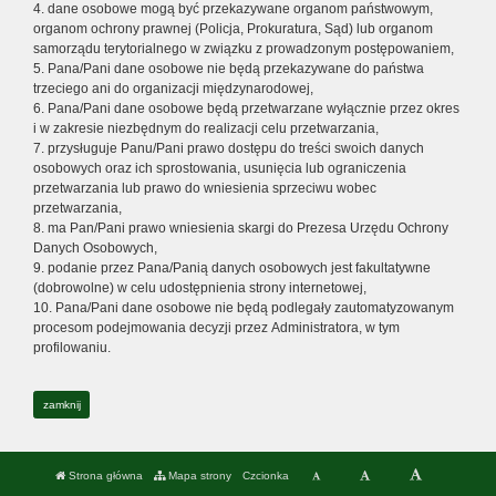
4. dane osobowe mogą być przekazywane organom państwowym,
organom ochrony prawnej (Policja, Prokuratura, Sąd) lub organom
samorządu terytorialnego w związku z prowadzonym postępowaniem,
5. Pana/Pani dane osobowe nie będą przekazywane do państwa
trzeciego ani do organizacji międzynarodowej,
6. Pana/Pani dane osobowe będą przetwarzane wyłącznie przez okres
i w zakresie niezbędnym do realizacji celu przetwarzania,
7. przysługuje Panu/Pani prawo dostępu do treści swoich danych
osobowych oraz ich sprostowania, usunięcia lub ograniczenia
przetwarzania lub prawo do wniesienia sprzeciwu wobec
przetwarzania,
8. ma Pan/Pani prawo wniesienia skargi do Prezesa Urzędu Ochrony
Danych Osobowych,
9. podanie przez Pana/Panią danych osobowych jest fakultatywne
(dobrowolne) w celu udostępnienia strony internetowej,
10. Pana/Pani dane osobowe nie będą podlegały zautomatyzowanym
procesom podejmowania decyzji przez Administratora, w tym
profilowaniu.
zamknij
Strona główna
Mapa strony
Czcionka