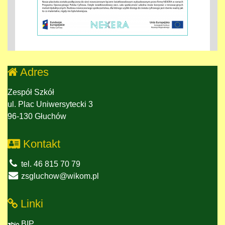
Adres
Zespół Szkół
ul. Plac Uniwersytecki 3
96-130 Głuchów
Kontakt
tel. 46 815 70 79
zsgluchow@wikom.pl
Linki
BIP