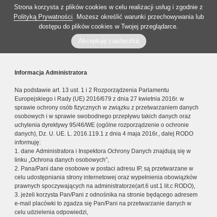
Strona korzysta z plików cookies w celu realizacji usług i zgodnie z
Polityką Prywatności
. Możesz określić warunki przechowywania lub
dostępu do plików cookies w Twojej przeglądarce.
Akceptuję ciasteczka
Informacja Administratora
Na podstawie art. 13 ust. 1 i 2 Rozporządzenia Parlamentu
Europejskiego i Rady (UE) 2016/679 z dnia 27 kwietnia 2016r. w
sprawie ochrony osób fizycznych w związku z przetwarzaniem danych
osobowych i w sprawie swobodnego przepływu takich danych oraz
uchylenia dyrektywy 95/46/WE (ogólne rozporządzenie o ochronie
danych), Dz. U. UE. L. 2016.119.1 z dnia 4 maja 2016r., dalej RODO
informuję:
1. dane Administratora i Inspektora Ochrony Danych znajdują się w
linku „Ochrona danych osobowych”,
2. Pana/Pani dane osobowe w postaci adresu IP, są przetwarzane w
celu udostępniania strony internetowej oraz wypełnienia obowiązków
prawnych spoczywających na administratorze(art.6 ust.1 lit.c RODO),
3. jeżeli korzysta Pan/Pani z odnośnika na stronie będącego adresem
e-mail placówki to zgadza się Pan/Pani na przetwarzanie danych w
celu udzielenia odpowiedzi,