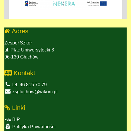
Adres
Zespół Szkół
ul. Plac Uniwersytecki 3
96-130 Głuchów
Kontakt
tel. 46 815 70 79
zsgluchow@wikom.pl
Linki
BIP
Polityka Prywatności