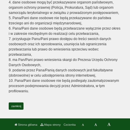
4. dane osobowe mogą być przekazywane organom państwowym,
organom ochrony prawnej (Policja, Prokuratura, Sąd) lub organom
samorządu terytorialnego w związku z prowadzonym postępowaniem,
5. Pana/Pani dane osobowe nie będą przekazywane do państwa
trzeciego ani do organizacji międzynarodowej,
6. Pana/Pani dane osobowe będą przetwarzane wyłącznie przez okres
i w zakresie niezbędnym do realizacji celu przetwarzania,
7. przysługuje Panu/Pani prawo dostępu do treści swoich danych
osobowych oraz ich sprostowania, usunięcia lub ograniczenia
przetwarzania lub prawo do wniesienia sprzeciwu wobec
przetwarzania,
8. ma Pan/Pani prawo wniesienia skargi do Prezesa Urzędu Ochrony
Danych Osobowych,
9. podanie przez Pana/Panią danych osobowych jest fakultatywne
(dobrowolne) w celu udostępnienia strony internetowej,
10. Pana/Pani dane osobowe nie będą podlegały zautomatyzowanym
procesom podejmowania decyzji przez Administratora, w tym
profilowaniu.
zamknij
Strona główna
Mapa strony
Czcionka