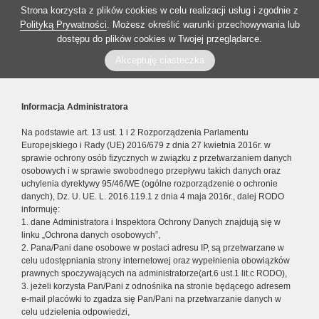
Strona korzysta z plików cookies w celu realizacji usług i zgodnie z
Polityką Prywatności
. Możesz określić warunki przechowywania lub
dostępu do plików cookies w Twojej przeglądarce.
Akceptuję ciasteczka
Informacja Administratora
Na podstawie art. 13 ust. 1 i 2 Rozporządzenia Parlamentu
Europejskiego i Rady (UE) 2016/679 z dnia 27 kwietnia 2016r. w
sprawie ochrony osób fizycznych w związku z przetwarzaniem danych
osobowych i w sprawie swobodnego przepływu takich danych oraz
uchylenia dyrektywy 95/46/WE (ogólne rozporządzenie o ochronie
danych), Dz. U. UE. L. 2016.119.1 z dnia 4 maja 2016r., dalej RODO
informuję:
1. dane Administratora i Inspektora Ochrony Danych znajdują się w
linku „Ochrona danych osobowych”,
2. Pana/Pani dane osobowe w postaci adresu IP, są przetwarzane w
celu udostępniania strony internetowej oraz wypełnienia obowiązków
prawnych spoczywających na administratorze(art.6 ust.1 lit.c RODO),
3. jeżeli korzysta Pan/Pani z odnośnika na stronie będącego adresem
e-mail placówki to zgadza się Pan/Pani na przetwarzanie danych w
celu udzielenia odpowiedzi,