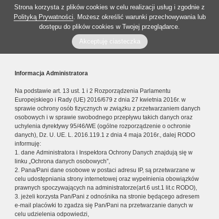
Strona korzysta z plików cookies w celu realizacji usług i zgodnie z
Polityką Prywatności
. Możesz określić warunki przechowywania lub
dostępu do plików cookies w Twojej przeglądarce.
Akceptuję ciasteczka
Informacja Administratora
Na podstawie art. 13 ust. 1 i 2 Rozporządzenia Parlamentu
Europejskiego i Rady (UE) 2016/679 z dnia 27 kwietnia 2016r. w
sprawie ochrony osób fizycznych w związku z przetwarzaniem danych
osobowych i w sprawie swobodnego przepływu takich danych oraz
uchylenia dyrektywy 95/46/WE (ogólne rozporządzenie o ochronie
danych), Dz. U. UE. L. 2016.119.1 z dnia 4 maja 2016r., dalej RODO
informuję:
1. dane Administratora i Inspektora Ochrony Danych znajdują się w
linku „Ochrona danych osobowych”,
2. Pana/Pani dane osobowe w postaci adresu IP, są przetwarzane w
celu udostępniania strony internetowej oraz wypełnienia obowiązków
prawnych spoczywających na administratorze(art.6 ust.1 lit.c RODO),
3. jeżeli korzysta Pan/Pani z odnośnika na stronie będącego adresem
e-mail placówki to zgadza się Pan/Pani na przetwarzanie danych w
celu udzielenia odpowiedzi,