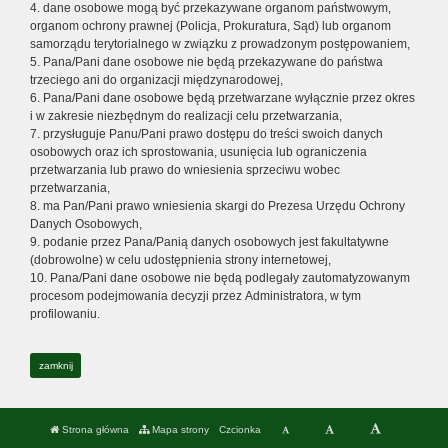
4. dane osobowe mogą być przekazywane organom państwowym,
organom ochrony prawnej (Policja, Prokuratura, Sąd) lub organom
samorządu terytorialnego w związku z prowadzonym postępowaniem,
5. Pana/Pani dane osobowe nie będą przekazywane do państwa
trzeciego ani do organizacji międzynarodowej,
6. Pana/Pani dane osobowe będą przetwarzane wyłącznie przez okres
i w zakresie niezbędnym do realizacji celu przetwarzania,
7. przysługuje Panu/Pani prawo dostępu do treści swoich danych
osobowych oraz ich sprostowania, usunięcia lub ograniczenia
przetwarzania lub prawo do wniesienia sprzeciwu wobec
przetwarzania,
8. ma Pan/Pani prawo wniesienia skargi do Prezesa Urzędu Ochrony
Danych Osobowych,
9. podanie przez Pana/Panią danych osobowych jest fakultatywne
(dobrowolne) w celu udostępnienia strony internetowej,
10. Pana/Pani dane osobowe nie będą podlegały zautomatyzowanym
procesom podejmowania decyzji przez Administratora, w tym
profilowaniu.
zamknij
Strona główna
Mapa strony
Czcionka