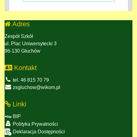
Adres
Zespół Szkół
ul. Plac Uniwersytecki 3
96-130 Głuchów
Kontakt
tel. 46 815 70 79
zsgluchow@wikom.pl
Linki
BIP
Polityka Prywatności
Deklaracja Dostępności