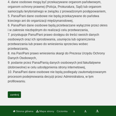
4. dane osobowe mogą być przekazywane organom państwowym,
organom ochrony prawnej (Policja, Prokuratura, Sąd) lub organom
samorządu terytorialnego w związku z prowadzonym postępowaniem,
5. Pana/Pani dane osobowe nie będą przekazywane do państwa
trzeciego ani do organizacji międzynarodowej,
6. Pana/Pani dane osobowe będą przetwarzane wyłącznie przez okres
i w zakresie niezbędnym do realizacji celu przetwarzania,
7. przysługuje Panu/Pani prawo dostępu do treści swoich danych
osobowych oraz ich sprostowania, usunięcia lub ograniczenia
przetwarzania lub prawo do wniesienia sprzeciwu wobec
przetwarzania,
8. ma Pan/Pani prawo wniesienia skargi do Prezesa Urzędu Ochrony
Danych Osobowych,
9. podanie przez Pana/Panią danych osobowych jest fakultatywne
(dobrowolne) w celu udostępnienia strony internetowej,
10. Pana/Pani dane osobowe nie będą podlegały zautomatyzowanym
procesom podejmowania decyzji przez Administratora, w tym
profilowaniu.
zamknij
Strona główna
Mapa strony
Czcionka