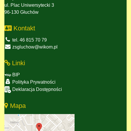
ul. Plac Uniwersytecki 3
96-130 Głuchów
Kontakt
tel. 46 815 70 79
zsgluchow@wikom.pl
Linki
BIP
Polityka Prywatności
Deklaracja Dostępności
Mapa