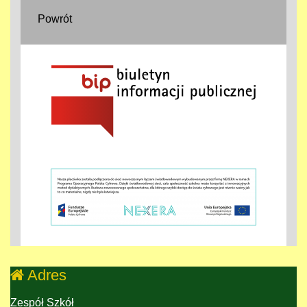
Powrót
Adres
Zespół Szkół