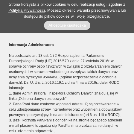
Strona korzysta z plików cookies w celu realizacji usług i zgodnie z
Polityką Prywatności
. Możesz określić warunki przechowywania lub
dostępu do plików cookies w Twojej przeglądarce.
Akceptuję ciasteczka
Informacja Administratora
Na podstawie art. 13 ust. 1 i 2 Rozporządzenia Parlamentu
Europejskiego i Rady (UE) 2016/679 z dnia 27 kwietnia 2016r. w
sprawie ochrony osób fizycznych w związku z przetwarzaniem danych
osobowych i w sprawie swobodnego przepływu takich danych oraz
uchylenia dyrektywy 95/46/WE (ogólne rozporządzenie o ochronie
danych), Dz. U. UE. L. 2016.119.1 z dnia 4 maja 2016r., dalej RODO
informuję:
1. dane Administratora i Inspektora Ochrony Danych znajdują się w
linku „Ochrona danych osobowych”,
2. Pana/Pani dane osobowe w postaci adresu IP, są przetwarzane w
celu udostępniania strony internetowej oraz wypełnienia obowiązków
prawnych spoczywających na administratorze(art.6 ust.1 lit.c RODO),
3. jeżeli korzysta Pan/Pani z odnośnika na stronie będącego adresem
e-mail placówki to zgadza się Pan/Pani na przetwarzanie danych w
celu udzielenia odpowiedzi,