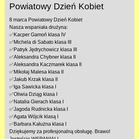
Powiatowy Dzień Kobiet
8 marca Powiatowy Dzień Kobiet
Nasza wspaniała drużyna:
✅
Kacper Gamoń klasa IV
✅
Michela di Sabato klasa III
✅
Patryk Jędrychowicz klasa III
✅
Aleksandra Chybner klasa II
✅
Aleksandra Kaczmarek klasa II
✅
Mikołaj Malesa klasa II
✅
Jakub Krzak klasa II
✅
Iga Sawicka klasa I
✅
Oliwia Dziąg klasa I
✅
Natalia Gierach klasa I
✅
Jagoda Rudnicka klasa I
✅
Agata Wójcik klasą I
✅
Barbara Kałużna klasa I
Dziękujemy za profesjonalną obsługę. Brawo!
Jesteście WSPANIALI.