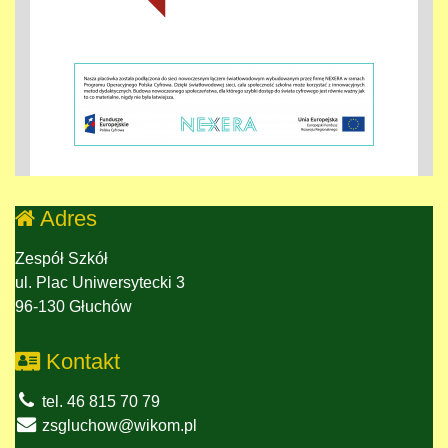
Adres
Zespół Szkół
ul. Plac Uniwersytecki 3
96-130 Głuchów
Kontakt
tel. 46 815 70 79
zsgluchow@wikom.pl