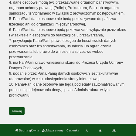
4. dane osobowe mogą być przekazywane organom państwowym,
organom ochrony prawnej (Policja, Prokuratura, Sąd) lub organom
samorządu terytorialnego w związku z prowadzonym postępowaniem,
5. Pana/Pani dane osobowe nie będą przekazywane do państwa
trzeciego ani do organizacji międzynarodowej,
6. Pana/Pani dane osobowe będą przetwarzane wyłącznie przez okres
i w zakresie niezbędnym do realizacji celu przetwarzania,
7. przysługuje Panu/Pani prawo dostępu do treści swoich danych
osobowych oraz ich sprostowania, usunięcia lub ograniczenia
przetwarzania lub prawo do wniesienia sprzeciwu wobec
przetwarzania,
8. ma Pan/Pani prawo wniesienia skargi do Prezesa Urzędu Ochrony
Danych Osobowych,
9. podanie przez Pana/Panią danych osobowych jest fakultatywne
(dobrowolne) w celu udostępnienia strony internetowej,
10. Pana/Pani dane osobowe nie będą podlegały zautomatyzowanym
procesom podejmowania decyzji przez Administratora, w tym
profilowaniu.
zamknij
Strona główna
Mapa strony
Czcionka