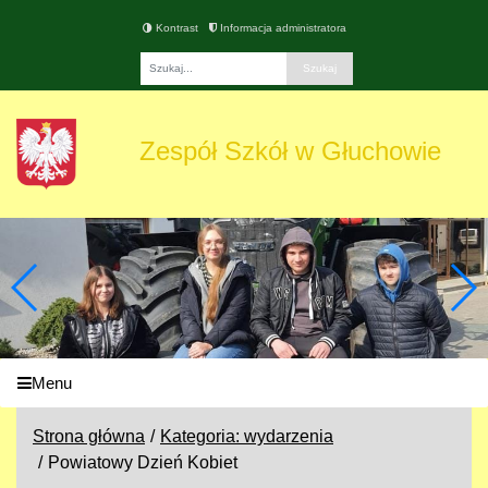
Kontrast
Informacja administratora
Fraza
Zespół Szkół w Głuchowie
Menu
Strona główna
Kategoria: wydarzenia
Powiatowy Dzień Kobiet