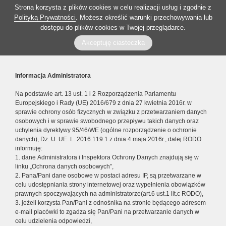
Strona korzysta z plików cookies w celu realizacji usług i zgodnie z
Polityką Prywatności
. Możesz określić warunki przechowywania lub
dostępu do plików cookies w Twojej przeglądarce.
Akceptuję ciasteczka
Informacja Administratora
Na podstawie art. 13 ust. 1 i 2 Rozporządzenia Parlamentu
Europejskiego i Rady (UE) 2016/679 z dnia 27 kwietnia 2016r. w
sprawie ochrony osób fizycznych w związku z przetwarzaniem danych
osobowych i w sprawie swobodnego przepływu takich danych oraz
uchylenia dyrektywy 95/46/WE (ogólne rozporządzenie o ochronie
danych), Dz. U. UE. L. 2016.119.1 z dnia 4 maja 2016r., dalej RODO
informuję:
1. dane Administratora i Inspektora Ochrony Danych znajdują się w
linku „Ochrona danych osobowych”,
2. Pana/Pani dane osobowe w postaci adresu IP, są przetwarzane w
celu udostępniania strony internetowej oraz wypełnienia obowiązków
prawnych spoczywających na administratorze(art.6 ust.1 lit.c RODO),
3. jeżeli korzysta Pan/Pani z odnośnika na stronie będącego adresem
e-mail placówki to zgadza się Pan/Pani na przetwarzanie danych w
celu udzielenia odpowiedzi,