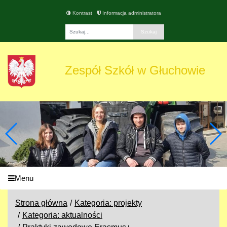
Kontrast
Informacja administratora
Fraza
Zespół Szkół w Głuchowie
Menu
Strona główna
Kategoria: projekty
Kategoria: aktualności