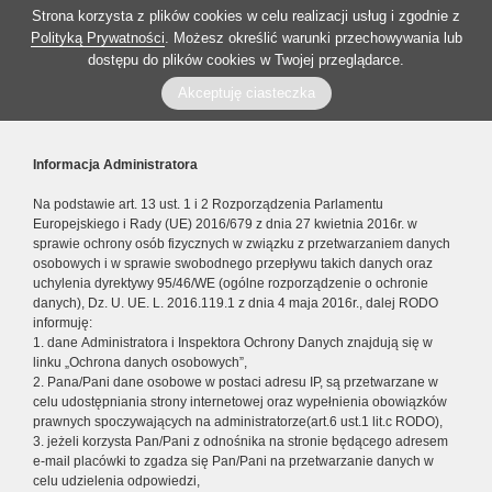
Strona korzysta z plików cookies w celu realizacji usług i zgodnie z
Polityką Prywatności
. Możesz określić warunki przechowywania lub
dostępu do plików cookies w Twojej przeglądarce.
Akceptuję ciasteczka
Informacja Administratora
Na podstawie art. 13 ust. 1 i 2 Rozporządzenia Parlamentu
Europejskiego i Rady (UE) 2016/679 z dnia 27 kwietnia 2016r. w
sprawie ochrony osób fizycznych w związku z przetwarzaniem danych
osobowych i w sprawie swobodnego przepływu takich danych oraz
uchylenia dyrektywy 95/46/WE (ogólne rozporządzenie o ochronie
danych), Dz. U. UE. L. 2016.119.1 z dnia 4 maja 2016r., dalej RODO
informuję:
1. dane Administratora i Inspektora Ochrony Danych znajdują się w
linku „Ochrona danych osobowych”,
2. Pana/Pani dane osobowe w postaci adresu IP, są przetwarzane w
celu udostępniania strony internetowej oraz wypełnienia obowiązków
prawnych spoczywających na administratorze(art.6 ust.1 lit.c RODO),
3. jeżeli korzysta Pan/Pani z odnośnika na stronie będącego adresem
e-mail placówki to zgadza się Pan/Pani na przetwarzanie danych w
celu udzielenia odpowiedzi,