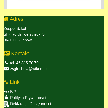
Adres
Zespół Szkół
ul. Plac Uniwersytecki 3
96-130 Głuchów
Kontakt
tel. 46 815 70 79
zsgluchow@wikom.pl
Linki
BIP
Polityka Prywatności
Deklaracja Dostępności