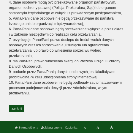
4. dane osobowe mogą być przekazywane organom państwowym,
organom ochrony prawnej (Policja, Prokuratura, Sąd) lub organom
samorządu terytorialnego w związku z prowadzonym postępowaniem,
5. Pana/Pani dane osobowe nie będą przekazywane do państwa
trzeciego ani do organizacji międzynarodowej,
6. Pana/Pani dane osobowe będą przetwarzane wyłącznie przez okres
i w zakresie niezbędnym do realizacji celu przetwarzania,
7. przysługuje Panu/Pani prawo dostępu do treści swoich danych
osobowych oraz ich sprostowania, usunięcia lub ograniczenia
przetwarzania lub prawo do wniesienia sprzeciwu wobec
przetwarzania,
8. ma Pan/Pani prawo wniesienia skargi do Prezesa Urzędu Ochrony
Danych Osobowych,
9. podanie przez Pana/Panią danych osobowych jest fakultatywne
(dobrowolne) w celu udostępnienia strony internetowej,
10. Pana/Pani dane osobowe nie będą podlegały zautomatyzowanym
procesom podejmowania decyzji przez Administratora, w tym
profilowaniu.
zamknij
Strona główna
Mapa strony
Czcionka