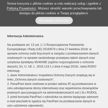
Strona korzysta z plików cookies w celu realizacji usług i zgodnie z
Polityką Prywatności
. Możesz określić warunki przechowywania lub
dostępu do plików cookies w Twojej przeglądarce.
Akceptuję ciasteczka
Informacja Administratora
Na podstawie art. 13 ust. 1 i 2 Rozporządzenia Parlamentu
Europejskiego i Rady (UE) 2016/679 z dnia 27 kwietnia 2016r. w
sprawie ochrony osób fizycznych w związku z przetwarzaniem danych
osobowych i w sprawie swobodnego przepływu takich danych oraz
uchylenia dyrektywy 95/46/WE (ogólne rozporządzenie o ochronie
danych), Dz. U. UE. L. 2016.119.1 z dnia 4 maja 2016r., dalej RODO
informuję:
1. dane Administratora i Inspektora Ochrony Danych znajdują się w
linku „Ochrona danych osobowych”,
2. Pana/Pani dane osobowe w postaci adresu IP, są przetwarzane w
celu udostępniania strony internetowej oraz wypełnienia obowiązków
prawnych spoczywających na administratorze(art.6 ust.1 lit.c RODO),
3. jeżeli korzysta Pan/Pani z odnośnika na stronie będącego adresem
e-mail placówki to zgadza się Pan/Pani na przetwarzanie danych w
celu udzielenia odpowiedzi,