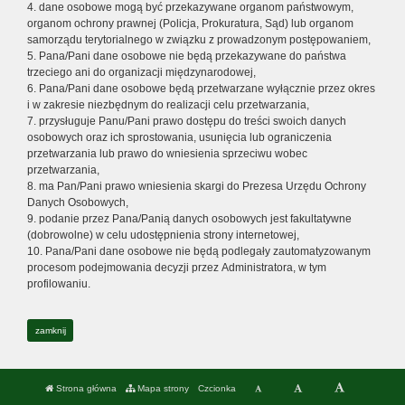
4. dane osobowe mogą być przekazywane organom państwowym,
organom ochrony prawnej (Policja, Prokuratura, Sąd) lub organom
samorządu terytorialnego w związku z prowadzonym postępowaniem,
5. Pana/Pani dane osobowe nie będą przekazywane do państwa
trzeciego ani do organizacji międzynarodowej,
6. Pana/Pani dane osobowe będą przetwarzane wyłącznie przez okres
i w zakresie niezbędnym do realizacji celu przetwarzania,
7. przysługuje Panu/Pani prawo dostępu do treści swoich danych
osobowych oraz ich sprostowania, usunięcia lub ograniczenia
przetwarzania lub prawo do wniesienia sprzeciwu wobec
przetwarzania,
8. ma Pan/Pani prawo wniesienia skargi do Prezesa Urzędu Ochrony
Danych Osobowych,
9. podanie przez Pana/Panią danych osobowych jest fakultatywne
(dobrowolne) w celu udostępnienia strony internetowej,
10. Pana/Pani dane osobowe nie będą podlegały zautomatyzowanym
procesom podejmowania decyzji przez Administratora, w tym
profilowaniu.
zamknij
Strona główna
Mapa strony
Czcionka