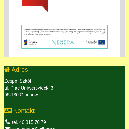
Adres
Zespół Szkół
ul. Plac Uniwersytecki 3
96-130 Głuchów
Kontakt
tel. 46 815 70 79