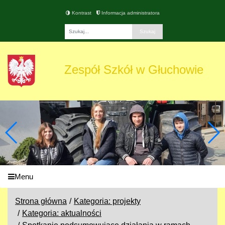
Kontrast
Informacja administratora
Fraza
Zespół Szkół w Głuchowie
Menu
Strona główna
Kategoria: projekty
Kategoria: aktualności