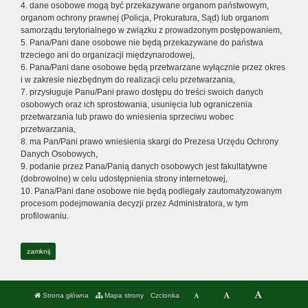
4. dane osobowe mogą być przekazywane organom państwowym,
organom ochrony prawnej (Policja, Prokuratura, Sąd) lub organom
samorządu terytorialnego w związku z prowadzonym postępowaniem,
5. Pana/Pani dane osobowe nie będą przekazywane do państwa
trzeciego ani do organizacji międzynarodowej,
6. Pana/Pani dane osobowe będą przetwarzane wyłącznie przez okres
i w zakresie niezbędnym do realizacji celu przetwarzania,
7. przysługuje Panu/Pani prawo dostępu do treści swoich danych
osobowych oraz ich sprostowania, usunięcia lub ograniczenia
przetwarzania lub prawo do wniesienia sprzeciwu wobec
przetwarzania,
8. ma Pan/Pani prawo wniesienia skargi do Prezesa Urzędu Ochrony
Danych Osobowych,
9. podanie przez Pana/Panią danych osobowych jest fakultatywne
(dobrowolne) w celu udostępnienia strony internetowej,
10. Pana/Pani dane osobowe nie będą podlegały zautomatyzowanym
procesom podejmowania decyzji przez Administratora, w tym
profilowaniu.
zamknij
Strona główna
Mapa strony
Czcionka