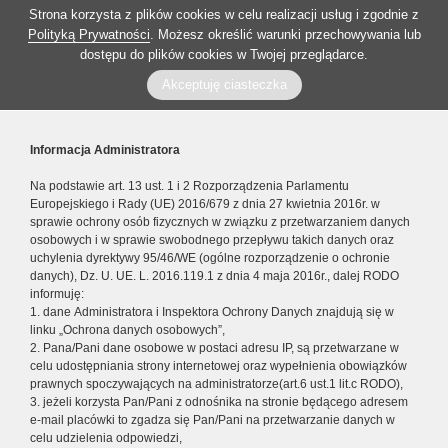
Strona korzysta z plików cookies w celu realizacji usług i zgodnie z
Polityką Prywatności
. Możesz określić warunki przechowywania lub
dostępu do plików cookies w Twojej przeglądarce.
Akceptuję ciasteczka
Informacja Administratora
Na podstawie art. 13 ust. 1 i 2 Rozporządzenia Parlamentu
Europejskiego i Rady (UE) 2016/679 z dnia 27 kwietnia 2016r. w
sprawie ochrony osób fizycznych w związku z przetwarzaniem danych
osobowych i w sprawie swobodnego przepływu takich danych oraz
uchylenia dyrektywy 95/46/WE (ogólne rozporządzenie o ochronie
danych), Dz. U. UE. L. 2016.119.1 z dnia 4 maja 2016r., dalej RODO
informuję:
1. dane Administratora i Inspektora Ochrony Danych znajdują się w
linku „Ochrona danych osobowych”,
2. Pana/Pani dane osobowe w postaci adresu IP, są przetwarzane w
celu udostępniania strony internetowej oraz wypełnienia obowiązków
prawnych spoczywających na administratorze(art.6 ust.1 lit.c RODO),
3. jeżeli korzysta Pan/Pani z odnośnika na stronie będącego adresem
e-mail placówki to zgadza się Pan/Pani na przetwarzanie danych w
celu udzielenia odpowiedzi,