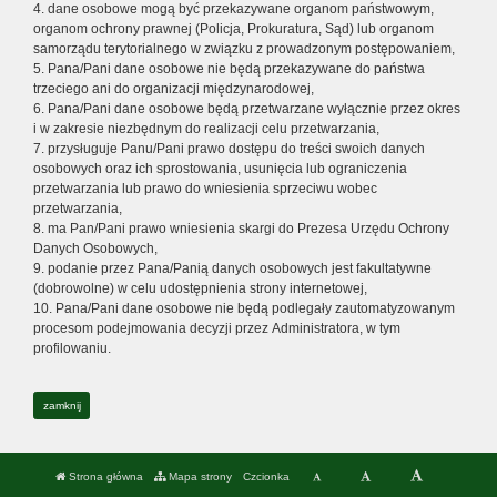
4. dane osobowe mogą być przekazywane organom państwowym,
organom ochrony prawnej (Policja, Prokuratura, Sąd) lub organom
samorządu terytorialnego w związku z prowadzonym postępowaniem,
5. Pana/Pani dane osobowe nie będą przekazywane do państwa
trzeciego ani do organizacji międzynarodowej,
6. Pana/Pani dane osobowe będą przetwarzane wyłącznie przez okres
i w zakresie niezbędnym do realizacji celu przetwarzania,
7. przysługuje Panu/Pani prawo dostępu do treści swoich danych
osobowych oraz ich sprostowania, usunięcia lub ograniczenia
przetwarzania lub prawo do wniesienia sprzeciwu wobec
przetwarzania,
8. ma Pan/Pani prawo wniesienia skargi do Prezesa Urzędu Ochrony
Danych Osobowych,
9. podanie przez Pana/Panią danych osobowych jest fakultatywne
(dobrowolne) w celu udostępnienia strony internetowej,
10. Pana/Pani dane osobowe nie będą podlegały zautomatyzowanym
procesom podejmowania decyzji przez Administratora, w tym
profilowaniu.
zamknij
Strona główna
Mapa strony
Czcionka