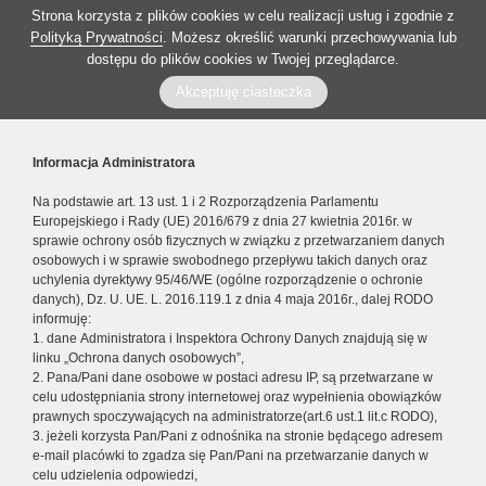
Strona korzysta z plików cookies w celu realizacji usług i zgodnie z
Polityką Prywatności
. Możesz określić warunki przechowywania lub
dostępu do plików cookies w Twojej przeglądarce.
Akceptuję ciasteczka
Informacja Administratora
Na podstawie art. 13 ust. 1 i 2 Rozporządzenia Parlamentu
Europejskiego i Rady (UE) 2016/679 z dnia 27 kwietnia 2016r. w
sprawie ochrony osób fizycznych w związku z przetwarzaniem danych
osobowych i w sprawie swobodnego przepływu takich danych oraz
uchylenia dyrektywy 95/46/WE (ogólne rozporządzenie o ochronie
danych), Dz. U. UE. L. 2016.119.1 z dnia 4 maja 2016r., dalej RODO
informuję:
1. dane Administratora i Inspektora Ochrony Danych znajdują się w
linku „Ochrona danych osobowych”,
2. Pana/Pani dane osobowe w postaci adresu IP, są przetwarzane w
celu udostępniania strony internetowej oraz wypełnienia obowiązków
prawnych spoczywających na administratorze(art.6 ust.1 lit.c RODO),
3. jeżeli korzysta Pan/Pani z odnośnika na stronie będącego adresem
e-mail placówki to zgadza się Pan/Pani na przetwarzanie danych w
celu udzielenia odpowiedzi,