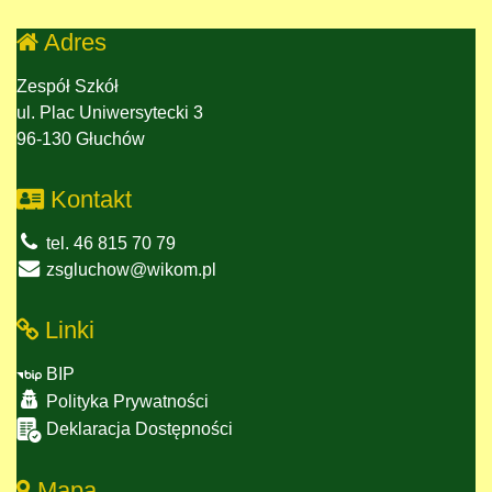
Adres
Zespół Szkół
ul. Plac Uniwersytecki 3
96-130 Głuchów
Kontakt
tel. 46 815 70 79
zsgluchow@wikom.pl
Linki
BIP
Polityka Prywatności
Deklaracja Dostępności
Mapa