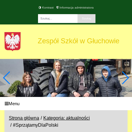
Kontrast
Informacja administratora
Fraza
Zespół Szkół w Głuchowie
Menu
Strona główna
Kategoria: aktualności
#SprzątamyDlaPolski