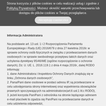
Strona korzysta z plików cookies w celu realizacji usług i zgodnie z
Polityką Prywatności
. Możesz określić warunki przechowywania lub
dostępu do plików cookies w Twojej przeglądarce.
Akceptuję ciasteczka
Informacja Administratora
Na podstawie art. 13 ust. 1 i 2 Rozporządzenia Parlamentu
Europejskiego i Rady (UE) 2016/679 z dnia 27 kwietnia 2016r. w
sprawie ochrony osób fizycznych w związku z przetwarzaniem danych
osobowych i w sprawie swobodnego przepływu takich danych oraz
uchylenia dyrektywy 95/46/WE (ogólne rozporządzenie o ochronie
danych), Dz. U. UE. L. 2016.119.1 z dnia 4 maja 2016r., dalej RODO
informuję:
1. dane Administratora i Inspektora Ochrony Danych znajdują się w
linku „Ochrona danych osobowych”,
2. Pana/Pani dane osobowe w postaci adresu IP, są przetwarzane w
celu udostępniania strony internetowej oraz wypełnienia obowiązków
prawnych spoczywających na administratorze(art.6 ust.1 lit.c RODO),
3. jeżeli korzysta Pan/Pani z odnośnika na stronie będącego adresem
e-mail placówki to zgadza się Pan/Pani na przetwarzanie danych w
celu udzielenia odpowiedzi,