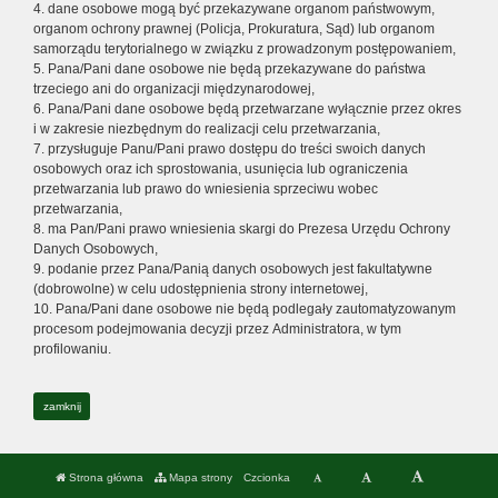
4. dane osobowe mogą być przekazywane organom państwowym,
organom ochrony prawnej (Policja, Prokuratura, Sąd) lub organom
samorządu terytorialnego w związku z prowadzonym postępowaniem,
5. Pana/Pani dane osobowe nie będą przekazywane do państwa
trzeciego ani do organizacji międzynarodowej,
6. Pana/Pani dane osobowe będą przetwarzane wyłącznie przez okres
i w zakresie niezbędnym do realizacji celu przetwarzania,
7. przysługuje Panu/Pani prawo dostępu do treści swoich danych
osobowych oraz ich sprostowania, usunięcia lub ograniczenia
przetwarzania lub prawo do wniesienia sprzeciwu wobec
przetwarzania,
8. ma Pan/Pani prawo wniesienia skargi do Prezesa Urzędu Ochrony
Danych Osobowych,
9. podanie przez Pana/Panią danych osobowych jest fakultatywne
(dobrowolne) w celu udostępnienia strony internetowej,
10. Pana/Pani dane osobowe nie będą podlegały zautomatyzowanym
procesom podejmowania decyzji przez Administratora, w tym
profilowaniu.
zamknij
Strona główna
Mapa strony
Czcionka