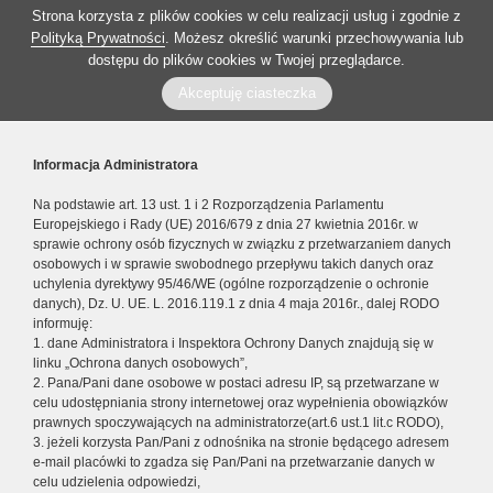
Strona korzysta z plików cookies w celu realizacji usług i zgodnie z
Polityką Prywatności
. Możesz określić warunki przechowywania lub
dostępu do plików cookies w Twojej przeglądarce.
Akceptuję ciasteczka
Informacja Administratora
Na podstawie art. 13 ust. 1 i 2 Rozporządzenia Parlamentu
Europejskiego i Rady (UE) 2016/679 z dnia 27 kwietnia 2016r. w
sprawie ochrony osób fizycznych w związku z przetwarzaniem danych
osobowych i w sprawie swobodnego przepływu takich danych oraz
uchylenia dyrektywy 95/46/WE (ogólne rozporządzenie o ochronie
danych), Dz. U. UE. L. 2016.119.1 z dnia 4 maja 2016r., dalej RODO
informuję:
1. dane Administratora i Inspektora Ochrony Danych znajdują się w
linku „Ochrona danych osobowych”,
2. Pana/Pani dane osobowe w postaci adresu IP, są przetwarzane w
celu udostępniania strony internetowej oraz wypełnienia obowiązków
prawnych spoczywających na administratorze(art.6 ust.1 lit.c RODO),
3. jeżeli korzysta Pan/Pani z odnośnika na stronie będącego adresem
e-mail placówki to zgadza się Pan/Pani na przetwarzanie danych w
celu udzielenia odpowiedzi,