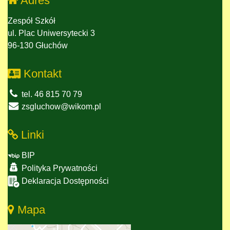
Adres
Zespół Szkół
ul. Plac Uniwersytecki 3
96-130 Głuchów
Kontakt
tel. 46 815 70 79
zsgluchow@wikom.pl
Linki
BIP
Polityka Prywatności
Deklaracja Dostępności
Mapa