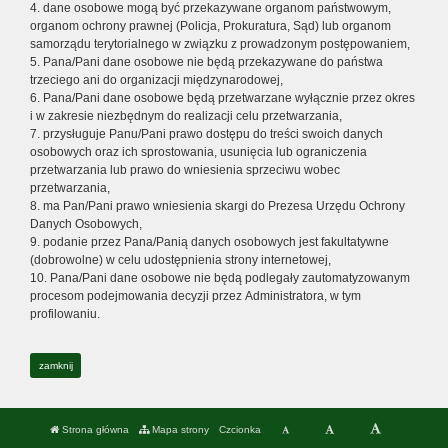
4. dane osobowe mogą być przekazywane organom państwowym,
organom ochrony prawnej (Policja, Prokuratura, Sąd) lub organom
samorządu terytorialnego w związku z prowadzonym postępowaniem,
5. Pana/Pani dane osobowe nie będą przekazywane do państwa
trzeciego ani do organizacji międzynarodowej,
6. Pana/Pani dane osobowe będą przetwarzane wyłącznie przez okres
i w zakresie niezbędnym do realizacji celu przetwarzania,
7. przysługuje Panu/Pani prawo dostępu do treści swoich danych
osobowych oraz ich sprostowania, usunięcia lub ograniczenia
przetwarzania lub prawo do wniesienia sprzeciwu wobec
przetwarzania,
8. ma Pan/Pani prawo wniesienia skargi do Prezesa Urzędu Ochrony
Danych Osobowych,
9. podanie przez Pana/Panią danych osobowych jest fakultatywne
(dobrowolne) w celu udostępnienia strony internetowej,
10. Pana/Pani dane osobowe nie będą podlegały zautomatyzowanym
procesom podejmowania decyzji przez Administratora, w tym
profilowaniu.
zamknij
Strona główna
Mapa strony
Czcionka