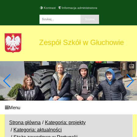
Kontrast
Informacja administratora
Fraza
Zespół Szkół w Głuchowie
Menu
Strona główna
Kategoria: projekty
Kategoria: aktualności