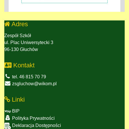
Adres
Zespół Szkół
ul. Plac Uniwersytecki 3
96-130 Głuchów
Kontakt
tel. 46 815 70 79
zsgluchow@wikom.pl
Linki
BIP
Polityka Prywatności
Deklaracja Dostępności