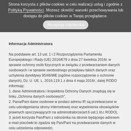
Strona korzysta z plików cookies w celu realizacji usług i zgodnie z
Polityką Prywatności
. Możesz określić warunki przechowywania lub
dostępu do plików cookies w Twojej przeglądarce.
Akceptuję ciasteczka
Informacja Administratora
Na podstawie art. 13 ust. 1 i 2 Rozporządzenia Parlamentu
Europejskiego i Rady (UE) 2016/679 z dnia 27 kwietnia 2016r. w
sprawie ochrony osób fizycznych w związku z przetwarzaniem danych
osobowych i w sprawie swobodnego przepływu takich danych oraz
uchylenia dyrektywy 95/46/WE (ogólne rozporządzenie o ochronie
danych), Dz. U. UE. L. 2016.119.1 z dnia 4 maja 2016r., dalej RODO
informuję:
1. dane Administratora i Inspektora Ochrony Danych znajdują się w
linku „Ochrona danych osobowych”,
2. Pana/Pani dane osobowe w postaci adresu IP, są przetwarzane w
celu udostępniania strony internetowej oraz wypełnienia obowiązków
prawnych spoczywających na administratorze(art.6 ust.1 lit.c RODO),
3. jeżeli korzysta Pan/Pani z odnośnika na stronie będącego adresem
e-mail placówki to zgadza się Pan/Pani na przetwarzanie danych w
celu udzielenia odpowiedzi,