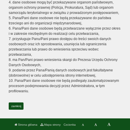
4. dane osobowe mogą być przekazywane organom państwowym,
organom ochrony prawnej (Policja, Prokuratura, Sąd) lub organom
samorządu terytorialnego w związku z prowadzonym postępowaniem,
5. Pana/Pani dane osobowe nie będą przekazywane do państwa
trzeciego ani do organizacji międzynarodowej,
6. Pana/Pani dane osobowe będą przetwarzane wyłącznie przez okres
i w zakresie niezbędnym do realizacji celu przetwarzania,
7. przysługuje Panu/Pani prawo dostępu do treści swoich danych
osobowych oraz ich sprostowania, usunięcia lub ograniczenia
przetwarzania lub prawo do wniesienia sprzeciwu wobec
przetwarzania,
8. ma Pan/Pani prawo wniesienia skargi do Prezesa Urzędu Ochrony
Danych Osobowych,
9. podanie przez Pana/Panią danych osobowych jest fakultatywne
(dobrowolne) w celu udostępnienia strony internetowej,
10. Pana/Pani dane osobowe nie będą podlegały zautomatyzowanym
procesom podejmowania decyzji przez Administratora, w tym
profilowaniu.
zamknij
Strona główna
Mapa strony
Czcionka