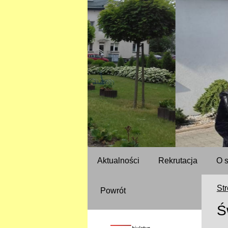
Aktualności
Rekrutacja
O 
St
Powrót
Ś