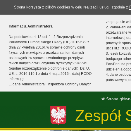
Strona korzysta z plików cookies w celu realizacji usług i zgodnie z
znajdują się w
Informacja Administratora
2. Pana/Pani da
przetwarzane w
Na podstawie art. 13 ust. 1 i 2 Rozporządzenia
internetowej o
Parlamentu Europejskiego i Rady (UE) 2016/679 z
prawnych spocz
dnia 27 kwietnia 2016r. w sprawie ochrony osób
ust.1 lit.c RODO
fizycznych w związku z przetwarzaniem danych
3. jeżeli korzy
osobowych i w sprawie swobodnego przepływu
będącego adres
takich danych oraz uchylenia dyrektywy 95/46/WE
Pan/Pani na pr
(ogólne rozporządzenie o ochronie danych), Dz. U.
udzielenia odp
UE. L. 2016.119.1 z dnia 4 maja 2016r., dalej RODO
4. dane osobo
informuję:
państwowym, or
1. dane Administratora i Inspektora Ochrony Danych
Strona główn
Zespół 