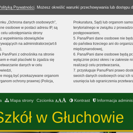
Polityką Prywatności
. Możesz określić warunki przechowywania lub dostępu d
 linku „Ochrona danych osobowych”,
Prokuratura, Sąd) lub organom sam
ne osobowe w postaci adresu IP, są
terytorialnego w związku z prowadz
 celu udostępniania strony
postępowaniem,
raz wypełnienia obowiązków
5. Pana/Pani dane osobowe nie bę
ywających na administratorze(art.6
do państwa trzeciego ani do organiza
),
międzynarodowej,
sta Pan/Pani z odnośnika na stronie
6. Pana/Pani dane osobowe będą pr
em e-mail placówki to zgadza się
wyłącznie przez okres i w zakresie 
zetwarzanie danych w celu
realizacji celu przetwarzania,
owiedzi,
7. przysługuje Panu/Pani prawo dost
we mogą być przekazywane organom
swoich danych osobowych oraz ich s
ganom ochrony prawnej (Policja,
usunięcia lub ograniczenia przetwar
a
Mapa strony
Czcionka
Kontrast
Informacja adminis
Szkół w Głuchowie