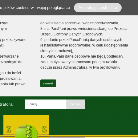
o plików cookies w Twojej przeglądarce.
Akceptuję ciasteczka
orządu
do wniesienia sprzeciwu wobec przetwarzania,
onym
8. ma Pan/Pani prawo wniesienia skargi do Prezesa
Urzędu Ochrony Danych Osobowych,
dą przekazywane
9. podanie przez Pana/Panią danych osobowych
cji
jest fakultatywne (dobrowolne) w celu udostępnienia
strony internetowej,
zetwarzane
10. Pana/Pani dane osobowe nie będą podlegały
niezbędnym do
zautomatyzowanym procesom podejmowania
decyzji przez Administratora, w tym profilowaniu.
ępu do treści
prostowania,
zamknij
zania lub prawo
tratora
Fraza