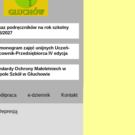
az podręczników na rok szkolny
6/2027
monogram zajęć unijnych Uczeń-
cownik-Przedsiębiorca IV edycja
ndardy Ochrony Małoletniech w
pole Szkół w Głuchowie
ółpraca
e-dziennik
Kontakt
Depresją