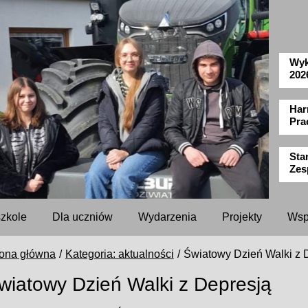
Wyk
202
Har
Pra
Sta
Zes
szkole
Dla uczniów
Wydarzenia
Projekty
Wsp
rona główna
Kategoria: aktualności
Światowy Dzień Walki z 
wiatowy Dzień Walki z Depresją