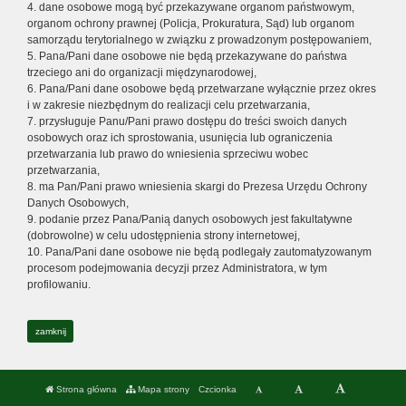
4. dane osobowe mogą być przekazywane organom państwowym,
organom ochrony prawnej (Policja, Prokuratura, Sąd) lub organom
samorządu terytorialnego w związku z prowadzonym postępowaniem,
5. Pana/Pani dane osobowe nie będą przekazywane do państwa
trzeciego ani do organizacji międzynarodowej,
6. Pana/Pani dane osobowe będą przetwarzane wyłącznie przez okres
i w zakresie niezbędnym do realizacji celu przetwarzania,
7. przysługuje Panu/Pani prawo dostępu do treści swoich danych
osobowych oraz ich sprostowania, usunięcia lub ograniczenia
przetwarzania lub prawo do wniesienia sprzeciwu wobec
przetwarzania,
8. ma Pan/Pani prawo wniesienia skargi do Prezesa Urzędu Ochrony
Danych Osobowych,
9. podanie przez Pana/Panią danych osobowych jest fakultatywne
(dobrowolne) w celu udostępnienia strony internetowej,
10. Pana/Pani dane osobowe nie będą podlegały zautomatyzowanym
procesom podejmowania decyzji przez Administratora, w tym
profilowaniu.
zamknij
Strona główna
Mapa strony
Czcionka