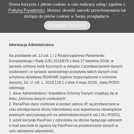
Strona korzysta z plików cookies w celu realizacji usług i zgodnie z
Polityką Prywatności
. Możesz określić warunki przechowywania lub
dostępu do plików cookies w Twojej przeglądarce.
Akceptuję ciasteczka
Informacja Administratora
Na podstawie art. 13 ust. 1 i 2 Rozporządzenia Parlamentu
Europejskiego i Rady (UE) 2016/679 z dnia 27 kwietnia 2016r. w
sprawie ochrony osób fizycznych w związku z przetwarzaniem danych
osobowych i w sprawie swobodnego przepływu takich danych oraz
uchylenia dyrektywy 95/46/WE (ogólne rozporządzenie o ochronie
danych), Dz. U. UE. L. 2016.119.1 z dnia 4 maja 2016r., dalej RODO
informuję:
1. dane Administratora i Inspektora Ochrony Danych znajdują się w
linku „Ochrona danych osobowych”,
2. Pana/Pani dane osobowe w postaci adresu IP, są przetwarzane w
celu udostępniania strony internetowej oraz wypełnienia obowiązków
prawnych spoczywających na administratorze(art.6 ust.1 lit.c RODO),
3. jeżeli korzysta Pan/Pani z odnośnika na stronie będącego adresem
e-mail placówki to zgadza się Pan/Pani na przetwarzanie danych w
celu udzielenia odpowiedzi,