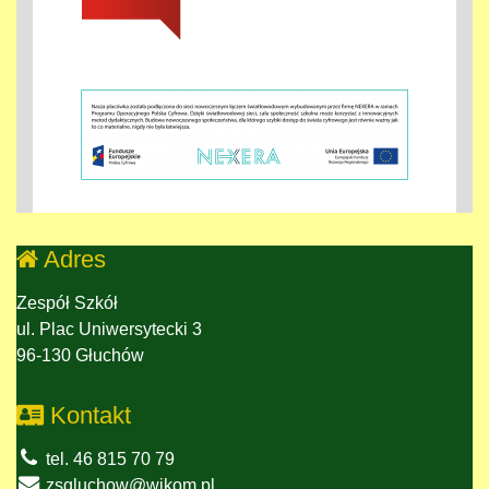
Adres
Zespół Szkół
ul. Plac Uniwersytecki 3
96-130 Głuchów
Kontakt
tel. 46 815 70 79
zsgluchow@wikom.pl