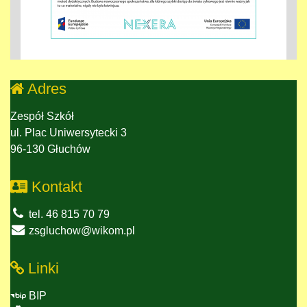
Adres
Zespół Szkół
ul. Plac Uniwersytecki 3
96-130 Głuchów
Kontakt
tel. 46 815 70 79
zsgluchow@wikom.pl
Linki
BIP