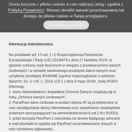
Strona korzysta z plików cookies w celu realizacji usług i zgodnie z
Polityką Prywatności
. Możesz określić warunki przechowywania lub
dostępu do plików cookies w Twojej przeglądarce.
Akceptuję ciasteczka
Informacja Administratora
Na podstawie art. 13 ust. 1 i 2 Rozporządzenia Parlamentu
Europejskiego i Rady (UE) 2016/679 z dnia 27 kwietnia 2016r. w
sprawie ochrony osób fizycznych w związku z przetwarzaniem danych
osobowych i w sprawie swobodnego przepływu takich danych oraz
uchylenia dyrektywy 95/46/WE (ogólne rozporządzenie o ochronie
danych), Dz. U. UE. L. 2016.119.1 z dnia 4 maja 2016r., dalej RODO
informuję:
1. dane Administratora i Inspektora Ochrony Danych znajdują się w
linku „Ochrona danych osobowych”,
2. Pana/Pani dane osobowe w postaci adresu IP, są przetwarzane w
celu udostępniania strony internetowej oraz wypełnienia obowiązków
prawnych spoczywających na administratorze(art.6 ust.1 lit.c RODO),
3. jeżeli korzysta Pan/Pani z odnośnika na stronie będącego adresem
e-mail placówki to zgadza się Pan/Pani na przetwarzanie danych w
celu udzielenia odpowiedzi,