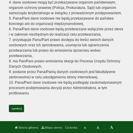
4. dane osobowe mogą być przekazywane organom państwowym,
organom ochrony prawnej (Policja, Prokuratura, Sąd) lub organom
samorządu terytorialnego w związku z prowadzonym postępowaniem,
5. Pana/Pani dane osobowe nie będą przekazywane do państwa
trzeciego ani do organizacji międzynarodowej,
6. Pana/Pani dane osobowe będą przetwarzane wyłącznie przez okres
i w zakresie niezbędnym do realizacji celu przetwarzania,
7. przysługuje Panu/Pani prawo dostępu do treści swoich danych
osobowych oraz ich sprostowania, usunięcia lub ograniczenia
przetwarzania lub prawo do wniesienia sprzeciwu wobec
przetwarzania,
8. ma Pan/Pani prawo wniesienia skargi do Prezesa Urzędu Ochrony
Danych Osobowych,
9. podanie przez Pana/Panią danych osobowych jest fakultatywne
(dobrowolne) w celu udostępnienia strony internetowej,
10. Pana/Pani dane osobowe nie będą podlegały zautomatyzowanym
procesom podejmowania decyzji przez Administratora, w tym
profilowaniu.
zamknij
Strona główna
Mapa strony
Czcionka