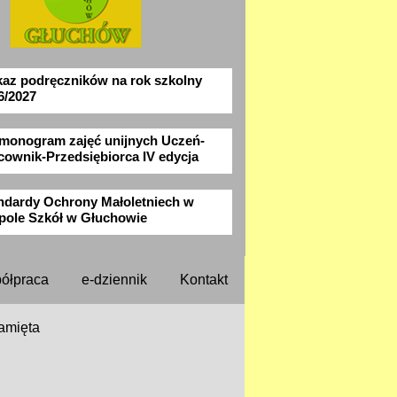
az podręczników na rok szkolny
6/2027
monogram zajęć unijnych Uczeń-
cownik-Przedsiębiorca IV edycja
ndardy Ochrony Małoletniech w
pole Szkół w Głuchowie
ółpraca
e-dziennik
Kontakt
amięta