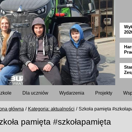
Wyk
202
Har
Pra
Sta
Zes
szkole
Dla uczniów
Wydarzenia
Projekty
Wsp
rona główna
Kategoria: aktualności
Szkoła pamięta #szkołap
zkoła pamięta #szkołapamięta