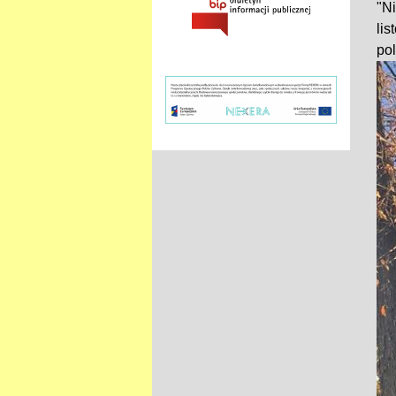
"N
li
pol