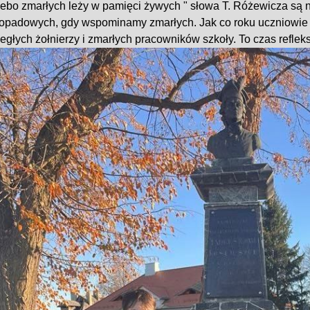
iebo zmarłych leży w pamięci żywych " słowa T. Różewicza są n
stopadowych, gdy wspominamy zmarłych. Jak co roku uczniowie 
egłych żołnierzy i zmarłych pracowników szkoły. To czas refleksji