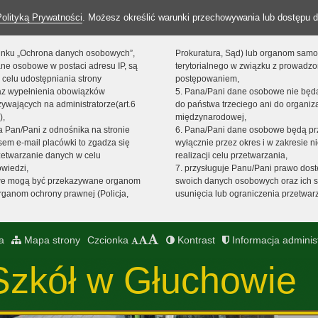
Polityką Prywatności
. Możesz określić warunki przechowywania lub dostępu d
 linku „Ochrona danych osobowych”,
Prokuratura, Sąd) lub organom sam
ne osobowe w postaci adresu IP, są
terytorialnego w związku z prowadz
 celu udostępniania strony
postępowaniem,
raz wypełnienia obowiązków
5. Pana/Pani dane osobowe nie bę
ywających na administratorze(art.6
do państwa trzeciego ani do organiza
),
międzynarodowej,
sta Pan/Pani z odnośnika na stronie
6. Pana/Pani dane osobowe będą pr
em e-mail placówki to zgadza się
wyłącznie przez okres i w zakresie 
zetwarzanie danych w celu
realizacji celu przetwarzania,
owiedzi,
7. przysługuje Panu/Pani prawo dost
we mogą być przekazywane organom
swoich danych osobowych oraz ich s
ganom ochrony prawnej (Policja,
usunięcia lub ograniczenia przetwar
a
Mapa strony
Czcionka
Kontrast
Informacja adminis
Szkół w Głuchowie