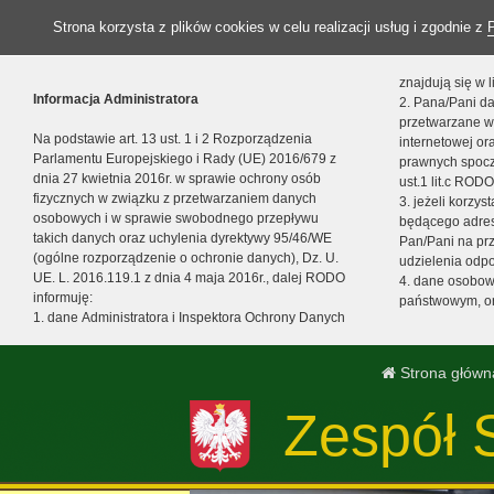
Strona korzysta z plików cookies w celu realizacji usług i zgodnie z
znajdują się w
Informacja Administratora
2. Pana/Pani da
przetwarzane w
Na podstawie art. 13 ust. 1 i 2 Rozporządzenia
internetowej o
Parlamentu Europejskiego i Rady (UE) 2016/679 z
prawnych spocz
dnia 27 kwietnia 2016r. w sprawie ochrony osób
ust.1 lit.c RODO
fizycznych w związku z przetwarzaniem danych
3. jeżeli korzy
osobowych i w sprawie swobodnego przepływu
będącego adres
takich danych oraz uchylenia dyrektywy 95/46/WE
Pan/Pani na pr
(ogólne rozporządzenie o ochronie danych), Dz. U.
udzielenia odp
UE. L. 2016.119.1 z dnia 4 maja 2016r., dalej RODO
4. dane osobo
informuję:
państwowym, or
1. dane Administratora i Inspektora Ochrony Danych
Strona główn
Zespół 