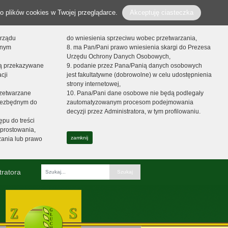
o plików cookies w Twojej przeglądarce.
Akceptuję ciasteczka
orządu
do wniesienia sprzeciwu wobec przetwarzania,
onym
8. ma Pan/Pani prawo wniesienia skargi do Prezesa
Urzędu Ochrony Danych Osobowych,
dą przekazywane
9. podanie przez Pana/Panią danych osobowych
cji
jest fakultatywne (dobrowolne) w celu udostępnienia
strony internetowej,
zetwarzane
10. Pana/Pani dane osobowe nie będą podlegały
niezbędnym do
zautomatyzowanym procesom podejmowania
decyzji przez Administratora, w tym profilowaniu.
ępu do treści
prostowania,
zamknij
zania lub prawo
tratora
Fraza