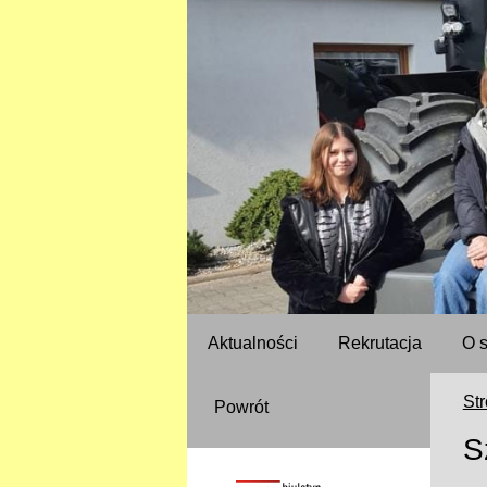
Aktualności
Rekrutacja
O 
St
Powrót
S