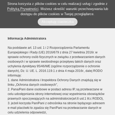
Strona korzysta z plików cookies w celu realizacji usług i zgodnie z
Polityką Prywatności
. Możesz określić warunki przechowywania lub
dostępu do plików cookies w Twojej przeglądarce.
Akceptuję ciasteczka
Informacja Administratora
Na podstawie art. 13 ust. 1 i 2 Rozporządzenia Parlamentu
Europejskiego i Rady (UE) 2016/679 z dnia 27 kwietnia 2016r. w
sprawie ochrony osób fizycznych w związku z przetwarzaniem danych
osobowych i w sprawie swobodnego przepływu takich danych oraz
uchylenia dyrektywy 95/46/WE (ogólne rozporządzenie o ochronie
danych), Dz. U. UE. L. 2016.119.1 z dnia 4 maja 2016r., dalej RODO
informuję:
1. dane Administratora i Inspektora Ochrony Danych znajdują się w
linku „Ochrona danych osobowych”,
2. Pana/Pani dane osobowe w postaci adresu IP, są przetwarzane w
celu udostępniania strony internetowej oraz wypełnienia obowiązków
prawnych spoczywających na administratorze(art.6 ust.1 lit.c RODO),
3. jeżeli korzysta Pan/Pani z odnośnika na stronie będącego adresem
e-mail placówki to zgadza się Pan/Pani na przetwarzanie danych w
celu udzielenia odpowiedzi,