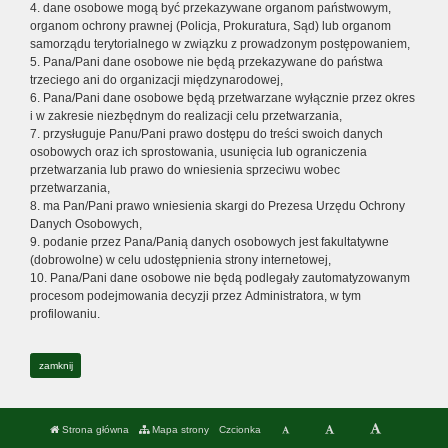
4. dane osobowe mogą być przekazywane organom państwowym,
organom ochrony prawnej (Policja, Prokuratura, Sąd) lub organom
samorządu terytorialnego w związku z prowadzonym postępowaniem,
5. Pana/Pani dane osobowe nie będą przekazywane do państwa
trzeciego ani do organizacji międzynarodowej,
6. Pana/Pani dane osobowe będą przetwarzane wyłącznie przez okres
i w zakresie niezbędnym do realizacji celu przetwarzania,
7. przysługuje Panu/Pani prawo dostępu do treści swoich danych
osobowych oraz ich sprostowania, usunięcia lub ograniczenia
przetwarzania lub prawo do wniesienia sprzeciwu wobec
przetwarzania,
8. ma Pan/Pani prawo wniesienia skargi do Prezesa Urzędu Ochrony
Danych Osobowych,
9. podanie przez Pana/Panią danych osobowych jest fakultatywne
(dobrowolne) w celu udostępnienia strony internetowej,
10. Pana/Pani dane osobowe nie będą podlegały zautomatyzowanym
procesom podejmowania decyzji przez Administratora, w tym
profilowaniu.
zamknij
Strona główna
Mapa strony
Czcionka