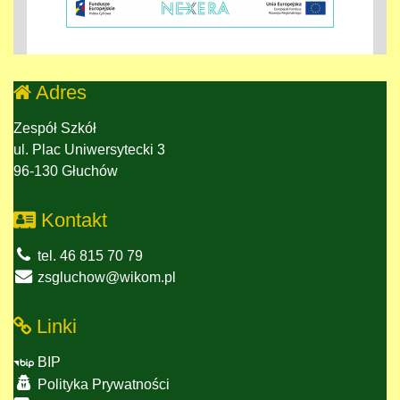
Adres
Zespół Szkół
ul. Plac Uniwersytecki 3
96-130 Głuchów
Kontakt
tel. 46 815 70 79
zsgluchow@wikom.pl
Linki
BIP
Polityka Prywatności