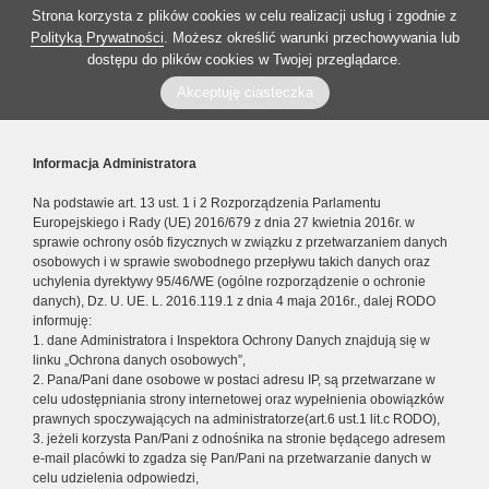
Strona korzysta z plików cookies w celu realizacji usług i zgodnie z
Polityką Prywatności
. Możesz określić warunki przechowywania lub
dostępu do plików cookies w Twojej przeglądarce.
Akceptuję ciasteczka
Informacja Administratora
Na podstawie art. 13 ust. 1 i 2 Rozporządzenia Parlamentu
Europejskiego i Rady (UE) 2016/679 z dnia 27 kwietnia 2016r. w
sprawie ochrony osób fizycznych w związku z przetwarzaniem danych
osobowych i w sprawie swobodnego przepływu takich danych oraz
uchylenia dyrektywy 95/46/WE (ogólne rozporządzenie o ochronie
danych), Dz. U. UE. L. 2016.119.1 z dnia 4 maja 2016r., dalej RODO
informuję:
1. dane Administratora i Inspektora Ochrony Danych znajdują się w
linku „Ochrona danych osobowych”,
2. Pana/Pani dane osobowe w postaci adresu IP, są przetwarzane w
celu udostępniania strony internetowej oraz wypełnienia obowiązków
prawnych spoczywających na administratorze(art.6 ust.1 lit.c RODO),
3. jeżeli korzysta Pan/Pani z odnośnika na stronie będącego adresem
e-mail placówki to zgadza się Pan/Pani na przetwarzanie danych w
celu udzielenia odpowiedzi,