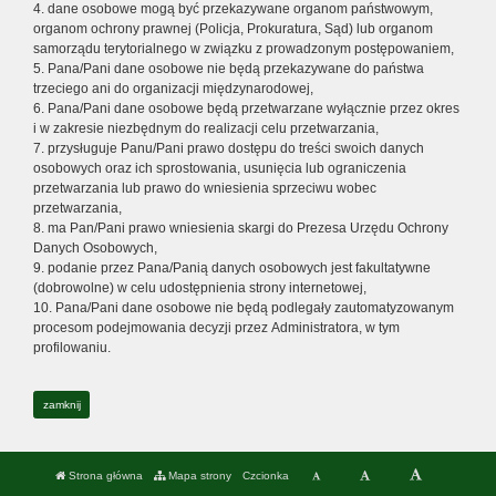
4. dane osobowe mogą być przekazywane organom państwowym,
organom ochrony prawnej (Policja, Prokuratura, Sąd) lub organom
samorządu terytorialnego w związku z prowadzonym postępowaniem,
5. Pana/Pani dane osobowe nie będą przekazywane do państwa
trzeciego ani do organizacji międzynarodowej,
6. Pana/Pani dane osobowe będą przetwarzane wyłącznie przez okres
i w zakresie niezbędnym do realizacji celu przetwarzania,
7. przysługuje Panu/Pani prawo dostępu do treści swoich danych
osobowych oraz ich sprostowania, usunięcia lub ograniczenia
przetwarzania lub prawo do wniesienia sprzeciwu wobec
przetwarzania,
8. ma Pan/Pani prawo wniesienia skargi do Prezesa Urzędu Ochrony
Danych Osobowych,
9. podanie przez Pana/Panią danych osobowych jest fakultatywne
(dobrowolne) w celu udostępnienia strony internetowej,
10. Pana/Pani dane osobowe nie będą podlegały zautomatyzowanym
procesom podejmowania decyzji przez Administratora, w tym
profilowaniu.
zamknij
Strona główna
Mapa strony
Czcionka