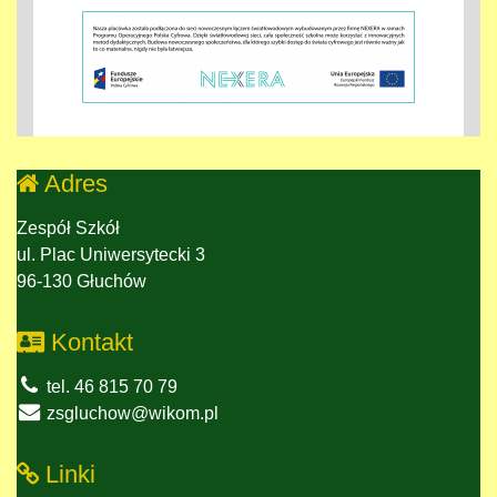
Adres
Zespół Szkół
ul. Plac Uniwersytecki 3
96-130 Głuchów
Kontakt
tel. 46 815 70 79
zsgluchow@wikom.pl
Linki