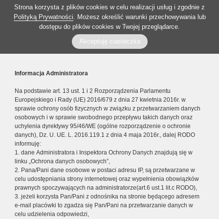
Strona korzysta z plików cookies w celu realizacji usług i zgodnie z
Polityką Prywatności
. Możesz określić warunki przechowywania lub
dostępu do plików cookies w Twojej przeglądarce.
Akceptuję ciasteczka
Informacja Administratora
Na podstawie art. 13 ust. 1 i 2 Rozporządzenia Parlamentu
Europejskiego i Rady (UE) 2016/679 z dnia 27 kwietnia 2016r. w
sprawie ochrony osób fizycznych w związku z przetwarzaniem danych
osobowych i w sprawie swobodnego przepływu takich danych oraz
uchylenia dyrektywy 95/46/WE (ogólne rozporządzenie o ochronie
danych), Dz. U. UE. L. 2016.119.1 z dnia 4 maja 2016r., dalej RODO
informuję:
1. dane Administratora i Inspektora Ochrony Danych znajdują się w
linku „Ochrona danych osobowych”,
2. Pana/Pani dane osobowe w postaci adresu IP, są przetwarzane w
celu udostępniania strony internetowej oraz wypełnienia obowiązków
prawnych spoczywających na administratorze(art.6 ust.1 lit.c RODO),
3. jeżeli korzysta Pan/Pani z odnośnika na stronie będącego adresem
e-mail placówki to zgadza się Pan/Pani na przetwarzanie danych w
celu udzielenia odpowiedzi,