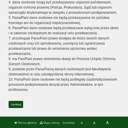
4. dane osobowe mogą być przekazywane organom państwowym,
organom ochrony prawnej (Policja, Prokuratura, Sąd) lub organom
samorządu terytorialnego w związku z prowadzonym postępowaniem,
5. Pana/Pani dane osobowe nie będą przekazywane do państwa
trzeciego ani do organizacji międzynarodowej,
6. Pana/Pani dane osobowe będą przetwarzane wyłącznie przez okres
i w zakresie niezbędnym do realizacji celu przetwarzania,
7. przysługuje Panu/Pani prawo dostępu do treści swoich danych
osobowych oraz ich sprostowania, usunięcia lub ograniczenia
przetwarzania lub prawo do wniesienia sprzeciwu wobec
przetwarzania,
8. ma Pan/Pani prawo wniesienia skargi do Prezesa Urzędu Ochrony
Danych Osobowych,
9. podanie przez Pana/Panią danych osobowych jest fakultatywne
(dobrowolne) w celu udostępnienia strony internetowej,
10. Pana/Pani dane osobowe nie będą podlegały zautomatyzowanym
procesom podejmowania decyzji przez Administratora, w tym
profilowaniu.
zamknij
Strona główna
Mapa strony
Czcionka