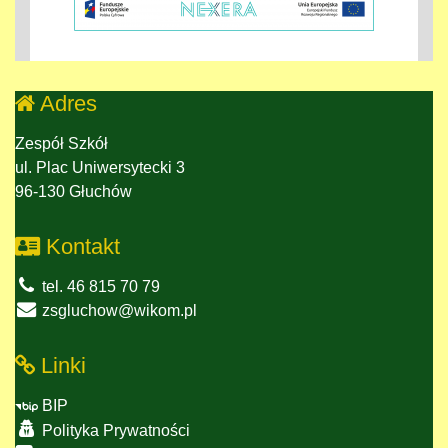
Adres
Zespół Szkół
ul. Plac Uniwersytecki 3
96-130 Głuchów
Kontakt
tel. 46 815 70 79
zsgluchow@wikom.pl
Linki
BIP
Polityka Prywatności