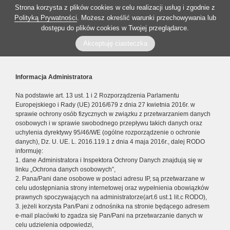
Strona korzysta z plików cookies w celu realizacji usług i zgodnie z
Polityką Prywatności
. Możesz określić warunki przechowywania lub
dostępu do plików cookies w Twojej przeglądarce.
Akceptuję ciasteczka
Informacja Administratora
Na podstawie art. 13 ust. 1 i 2 Rozporządzenia Parlamentu
Europejskiego i Rady (UE) 2016/679 z dnia 27 kwietnia 2016r. w
sprawie ochrony osób fizycznych w związku z przetwarzaniem danych
osobowych i w sprawie swobodnego przepływu takich danych oraz
uchylenia dyrektywy 95/46/WE (ogólne rozporządzenie o ochronie
danych), Dz. U. UE. L. 2016.119.1 z dnia 4 maja 2016r., dalej RODO
informuję:
1. dane Administratora i Inspektora Ochrony Danych znajdują się w
linku „Ochrona danych osobowych”,
2. Pana/Pani dane osobowe w postaci adresu IP, są przetwarzane w
celu udostępniania strony internetowej oraz wypełnienia obowiązków
prawnych spoczywających na administratorze(art.6 ust.1 lit.c RODO),
3. jeżeli korzysta Pan/Pani z odnośnika na stronie będącego adresem
e-mail placówki to zgadza się Pan/Pani na przetwarzanie danych w
celu udzielenia odpowiedzi,