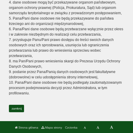
4. dane osobowe mogą być przekazywane organom państwowym,
organom ochrony prawnej (Policja, Prokuratura, Sąd) lub organom
samorządu terytorialnego w związku z prowadzonym postępowaniem,
5. Pana/Pani dane osobowe nie będą przekazywane do państwa
trzeciego ani do organizacji międzynarodowej,
6. Pana/Pani dane osobowe będą przetwarzane wyłącznie przez okres
i w zakresie niezbędnym do realizacji celu przetwarzania,
7. przysługuje Panu/Pani prawo dostępu do treści swoich danych
osobowych oraz ich sprostowania, usunięcia lub ograniczenia
przetwarzania lub prawo do wniesienia sprzeciwu wobec
przetwarzania,
8. ma Pan/Pani prawo wniesienia skargi do Prezesa Urzędu Ochrony
Danych Osobowych,
9. podanie przez Pana/Panią danych osobowych jest fakultatywne
(dobrowolne) w celu udostępnienia strony internetowej,
10. Pana/Pani dane osobowe nie będą podlegały zautomatyzowanym
procesom podejmowania decyzji przez Administratora, w tym
profilowaniu.
zamknij
Strona główna
Mapa strony
Czcionka