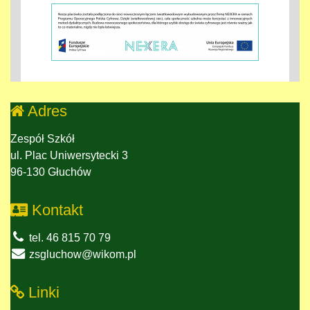
Adres
Zespół Szkół
ul. Plac Uniwersytecki 3
96-130 Głuchów
Kontakt
tel. 46 815 70 79
zsgluchow@wikom.pl
Linki