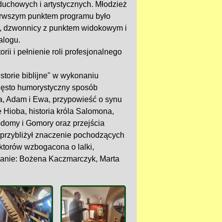
duchowych i artystycznych. Młodzież
ierwszym punktem programu było
, dzwonnicy z punktem widokowym i
alogu.
ii i pełnienie roli profesjonalnego
torie biblijne" w wykonaniu
zęsto humorystyczny sposób
ta, Adam i Ewa, przypowieść o synu
Hioba, historia króla Salomona,
odomy i Gomory oraz przejścia
 przybliżył znaczenie pochodzących
ktorów wzbogacona o lalki,
 panie: Bożena Kaczmarczyk, Marta