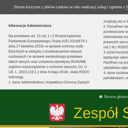
Strona korzysta z plików cookies w celu realizacji usług i zgodnie z
znajdują się w
Informacja Administratora
2. Pana/Pani da
przetwarzane w
Na podstawie art. 13 ust. 1 i 2 Rozporządzenia
internetowej o
Parlamentu Europejskiego i Rady (UE) 2016/679 z
prawnych spocz
dnia 27 kwietnia 2016r. w sprawie ochrony osób
ust.1 lit.c RODO
fizycznych w związku z przetwarzaniem danych
3. jeżeli korzy
osobowych i w sprawie swobodnego przepływu
będącego adres
takich danych oraz uchylenia dyrektywy 95/46/WE
Pan/Pani na pr
(ogólne rozporządzenie o ochronie danych), Dz. U.
udzielenia odp
UE. L. 2016.119.1 z dnia 4 maja 2016r., dalej RODO
4. dane osobo
informuję:
państwowym, or
1. dane Administratora i Inspektora Ochrony Danych
Strona główn
Zespół 