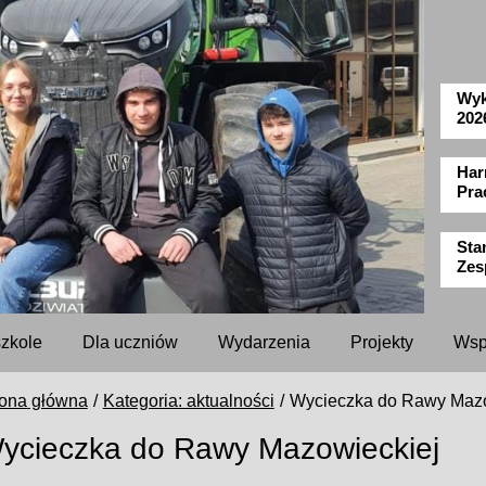
Wyk
202
Har
Pra
Sta
Zes
szkole
Dla uczniów
Wydarzenia
Projekty
Wsp
rona główna
Kategoria: aktualności
Wycieczka do Rawy Mazo
ycieczka do Rawy Mazowieckiej