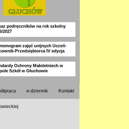
az podręczników na rok szkolny
6/2027
monogram zajęć unijnych Uczeń-
cownik-Przedsiębiorca IV edycja
ndardy Ochrony Małoletniech w
pole Szkół w Głuchowie
ółpraca
e-dziennik
Kontakt
wieckiej