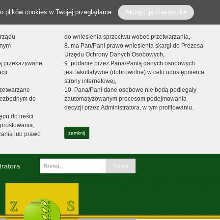
o plików cookies w Twojej przeglądarce.
Akceptuję ciasteczka
orządu
do wniesienia sprzeciwu wobec przetwarzania,
onym
8. ma Pan/Pani prawo wniesienia skargi do Prezesa
Urzędu Ochrony Danych Osobowych,
dą przekazywane
9. podanie przez Pana/Panią danych osobowych
cji
jest fakultatywne (dobrowolne) w celu udostępnienia
strony internetowej,
zetwarzane
10. Pana/Pani dane osobowe nie będą podlegały
niezbędnym do
zautomatyzowanym procesom podejmowania
decyzji przez Administratora, w tym profilowaniu.
ępu do treści
prostowania,
zamknij
zania lub prawo
tratora
Fraza