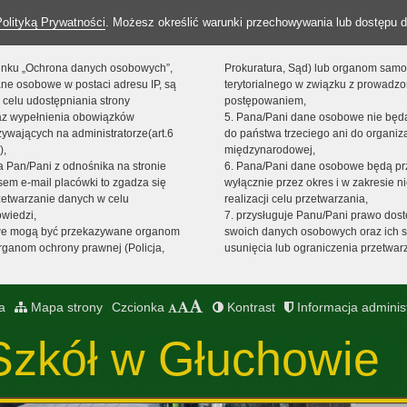
Polityką Prywatności
. Możesz określić warunki przechowywania lub dostępu d
 linku „Ochrona danych osobowych”,
Prokuratura, Sąd) lub organom sam
ne osobowe w postaci adresu IP, są
terytorialnego w związku z prowadz
 celu udostępniania strony
postępowaniem,
raz wypełnienia obowiązków
5. Pana/Pani dane osobowe nie bę
ywających na administratorze(art.6
do państwa trzeciego ani do organiza
),
międzynarodowej,
sta Pan/Pani z odnośnika na stronie
6. Pana/Pani dane osobowe będą pr
em e-mail placówki to zgadza się
wyłącznie przez okres i w zakresie 
zetwarzanie danych w celu
realizacji celu przetwarzania,
owiedzi,
7. przysługuje Panu/Pani prawo dost
we mogą być przekazywane organom
swoich danych osobowych oraz ich s
ganom ochrony prawnej (Policja,
usunięcia lub ograniczenia przetwar
a
Mapa strony
Czcionka
Kontrast
Informacja adminis
Szkół w Głuchowie