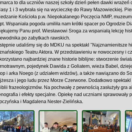
marca to dla uczniów naszej szkoły dzień pełen dawki wrażeń 
klasy 1 i 3 wybrała się na wycieczkę do Rawy Mazowieckiej. P
iedzanie Kościoła p.w. Niepokalanego Poczęcia NMP, muzeum
pt. Wspaniała pogoda umiliła nam krótki spacer po Ogrodzie Di
ękujemy Panu prof. Wiesławowi Sroga za wspaniałą lekcję histor
zewodnika po zabytkach rawskich.
stępnie udaliśmy się do MDKU na spektakl "Najznamienitsze his
znańskiego Teatru Aktora. W przedstawieniu w nowoczesny i c
orzystano najbardziej znane historie biblijne: stworzenie świa
rnotrawnym, pojedynek Dawida z Goliatem, wieża Babel, dzieje 
top i arka Noego (z udziałem widzów), a także nawiązano do S
jżesza i jego ludu przez Morze Czerwone. Dodatkowo spektakl
iblii frazeologizmów. Na pochwałę z pewnością zasłużyły gra a
enografia i efekty specjalne. Opiekę nad uczniami sprawowały
pczyńska i Magdalena Nester-Zielińska.