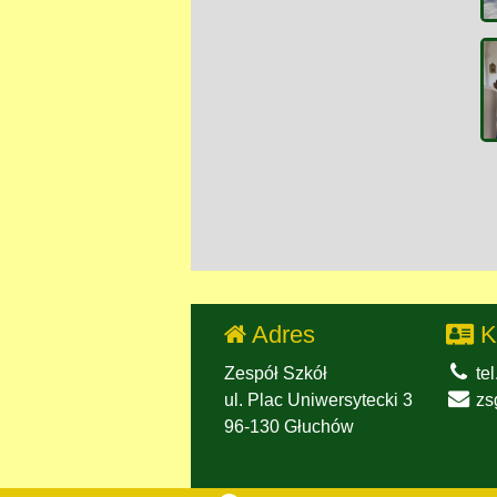
Adres
K
Zespół Szkół
tel
ul. Plac Uniwersytecki 3
zs
96-130 Głuchów