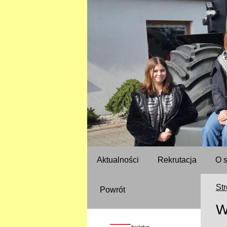
Aktualności
Rekrutacja
O 
St
Powrót
W