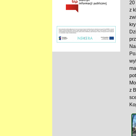
20 
z 
zw
kry
Dzi
pr
Na
Po
wyk
ma
po
Mo
z B
sc
Ko