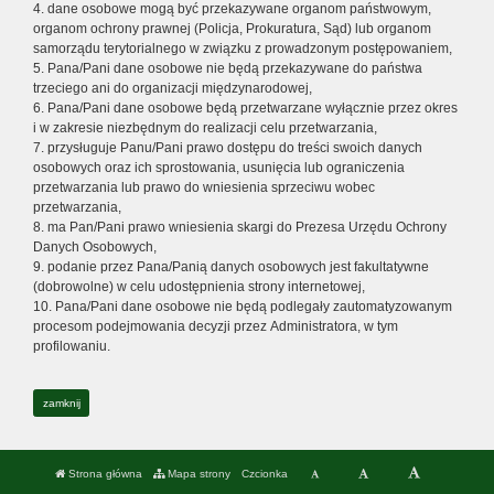
4. dane osobowe mogą być przekazywane organom państwowym,
organom ochrony prawnej (Policja, Prokuratura, Sąd) lub organom
samorządu terytorialnego w związku z prowadzonym postępowaniem,
5. Pana/Pani dane osobowe nie będą przekazywane do państwa
trzeciego ani do organizacji międzynarodowej,
6. Pana/Pani dane osobowe będą przetwarzane wyłącznie przez okres
i w zakresie niezbędnym do realizacji celu przetwarzania,
7. przysługuje Panu/Pani prawo dostępu do treści swoich danych
osobowych oraz ich sprostowania, usunięcia lub ograniczenia
przetwarzania lub prawo do wniesienia sprzeciwu wobec
przetwarzania,
8. ma Pan/Pani prawo wniesienia skargi do Prezesa Urzędu Ochrony
Danych Osobowych,
9. podanie przez Pana/Panią danych osobowych jest fakultatywne
(dobrowolne) w celu udostępnienia strony internetowej,
10. Pana/Pani dane osobowe nie będą podlegały zautomatyzowanym
procesom podejmowania decyzji przez Administratora, w tym
profilowaniu.
zamknij
Strona główna
Mapa strony
Czcionka