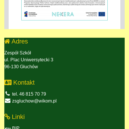
Adres
Zespół Szkół
ul. Plac Uniwersytecki 3
96-130 Głuchów
Kontakt
tel. 46 815 70 79
zsgluchow@wikom.pl
Linki
BIP