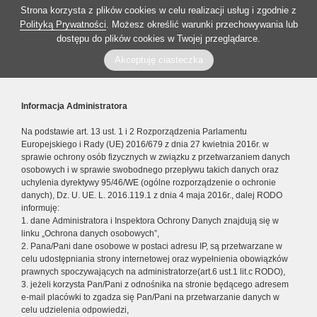
Strona korzysta z plików cookies w celu realizacji usług i zgodnie z
Polityką Prywatności
. Możesz określić warunki przechowywania lub
dostępu do plików cookies w Twojej przeglądarce.
Akceptuję ciasteczka
Informacja Administratora
Na podstawie art. 13 ust. 1 i 2 Rozporządzenia Parlamentu
Europejskiego i Rady (UE) 2016/679 z dnia 27 kwietnia 2016r. w
sprawie ochrony osób fizycznych w związku z przetwarzaniem danych
osobowych i w sprawie swobodnego przepływu takich danych oraz
uchylenia dyrektywy 95/46/WE (ogólne rozporządzenie o ochronie
danych), Dz. U. UE. L. 2016.119.1 z dnia 4 maja 2016r., dalej RODO
informuję:
1. dane Administratora i Inspektora Ochrony Danych znajdują się w
linku „Ochrona danych osobowych”,
2. Pana/Pani dane osobowe w postaci adresu IP, są przetwarzane w
celu udostępniania strony internetowej oraz wypełnienia obowiązków
prawnych spoczywających na administratorze(art.6 ust.1 lit.c RODO),
3. jeżeli korzysta Pan/Pani z odnośnika na stronie będącego adresem
e-mail placówki to zgadza się Pan/Pani na przetwarzanie danych w
celu udzielenia odpowiedzi,