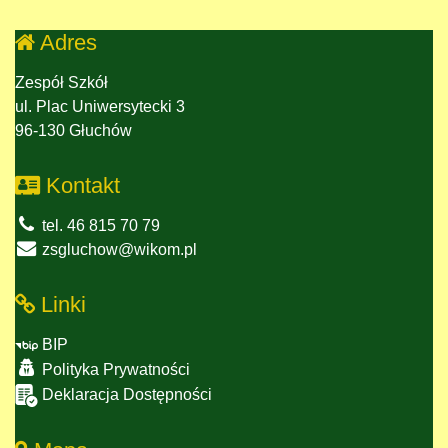
Adres
Zespół Szkół
ul. Plac Uniwersytecki 3
96-130 Głuchów
Kontakt
tel. 46 815 70 79
zsgluchow@wikom.pl
Linki
BIP
Polityka Prywatności
Deklaracja Dostępności