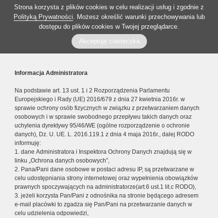
Strona korzysta z plików cookies w celu realizacji usług i zgodnie z
Polityką Prywatności
. Możesz określić warunki przechowywania lub
dostępu do plików cookies w Twojej przeglądarce.
Akceptuję ciasteczka
Informacja Administratora
Na podstawie art. 13 ust. 1 i 2 Rozporządzenia Parlamentu
Europejskiego i Rady (UE) 2016/679 z dnia 27 kwietnia 2016r. w
sprawie ochrony osób fizycznych w związku z przetwarzaniem danych
osobowych i w sprawie swobodnego przepływu takich danych oraz
uchylenia dyrektywy 95/46/WE (ogólne rozporządzenie o ochronie
danych), Dz. U. UE. L. 2016.119.1 z dnia 4 maja 2016r., dalej RODO
informuję:
1. dane Administratora i Inspektora Ochrony Danych znajdują się w
linku „Ochrona danych osobowych”,
2. Pana/Pani dane osobowe w postaci adresu IP, są przetwarzane w
celu udostępniania strony internetowej oraz wypełnienia obowiązków
prawnych spoczywających na administratorze(art.6 ust.1 lit.c RODO),
3. jeżeli korzysta Pan/Pani z odnośnika na stronie będącego adresem
e-mail placówki to zgadza się Pan/Pani na przetwarzanie danych w
celu udzielenia odpowiedzi,