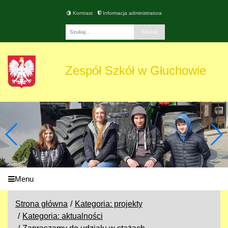
Kontrast
Informacja administratora
Fraza
Zespół Szkół w Głuchowie
Menu
Strona główna
Kategoria: projekty
Kategoria: aktualności