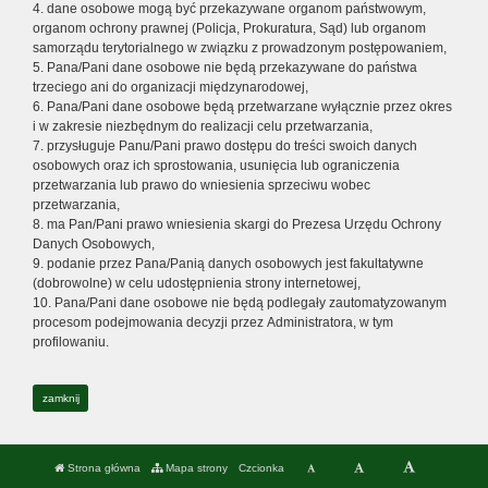
4. dane osobowe mogą być przekazywane organom państwowym,
organom ochrony prawnej (Policja, Prokuratura, Sąd) lub organom
samorządu terytorialnego w związku z prowadzonym postępowaniem,
5. Pana/Pani dane osobowe nie będą przekazywane do państwa
trzeciego ani do organizacji międzynarodowej,
6. Pana/Pani dane osobowe będą przetwarzane wyłącznie przez okres
i w zakresie niezbędnym do realizacji celu przetwarzania,
7. przysługuje Panu/Pani prawo dostępu do treści swoich danych
osobowych oraz ich sprostowania, usunięcia lub ograniczenia
przetwarzania lub prawo do wniesienia sprzeciwu wobec
przetwarzania,
8. ma Pan/Pani prawo wniesienia skargi do Prezesa Urzędu Ochrony
Danych Osobowych,
9. podanie przez Pana/Panią danych osobowych jest fakultatywne
(dobrowolne) w celu udostępnienia strony internetowej,
10. Pana/Pani dane osobowe nie będą podlegały zautomatyzowanym
procesom podejmowania decyzji przez Administratora, w tym
profilowaniu.
zamknij
Strona główna
Mapa strony
Czcionka