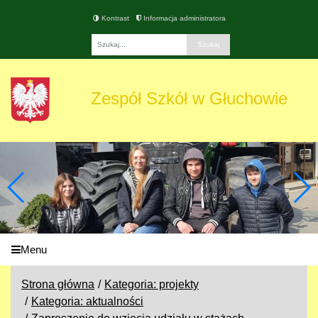
Kontrast
Informacja administratora
Fraza
Zespół Szkół w Głuchowie
Menu
Strona główna
Kategoria: projekty
Kategoria: aktualności