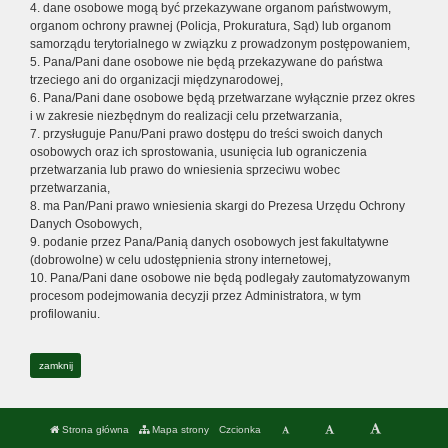
4. dane osobowe mogą być przekazywane organom państwowym,
organom ochrony prawnej (Policja, Prokuratura, Sąd) lub organom
samorządu terytorialnego w związku z prowadzonym postępowaniem,
5. Pana/Pani dane osobowe nie będą przekazywane do państwa
trzeciego ani do organizacji międzynarodowej,
6. Pana/Pani dane osobowe będą przetwarzane wyłącznie przez okres
i w zakresie niezbędnym do realizacji celu przetwarzania,
7. przysługuje Panu/Pani prawo dostępu do treści swoich danych
osobowych oraz ich sprostowania, usunięcia lub ograniczenia
przetwarzania lub prawo do wniesienia sprzeciwu wobec
przetwarzania,
8. ma Pan/Pani prawo wniesienia skargi do Prezesa Urzędu Ochrony
Danych Osobowych,
9. podanie przez Pana/Panią danych osobowych jest fakultatywne
(dobrowolne) w celu udostępnienia strony internetowej,
10. Pana/Pani dane osobowe nie będą podlegały zautomatyzowanym
procesom podejmowania decyzji przez Administratora, w tym
profilowaniu.
zamknij
Strona główna
Mapa strony
Czcionka