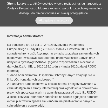
Strona korzysta z plików cookies w celu realizacji usług i zgodnie z
Polityką Prywatności
. Możesz określić warunki przechowywania lub
dostępu do plików cookies w Twojej przeglądarce.
Akceptuję ciasteczka
Informacja Administratora
Na podstawie art. 13 ust. 1 i 2 Rozporządzenia Parlamentu
Europejskiego i Rady (UE) 2016/679 z dnia 27 kwietnia 2016r. w
sprawie ochrony osób fizycznych w związku z przetwarzaniem danych
osobowych i w sprawie swobodnego przepływu takich danych oraz
uchylenia dyrektywy 95/46/WE (ogólne rozporządzenie o ochronie
danych), Dz. U. UE. L. 2016.119.1 z dnia 4 maja 2016r., dalej RODO
informuję:
1. dane Administratora i Inspektora Ochrony Danych znajdują się w
linku „Ochrona danych osobowych”,
2. Pana/Pani dane osobowe w postaci adresu IP, są przetwarzane w
celu udostępniania strony internetowej oraz wypełnienia obowiązków
prawnych spoczywających na administratorze(art.6 ust.1 lit.c RODO),
3. jeżeli korzysta Pan/Pani z odnośnika na stronie będącego adresem
e-mail placówki to zgadza się Pan/Pani na przetwarzanie danych w
celu udzielenia odpowiedzi,