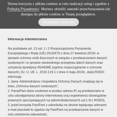
Strona korzysta z plików cookies w celu realizacji usług i zgodnie z
Polityką Prywatności
. Możesz określić warunki przechowywania lub
dostępu do plików cookies w Twojej przeglądarce.
Akceptuję ciasteczka
Informacja Administratora
Na podstawie art. 13 ust. 1 i 2 Rozporządzenia Parlamentu
Europejskiego i Rady (UE) 2016/679 z dnia 27 kwietnia 2016r. w
sprawie ochrony osób fizycznych w związku z przetwarzaniem danych
osobowych i w sprawie swobodnego przepływu takich danych oraz
uchylenia dyrektywy 95/46/WE (ogólne rozporządzenie o ochronie
danych), Dz. U. UE. L. 2016.119.1 z dnia 4 maja 2016r., dalej RODO
informuję:
1. dane Administratora i Inspektora Ochrony Danych znajdują się w
linku „Ochrona danych osobowych”,
2. Pana/Pani dane osobowe w postaci adresu IP, są przetwarzane w
celu udostępniania strony internetowej oraz wypełnienia obowiązków
prawnych spoczywających na administratorze(art.6 ust.1 lit.c RODO),
3. jeżeli korzysta Pan/Pani z odnośnika na stronie będącego adresem
e-mail placówki to zgadza się Pan/Pani na przetwarzanie danych w
celu udzielenia odpowiedzi,