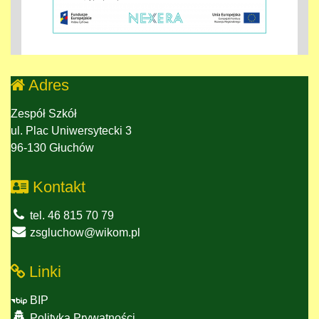
Adres
Zespół Szkół
ul. Plac Uniwersytecki 3
96-130 Głuchów
Kontakt
tel. 46 815 70 79
zsgluchow@wikom.pl
Linki
BIP
Polityka Prywatności