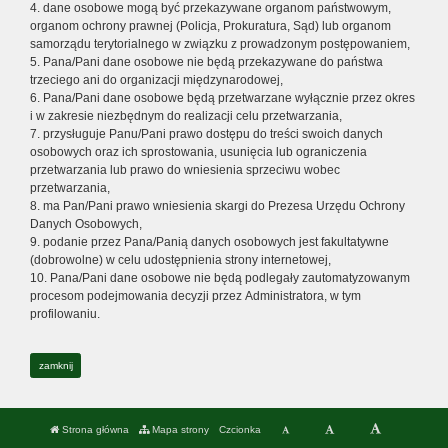
4. dane osobowe mogą być przekazywane organom państwowym,
organom ochrony prawnej (Policja, Prokuratura, Sąd) lub organom
samorządu terytorialnego w związku z prowadzonym postępowaniem,
5. Pana/Pani dane osobowe nie będą przekazywane do państwa
trzeciego ani do organizacji międzynarodowej,
6. Pana/Pani dane osobowe będą przetwarzane wyłącznie przez okres
i w zakresie niezbędnym do realizacji celu przetwarzania,
7. przysługuje Panu/Pani prawo dostępu do treści swoich danych
osobowych oraz ich sprostowania, usunięcia lub ograniczenia
przetwarzania lub prawo do wniesienia sprzeciwu wobec
przetwarzania,
8. ma Pan/Pani prawo wniesienia skargi do Prezesa Urzędu Ochrony
Danych Osobowych,
9. podanie przez Pana/Panią danych osobowych jest fakultatywne
(dobrowolne) w celu udostępnienia strony internetowej,
10. Pana/Pani dane osobowe nie będą podlegały zautomatyzowanym
procesom podejmowania decyzji przez Administratora, w tym
profilowaniu.
zamknij
Strona główna
Mapa strony
Czcionka