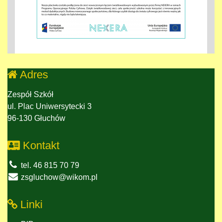
Adres
Zespół Szkół
ul. Plac Uniwersytecki 3
96-130 Głuchów
Kontakt
tel. 46 815 70 79
zsgluchow@wikom.pl
Linki