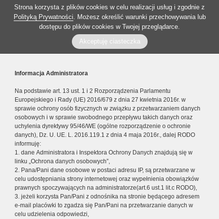
Strona korzysta z plików cookies w celu realizacji usług i zgodnie z
Polityką Prywatności
. Możesz określić warunki przechowywania lub
dostępu do plików cookies w Twojej przeglądarce.
Akceptuję ciasteczka
Informacja Administratora
Na podstawie art. 13 ust. 1 i 2 Rozporządzenia Parlamentu
Europejskiego i Rady (UE) 2016/679 z dnia 27 kwietnia 2016r. w
sprawie ochrony osób fizycznych w związku z przetwarzaniem danych
osobowych i w sprawie swobodnego przepływu takich danych oraz
uchylenia dyrektywy 95/46/WE (ogólne rozporządzenie o ochronie
danych), Dz. U. UE. L. 2016.119.1 z dnia 4 maja 2016r., dalej RODO
informuję:
1. dane Administratora i Inspektora Ochrony Danych znajdują się w
linku „Ochrona danych osobowych”,
2. Pana/Pani dane osobowe w postaci adresu IP, są przetwarzane w
celu udostępniania strony internetowej oraz wypełnienia obowiązków
prawnych spoczywających na administratorze(art.6 ust.1 lit.c RODO),
3. jeżeli korzysta Pan/Pani z odnośnika na stronie będącego adresem
e-mail placówki to zgadza się Pan/Pani na przetwarzanie danych w
celu udzielenia odpowiedzi,