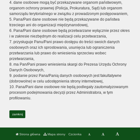
4. dane osobowe mogą być przekazywane organom państwowym,
organom ochrony prawnej (Policja, Prokuratura, Sąd) lub organom
samorządu terytorialnego w związku z prowadzonym postępowaniem,
5. Pana/Pani dane osobowe nie będą przekazywane do państwa
trzeciego ani do organizacji międzynarodowej,
6. Pana/Pani dane osobowe będą przetwarzane wyłącznie przez okres
i w zakresie niezbędnym do realizacji celu przetwarzania,
7. przysługuje Panu/Pani prawo dostępu do treści swoich danych
osobowych oraz ich sprostowania, usunięcia lub ograniczenia
przetwarzania lub prawo do wniesienia sprzeciwu wobec
przetwarzania,
8. ma Pan/Pani prawo wniesienia skargi do Prezesa Urzędu Ochrony
Danych Osobowych,
9. podanie przez Pana/Panią danych osobowych jest fakultatywne
(dobrowolne) w celu udostępnienia strony internetowej,
10. Pana/Pani dane osobowe nie będą podlegały zautomatyzowanym
procesom podejmowania decyzji przez Administratora, w tym
profilowaniu.
zamknij
Strona główna
Mapa strony
Czcionka